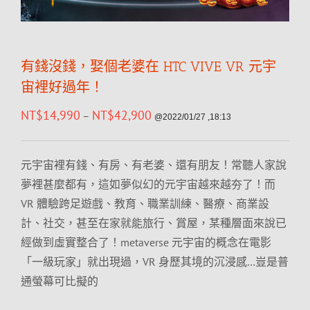
有錢沒錢，娶個老婆在 HTC VIVE VR 元宇
宙裡好過年！
NT$
14,990
NT$
42,900
–
@2022/01/27 ,18:13
元宇宙裡有錢、有房、有老婆、還有朋友！常聽人家說
夢裡甚麼都有，這如夢似幻的元宇宙越來越夯了！而
VR 體驗跨足遊戲、教育、職業訓練、醫療、商業設
計、社交，甚至在家就能旅行、賞屋，某種層面來說已
經做到虛實整合了！metaverse 元宇宙的概念在電影
「一級玩家」就出現過，VR 身歷其境的沉浸感…豈是普
通螢幕可比擬的