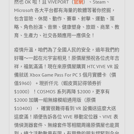
然也 OK 啦！且 VIVEPORT（
官網
）、Steam、
Microsoft 各大平台都有海量的軟體等著你挖掘，
包含冒險、休閒、動作、賽車、射擊、運動、策
略、角色扮演、音樂、健康塑身、旅遊、商業、教
育、生產力、社交各類應用一應俱全！
疫情升溫，咱們為了全國人民的安全，過年我們約
好囉～一起在元宇宙相見！原價屋預祝各位虎年吉
祥，福氣滿滿！現在來原價屋購買 HTC VIVE VR 設
備就送 Xbox Game Pass For PC 3 個月實體卡（價
值$960） + 現折仟元（蝦皮買記得領券折
$1000）！COSMOS 系列再降 $2000，更享有
$2000 加購一組無線模組通用版（原價
$10400）， 確實很難得看到 VR 設備送這麼大送
這麼滿！順便告訴各位 VIVE 移動定位器、VIVE 表
情偵測器套件、無線套件等相關周邊原價屋也能買
到，總之活動數量有限，有興趣的朋友趕緊到全台