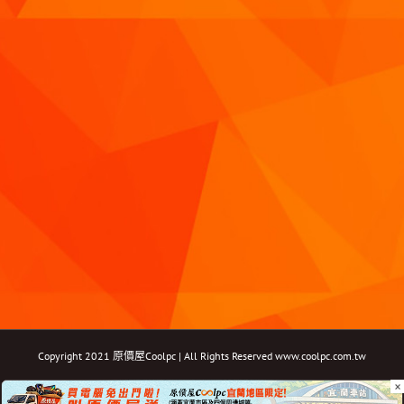
Copyright 2021 原價屋Coolpc | All Rights Reserved
www.coolpc.com.tw
×
Facebook
Instagram
YouTube
Twitter
Email: