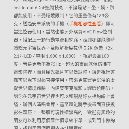
inside-out 6DoF追蹤技術，不論是站、坐、躺、趴
都能使用，不受環境限制！它的重量僅有189公
克，透過安卓系統的手機（
手機相容性查看
）即可
當遙控器使用，當然也能另外購買VIVE Flow控制
器，搭配上一顆行動電源和網路，走到哪都能隨時
體驗元宇宙世界，雙眼解析度提供 3.2K 像素（2x
2.1吋LCD / 單眼 1,600 x 1,600）、視野最高100
度、螢幕更新率為75Hz，超大的畫面就像彷彿在
電影院裡，而且屈光鏡片可以做調整，讓近視玩家
都可以脫下眼鏡直接使用，帶來更真實更沉浸的虛
擬世界情境體驗，內建雙麥克風和立體環繞喇叭，
讓你在元宇宙世界裡也可以和親朋好友相約線上會
議、辦個人演唱會等，甚至還能將手機畫面直接投
影在頭盔上，整體可玩性還蠻高的！歡迎有興趣的
朋友可以利用原價屋估價系統下單，或到門市做詢
問，或利用原價屋蝦皮商城購買啦！