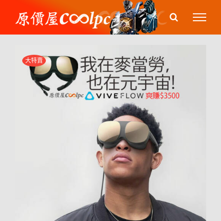
Skip
to
content
大特賣