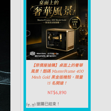
【原價屋搶購】桌面上的奢華
風景！酷碼 MasterFrame 400
Mesh Gold 黑金版機殼，限量
15 名開搶！
NT$
6,890
(╥_╥) 搶購已結束！