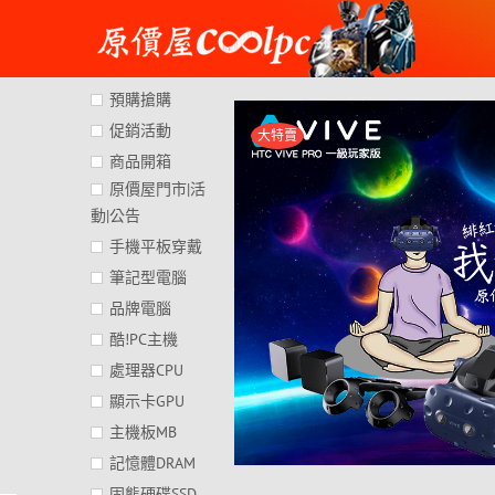
Skip
to
content
預購搶購
促銷活動
大特賣
商品開箱
原價屋門市|活
動|公告
手機平板穿戴
筆記型電腦
品牌電腦
酷!PC主機
處理器CPU
顯示卡GPU
主機板MB
記憶體DRAM
固態硬碟SSD