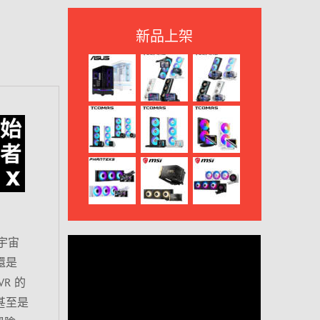
新品上架
宇宙
還是
VR 的
甚至是