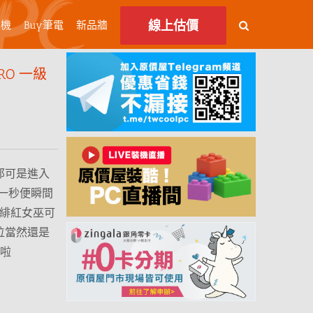
線上估價
主機
Buy筆電
新品牆
RO 一級
那可是進入
一秒便瞬間
、緋紅女巫可
位當然還是
秀啦