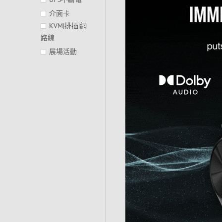
介面卡
KVM|排插|網
路線
展場活動