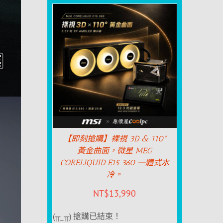
【即刻搶購】裸視 3D & 110°
黃金曲面，微星 MEG
CORELIQUID E15 360 一體式水
冷。
NT$
13,990
(╥_╥) 搶購已結束！