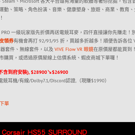
T、Steam、Microsoft 各大平台還有海量的軟體等著你挖掘，包
運動、策略、角色扮演、音樂、健康塑身、旅遊、商業、教育、
！
IVE PRO 一級玩家版先折價再送電競耳麥，四仟直接讓你先賺走！
皮領券
有機會再打 92/93/95 折，買越多折越多！順便告訴各位 V
偵測器套件、無線套件，以及
VIVE Flow VR 眼鏡
在原價屋都能買到
市購買，或透過原價屋線上估價系統、蝦皮商城下單囉！
(不含到府安裝), $28900↘$26900
 電競耳機/有線/Dolby7.1/Discord認證,（現賺$1990）
項下單