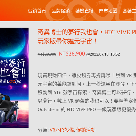
促銷首頁
品牌促銷
裝機直播
門市地圖
套裝
奇異博士的夢行我也會，HTC VIVE P
玩家版帶你進元宇宙！
NT$
26,900
NT$
28,900
@2022/07/18 ,16:52
現買現賺四仟，蝦皮領券再折再賺！說到 VR 
元宇宙的萬能鑰匙阿，上一秒還坐在沙發，下
移動到 616 號宇宙探索，奇異博士可以夢行
以夢行，戴上 VR 頭盔的我也可以！要精準定
Outside-in 的 HTC VIVE PRO 一級玩家版更優
分類:
VR/MR設備
,
促銷活動