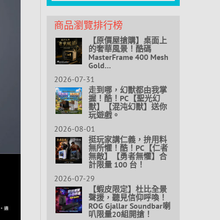
商品瀏覽排行榜
【原價屋搶購】桌面上
的奢華風景！酷碼
MasterFrame 400 Mesh
Gold…
2026-07-31
走到哪，幻獸都由我掌
握！酷！PC【聖光幻
獸】【混沌幻獸】送你
玩遊戲。
2026-08-01
挺玩家講仁義，拚用料
無所懼！酷！PC【仁者
無敵】【勇者無懼】合
計限量 100 台！
2026-07-29
【蝦皮限定】杜比全景
聲援，聽見信仰呼喚！
ROG Gjallar Soundbar喇
叭限量20組開搶！