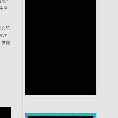
含冒險、
生產
別忘記
IVE
！有興