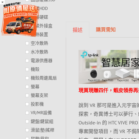
×
硬碟HDD
外接硬碟
硬碟外接盒
購買需知
描述
散熱裝置
空冷散熱
水冷散熱
電源供應器
機殼
機殼周邊風扇
螢幕
現買現賺四仟，蝦皮領券再
螢幕支架
投影機
說到 VR 那可是進入元宇
VR/MR設備
探索，奇異博士可以夢行、
鍵盤|鍵鼠組
Outside-in 的 HTC 
滑鼠|墊|搖桿
專案開發項目，而 VR 
鼠墊|背包