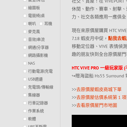
社交、賞屋！在 VIVEPOR
繪圖板
休閒、動作、賽車、射擊、
電競椅|桌
力、社交各類應用一應俱全
喇叭
耳機
現在來原價屋購買 HTC V
麥克風
7.18 蝦皮月中促，
點我去蝦
音效|串流
移動定位器、VIVE 表情
網通|分享器
趣的朋友快到全台原價屋門
網路攝影機
NAS
HTC VIVE PRO 一級玩家版 
行動電源|充電
↪贈海盜船 Hs55 Surround
USB週邊
充電頭/傳輸線
>>
去原價屋蝦皮商城下單
集線器
>>
去原價屋估價系統第 1 
行車記錄器
>>
去看原價屋門市地圖
作業系統
軟體
UPS不斷電