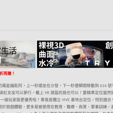
折再賺！
宙的萬能鑰匙阿，上一秒還坐在沙發，下一秒便瞬間移動到 616 號
緋紅女巫可以夢行，戴上 VR 頭盔的我也可以！要精準定位當然
VIVE PRO 一級玩家版更優秀啦！畢竟是獨立 VIVE 基地台定位，特別適合 
不侷限於遊戲體驗，更多是被使用在教育、醫療、商業、軍事訓練，