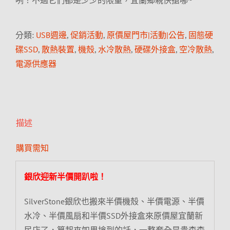
咧！不過它們都是少少的限量，宜蘭鄉親快搶哪~
分類:
USB週邊
,
促銷活動
,
原價屋門市|活動|公告
,
固態硬
碟SSD
,
散熱裝置
,
機殼
,
水冷散熱
,
硬碟外接盒
,
空冷散熱
,
電源供應器
描述
購買需知
銀欣迎新半價開趴啦！
SilverStone銀欣也搬來半價機殼、半價電源、半價
水冷、半價風扇和半價SSD外接盒來原價屋宜蘭新
民店了，算起來如果搶到的話，一整套全是貴森森