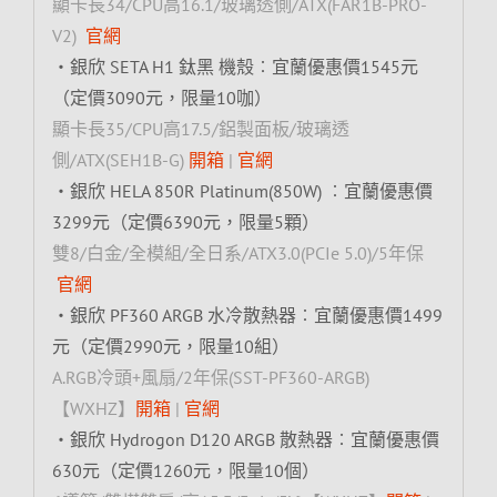
顯卡長34/CPU高16.1/玻璃透側/ATX(FAR1B-PRO-
V2)
官網
‧銀欣 SETA H1 鈦黑 機殼︰宜蘭優惠價1545元
（定價3090元，限量10咖）
顯卡長35/CPU高17.5/鋁製面板/玻璃透
側/ATX(SEH1B-G)
開箱
|
官網
‧銀欣 HELA 850R Platinum(850W) ︰宜蘭優惠價
3299元（定價6390元，限量5顆）
雙8/白金/全模組/全日系/ATX3.0(PCIe 5.0)/5年保
官網
‧銀欣 PF360 ARGB 水冷散熱器︰宜蘭優惠價1499
元（定價2990元，限量10組）
A.RGB冷頭+風扇/2年保(SST-PF360-ARGB)
【WXHZ】
開箱
|
官網
‧銀欣 Hydrogon D120 ARGB 散熱器︰宜蘭優惠價
630元（定價1260元，限量10個）