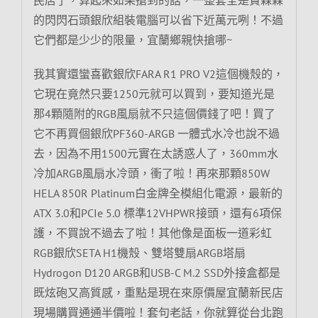
的閃閃石頭銀欣組裝電腦可以省下近萬元咧！不過
它們都是少少的限量，宜蘭鄉親快搶哪~
我其實還蠻喜歡銀欣FARA R1 PRO V2這個機殼的，
它現在竟然只要1250元就可以買到，要知道光是
那4顆隨附的RGB風扇就不只這個價錢了吧！買了
它不再買個銀欣PF360-ARGB 一體式水冷也說不過
去，因為不用1500元實在太誘惑人了，360mm水
冷加ARGB風扇水冷頭，衝了啦！再來那顆850W
HELA 850R Platinum白金牌全模組化電源，最新的
ATX 3.0和PCIe 5.0 標準12VHPWR接頭，還有6項保
護，不買說不過去了啦！其他像是面板一道彩虹
RGB銀欣SETA H1機殼、雙塔雙扇ARGB塔扇
Hydrogon D120 ARGB和USB-C M.2 SSD外接盒都是
既炫砲又高質感，重點是現在來原價屋宜蘭新民店
現場購買通通半價啦！套句老話，你就算從台北跑