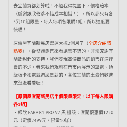
去宜蘭買都划算啦！不過我得提醒下，價格賠本
（感謝銀欣乾爹不惜成本相挺！），所以都只有各
5到10組限量，每人每項各限購1組，所以速度要
快喔！
原價屋宜蘭新民店營運大概2個月了（
全店介紹請
點我
），從整體銷售來看還蠻不錯的，非常感謝宜
蘭鄉親們的支持，我們發現高價商品的銷售在這裡
賣的不少，看來我們規劃在門市內展示的筆電、頂
級板卡和電競週邊是對的，各位宜蘭的土豪們歡進
來逛逛看看喔！
【原價屋宜蘭新民店半價限量限定，以下每人限購
各1組】
‧銀欣 FARA R1 PRO V2 黑 機殼︰宜蘭優惠價1250
元（定價2499元，限量10咖）