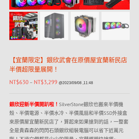
【宜蘭限定】銀欣武會在原價屋宜蘭新民店
半價超限量展開！
NT$
630
NT$
3,299
–
@2023/09/08 ,11:48
銀欣迎新半價開趴啦！
SilverStone銀欣也搬來半價機
殼、半價電源、半價水冷、半價風扇和半價SSD外接盒
來原價屋宜蘭新民店了，算起來如果搶到的話，一整套
全是貴森森的閃閃石頭銀欣組裝電腦可以省下近萬元