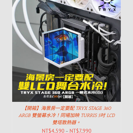
【開箱】海景房一定要配 TRYX STAGE 360
ARGB 雙螢幕水冷！同場加映 TURRIS 5吋 LCD
雙塔散熱器。
NT$
4,590
NT$
7,990
–