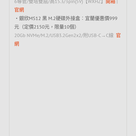
6導管/雙塔雙扇/高15.3/3pin(5V)【WXHZ】
開箱
|
官網
‧銀欣MS12 黑 M.2硬碟外接盒︰宜蘭優惠價999
元（定價2150元，限量10個）
20Gb NVMe/M.2/USB3.2Gen2x2/附USB-C→C線
官
網