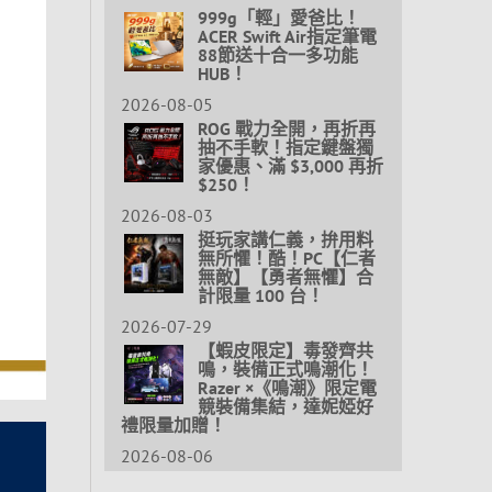
999g「輕」愛爸比！
ACER Swift Air指定筆電
88節送十合一多功能
HUB！
2026-08-05
ROG 戰力全開，再折再
抽不手軟！指定鍵盤獨
家優惠、滿 $3,000 再折
$250！
2026-08-03
挺玩家講仁義，拚用料
無所懼！酷！PC【仁者
無敵】【勇者無懼】合
計限量 100 台！
2026-07-29
【蝦皮限定】毒發齊共
鳴，裝備正式鳴潮化！
Razer ×《鳴潮》限定電
競裝備集結，達妮婭好
禮限量加贈！
2026-08-06