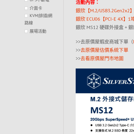
活動內容：
介面卡
銀欣【M.2/USB3.2Gen2x2
KVM|排插|網
銀欣 ECU06【PCI-E 4X】1埠T
路線
銀欣 MS12 硬碟外接盒 + 銀欣 
展場活動
>>去原價屋蝦皮商城下單（
>>
去原價屋估價系統下單
>>
去看原價屋門市地圖