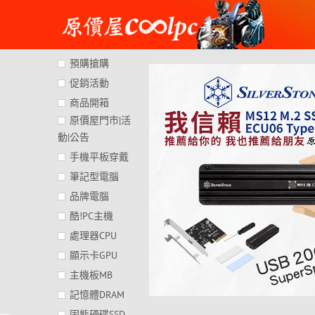
Skip
to
content
預購搶購
促銷活動
商品開箱
原價屋門市|活
動|公告
手機平板穿戴
筆記型電腦
品牌電腦
酷!PC主機
處理器CPU
顯示卡GPU
主機板MB
記憶體DRAM
固態硬碟SSD