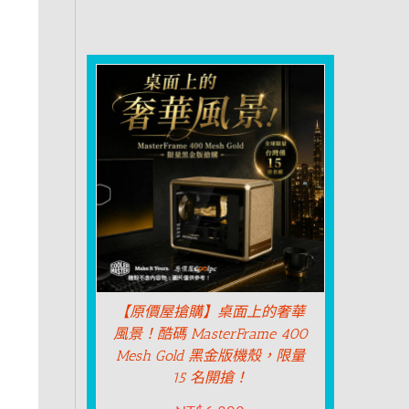
【原價屋搶購】桌面上的奢華
風景！酷碼 MasterFrame 400
Mesh Gold 黑金版機殼，限量
15 名開搶！