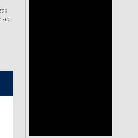
590
1700