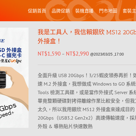
促銷首頁
品牌促銷
裝機直播
門市地圖
套裝
我是工具人，我信賴銀欣 MS12 20Gb
外接盒！
NT$
1,590
NT$
2,990
–
@2023/03/25 ,17:00
全面升級 USB 20Gbps！3/25蝦皮領券再折
速 M.2 外接盒，我想做成 Windows to GO 系
Tools 檢測工具碟，或是當作外接式 Server 
畢竟整顆硬碟對拷得離線作業比較安全，但我
太久，所以我用銀欣 MS12 外接盒來達成目的！
20Gbps（USB3.2 Gen2x2）高速傳輸速度
外殼 & 導熱貼片快速散熱