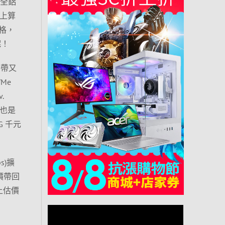
用全鋁
面上算
規格，
呢！
便攜帶又
VMe
.
輸線也是
G 千元
s)擴
惠價帶回
上估價