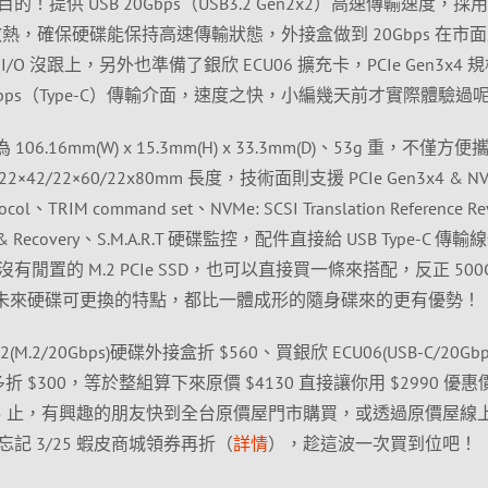
的！提供 USB 20Gbps（USB3.2 Gen2x2）高速傳輸速度，採
散熱，確保硬碟能保持高速傳輸狀態，外接盒做到 20Gbps 在市
O 沒跟上，另外也準備了銀欣 ECU06 擴充卡，PCIe Gen3x4 
 20Gbps（Type-C）傳輸介面，速度之快，小編幾天前才實際體驗過
106.16mm(W) x 15.3mm(H) x 33.3mm(D)、53g 重，不僅方
42/22×60/22x80mm 長度，技術面則支援 PCIe Gen3x4 & N
col、TRIM command set、NVMe: SCSI Translation Reference Rev
ing & Recovery、S.M.A.R.T 硬碟監控，配件直接給 USB Type-C 傳
置的 M.2 PCIe SSD，也可以直接買一條來搭配，反正 500
未來硬碟可更換的特點，都比一體成形的隨身碟來的更有優勢！
2/20Gbps)硬碟外接盒折 $560、買銀欣 ECU06(USB-C/20Gbp
折 $300，等於整組算下來原價 $4130 直接讓你用 $2990 優
15 止，有興趣的朋友快到全台原價屋門市購買，或透過原價屋線
記 3/25 蝦皮商城領券再折（
詳情
），趁這波一次買到位吧！