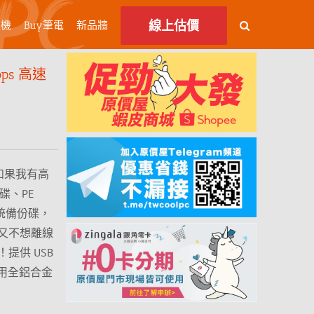
線上估價
主機
Buy筆電
新品牆
ps 高速
！如果我有高
統碟、PE
系統備份碟，
又不想離線
提供 USB
，採用全鋁合金