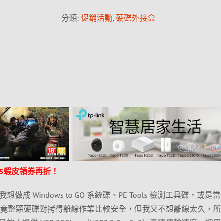
分類:
促銷活動
,
硬碟外接盒
3/25蝦皮領券再折！
想做成 Windows to GO 系統碟、PE Tools 檢測工具碟，或是
份碟，畢竟整顆硬碟對拷得離線作業比較安全，但我又不想離線太久，