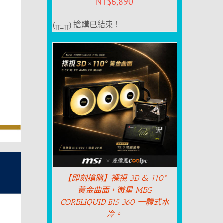
NT$
6,890
(╥_╥) 搶購已結束！
【即刻搶購】裸視 3D & 110°
黃金曲面，微星 MEG
CORELIQUID E15 360 一體式水
冷。