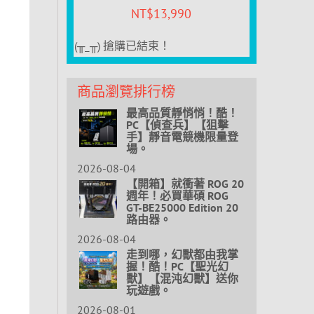
NT$
13,990
(╥_╥) 搶購已結束！
商品瀏覽排行榜
最高品質靜悄悄！酷！
PC【偵查兵】【狙擊
手】靜音電競機限量登
場。
2026-08-04
【開箱】就衝著 ROG 20
週年！必買華碩 ROG
GT-BE25000 Edition 20
路由器。
2026-08-04
走到哪，幻獸都由我掌
握！酷！PC【聖光幻
獸】【混沌幻獸】送你
玩遊戲。
2026-08-01