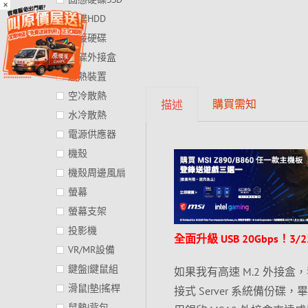
×
硬碟HDD
外接硬碟
硬碟外接盒
散熱裝置
空冷散熱
購買需知
描述
水冷散熱
電源供應器
機殼
機殼周邊風扇
螢幕
螢幕支架
投影機
全面升級 USB 20Gbps！
VR/MR設備
鍵盤|鍵鼠組
如果我有高速 M.2 外接盒，我
滑鼠|墊|搖桿
接式 Server 系統備
鼠墊|背包