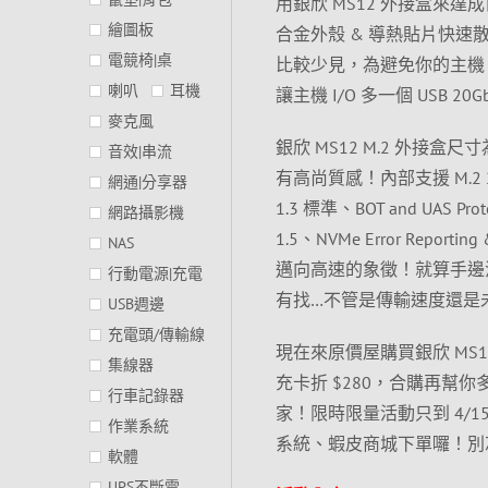
用銀欣 MS12 外接盒來達成目
繪圖板
合金外殼 & 導熱貼片快速
電競椅|桌
比較少見，為避免你的主機 I/
喇叭
耳機
讓主機 I/O 多一個 USB
麥克風
銀欣 MS12 M.2 外接盒尺寸為 
音效|串流
有高尚質感！內部支援 M.2 22×
網通|分享器
1.3 標準、BOT and UAS Proto
網路攝影機
1.5、NVMe Error Report
NAS
邁向高速的象徵！就算手邊沒有閒
行動電源|充電
有找…不管是傳輸速度還是
USB週邊
充電頭/傳輸線
現在來原價屋購買銀欣 MS12(M.
集線器
充卡折 $280，合購再幫你多
行車記錄器
家！限時限量活動只到 4/
作業系統
系統、蝦皮商城下單囉！別忘
軟體
UPS不斷電