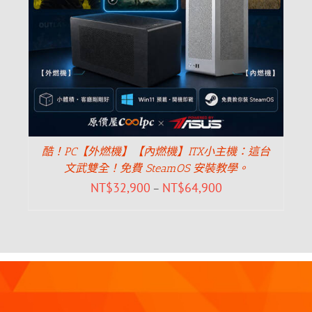
酷！PC【外燃機】【內燃機】ITX小主機：這台
文武雙全！免費 SteamOS 安裝教學。
NT$
32,900
NT$
64,900
–