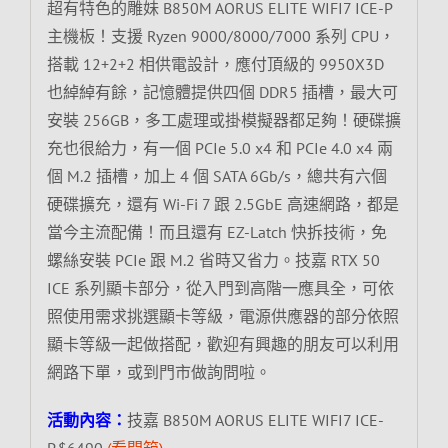
超有特色的雕妹 B850M AORUS ELITE WIFI7 ICE-P
主機板！支援 Ryzen 9000/8000/7000 系列 CPU，
搭載 12+2+2 相供電設計，應付頂級的 9950X3D
也綽綽有餘，記憶體提供四個 DDR5 插槽，最大可
安裝 256GB，多工處理或掛模擬器都足夠！硬碟擴
充也很給力，有一個 PCIe 5.0 x4 和 PCIe 4.0 x4 兩
個 M.2 插槽，加上 4 個 SATA 6Gb/s，總共有六個
硬碟擴充，還有 Wi-Fi 7 跟 2.5GbE 高速網路，都是
當今主流配備！而且還有 EZ-Latch 快拆技術，免
螺絲安裝 PCIe 跟 M.2 省時又省力。技嘉 RTX 50
ICE 系列顯卡部分，從入門到高階一應具全，可依
照使用需求挑選顯卡等級，電源供應器的部分依照
顯卡等級一起做搭配，歡迎有興趣的朋友可以利用
網路下單，或到門市做詢問啦。
活動內容：
技嘉 B850M AORUS ELITE WIFI7 ICE-
P,$6490
(看開箱)