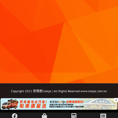
Copyright 2021 原價屋Coolpc | All Rights Reserved
www.coolpc.com.tw
×
Facebook
Instagram
YouTube
Twitter
Email: