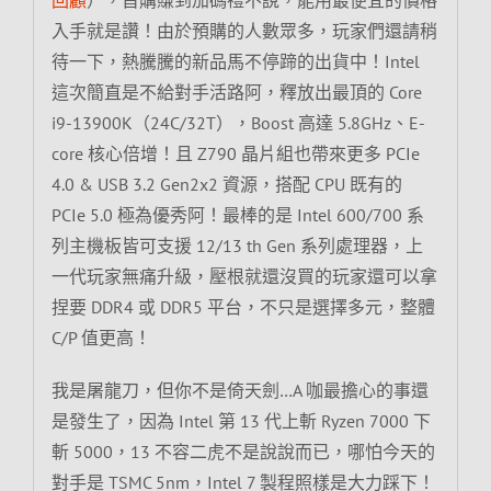
入手就是讚！由於預購的人數眾多，玩家們還請稍
待一下，熱騰騰的新品馬不停蹄的出貨中！Intel
這次簡直是不給對手活路阿，釋放出最頂的 Core
i9-13900K（24C/32T），Boost 高達 5.8GHz、E-
core 核心倍增！且 Z790 晶片組也帶來更多 PCIe
4.0 & USB 3.2 Gen2x2 資源，搭配 CPU 既有的
PCIe 5.0 極為優秀阿！最棒的是 Intel 600/700 系
列主機板皆可支援 12/13 th Gen 系列處理器，上
一代玩家無痛升級，壓根就還沒買的玩家還可以拿
捏要 DDR4 或 DDR5 平台，不只是選擇多元，整體
C/P 值更高！
我是屠龍刀，但你不是倚天劍…A 咖最擔心的事還
是發生了，因為 Intel 第 13 代上斬 Ryzen 7000 下
斬 5000，13 不容二虎不是說說而已，哪怕今天的
對手是 TSMC 5nm，Intel 7 製程照樣是大力踩下！