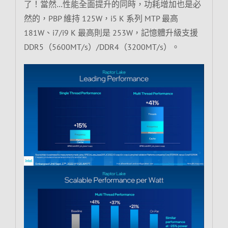
了！當然…性能全面提升的同時，功耗增加也是必
然的，PBP 維持 125W，i5 K 系列 MTP 最高
181W、i7/i9 K 最高則是 253W，記憶體升級支援
DDR5（5600MT/s）/DDR4（3200MT/s）。