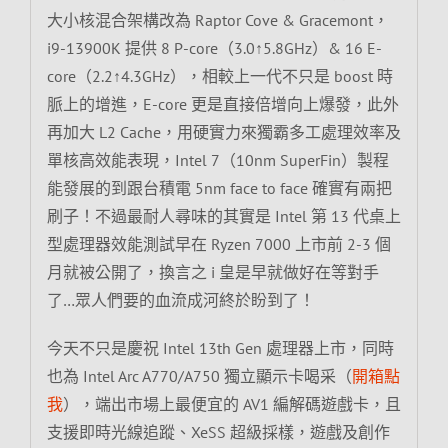
大小核混合架構改為 Raptor Cove & Gracemont，
i9-13900K 提供 8 P-core（3.0↑5.8GHz）& 16 E-
core（2.2↑4.3GHz），相較上一代不只是 boost 時
脈上的增進，E-core 更是直接倍增向上爆發，此外
再加大 L2 Cache，用硬實力來獨霸多工處理效率及
單核高效能表現，Intel 7（10nm SuperFin）製程
能發展的到跟台積電 5nm face to face 確實有兩把
刷子！不過最耐人尋味的其實是 Intel 第 13 代桌上
型處理器效能測試早在 Ryzen 7000 上市前 2-3 個
月就被公開了，換言之 i 皇是早就做好在等對手
了…眾人們要的血流成河終於盼到了！
今天不只是慶祝 Intel 13th Gen 處理器上市，同時
也為 Intel Arc A770/A750 獨立顯示卡喝采（
開箱點
我
），端出市場上最便宜的 AV1 編解碼遊戲卡，且
支援即時光線追蹤、XeSS 超級採樣，遊戲及創作