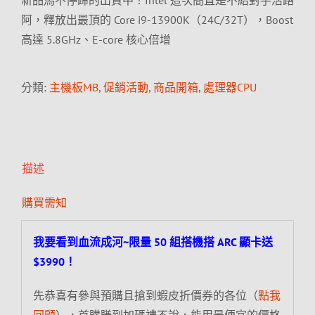
新品馬不停蹄的出貨中！Intel 這次簡直是不給對手活路
阿，釋放出最頂的 Core i9-13900K（24C/32T），Boost
高達 5.8GHz、E-core 核心倍增
分類:
主機板MB
,
促銷活動
,
商品開箱
,
處理器CPU
描述
購買需知
我要看到血流成河~限量 50 組搭機搭 ARC 顯卡送
$3990！
先恭喜有參與預購且搶到蝦皮折價券的各位（
點我
回顧
），首購賺到加碼禮不說，能用最便宜的價格