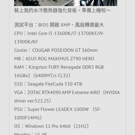
裝上我的水冷散熱器強化背板，準備上機啦～
測試平台：BIOS 開啟 XMP、風扇轉速最大
CPU：Intel Core i5-13600K/i7-13700KF/i9-
13900K/KF
Cooler：COUGAR POSEIDON GT 360mm
MB：ASUS ROG MAXIMUS Z790 HERO
RAM：Kingston FURY Renegade DDR5 RGB
16GBx2（6400MT/s CL32）
SSD：Seagate FireCuda 530 4TB
VGA：ZOTAC RTX4090 AMP Extreme AIRO（NVIDIA
driver ver:522.25）
PSU：Super Flower LEADEX 1000W （SF-
1000F14MG）
OS：Windows 11 Pro 64bit（21H2）
Monitor：LG 4K