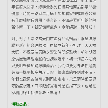
年發發大回饋，綠聯全系列任搭其他商品都享88折
優惠，時間一路到二月底！想想看家裡或是辦公室
有什麼線材週邊用了很久的，不如趁著新年給他除
舊佈新一下，新配備新氣象，今年絕對一路發啦！
對了對了！除夕當天門市還有加碼贈品，限量送綠
聯方形可組合理線器！原價屋新年不打烊，天天抽
大獎，不過要注意除夕營業時間調整唷！新年期間
原價屋過年組電腦的也請照過來，初一到初六期間
只要組整機加購綠聯商品，我們還要另外送你追劇
必備手機平板多角度支架，優惠真的多到數不清，
年假也歡迎各位可以到門市走走，只是隨時都要遵
守防疫規定，口罩戴好實聯制給它掃下去，或是在
家利用線上估價系統下單唷！
活動商品：