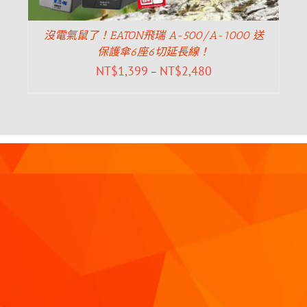
沒電氣鼠了！EATON飛瑞 A-500/A-1000 送
保護傘6座6切延長線！
NT$
1,399
NT$
2,480
–