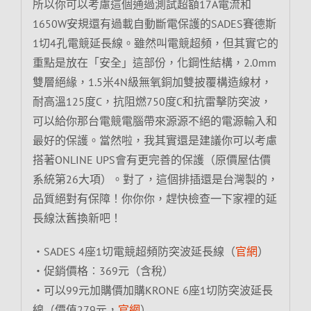
所以你可以考慮這個通過測試超額17A電流和
1650W安規還有過載自動斷電保護的SADES賽德斯
1切4孔電競延長線。雖然叫電競超頻，但其實它的
重點是放在「安全」這部份，化鋼性結構，2.0mm
雙層絕緣，1.5米4N級無氧銅加雙披覆構造線材，
耐高溫125度C，抗阻燃750度C和抗雷擊防突波，
可以給你那台電競電腦帶來源源不絕的電源輸入和
最好的保護。當然啦，我其實還是建議你可以考慮
搭著ONLINE UPS會有更完善的保護（原價屋估價
系統第26大項）。對了，這個排插還是台灣製的，
品質絕對有保障！你你你，趕快檢查一下家裡的延
長線汰舊換新吧！
‧SADES 4座1切電競超頻防突波延長線（
官網
）
‧促銷價格︰369元（含稅）
‧可以99元加購價加購KRONE 6座1切防突波延長
線（價值279元，
官網
）