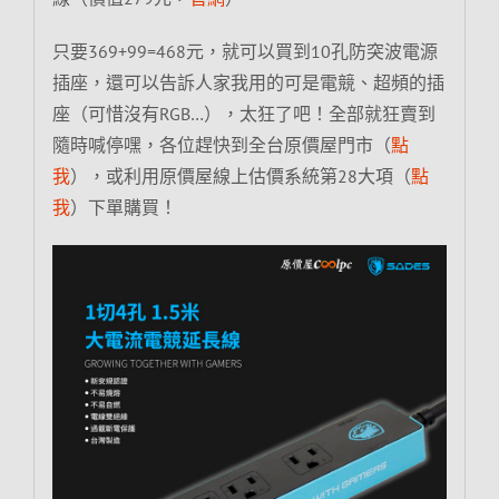
只要369+99=468元，就可以買到10孔防突波電源
插座，還可以告訴人家我用的可是電競、超頻的插
座（可惜沒有RGB…），太狂了吧！全部就狂賣到
隨時喊停嘿，各位趕快到全台原價屋門市（
點
我
），或利用原價屋線上估價系統第28大項（
點
我
）下單購買！