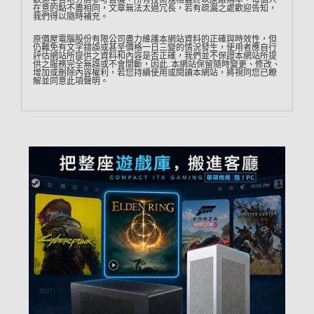
歡迎至各地分店參考實機，所有技術規格最終以原廠為準，每個人
在意的點不盡相同，文章無法太過冗長，若有疏漏之處歡迎告知，
我們得以隨時補充。
原價屋電腦股份有限公司盡力維護本網站資料的正確與時效性，但
仍難免有文字錯誤或甚至價格一日三變的情況發生，使用者應自行
評估網站所提供之資料和內容是否正確，我們並不保證本網站所提
供之服務完全無誤或不會間斷，因此…本網站保留隨時變更、修改、
增加或刪除內容權利，若您持續使用或閱讀本網站，將視同您已瞭
解並同意此項聲明。