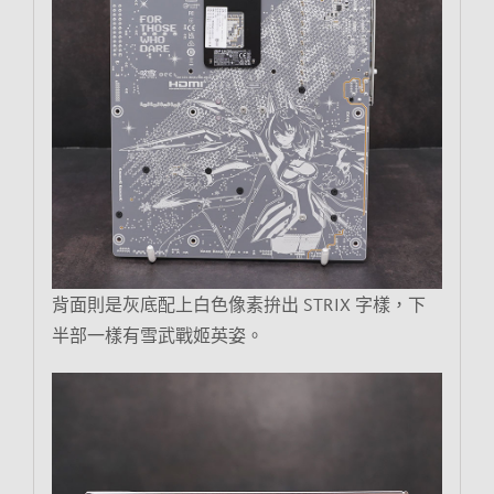
背面則是灰底配上白色像素拚出 STRIX 字樣，下
半部一樣有雪武戰姬英姿。