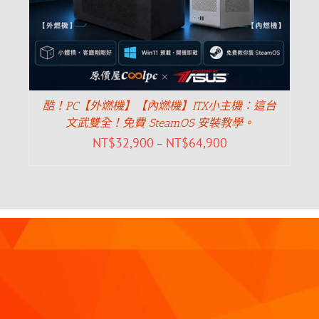
酷！PC【外燃機】【內燃機】ITX小主機：這台
文武雙全！免費 SteamOS 安裝教學。
NT$
32,900
NT$
64,900
–