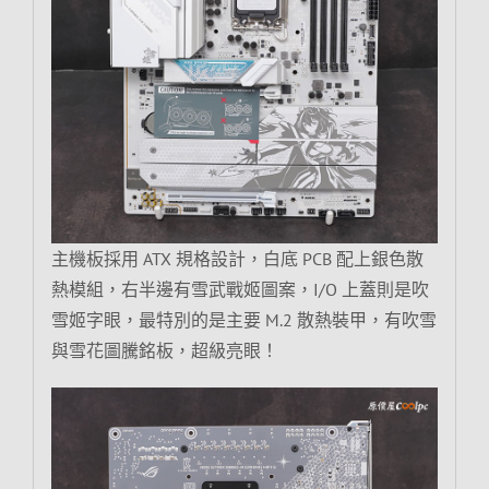
主機板採用 ATX 規格設計，白底 PCB 配上銀色散
熱模組，右半邊有雪武戰姬圖案，I/O 上蓋則是吹
雪姬字眼，最特別的是主要 M.2 散熱裝甲，有吹雪
與雪花圖騰銘板，超級亮眼！