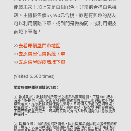
能戰未來！加上又是白銀配色，非常適合搭白色機
殼。主機板售價$7,690元含稅，歡迎有興趣的朋友
可以利用網路下單，或到門是做詢問，或利用蝦皮
商城下單啦！
>>
去看原價屋門市地圖
>>
去原價屋估價系統下單
>>
去原價屋蝦皮商城下單
(Visited 6,600 times)
關於原價屋開箱測試與介紹︰
(1) 數據測試：數據測試所取得之樣品為廠商送測、工程師ES版本、
海外同好提供，因此會因首發的韌體調校與正式上市的版本不同而
導致差異，是故數據資料僅提供參考，且每個人所處的空調環境、
地區氣候、溫度濕度、室內電壓、網路寬頻、搭配零件的參數設定
不同而致使差異更大，若與玩家測試有出入時歡迎提供訊息彼此良
性探討。
(2) 開箱介紹：由於透過網路傳遞，因此開箱品會因拍攝者使用的相
機、燈光、以及用戶端的螢幕顯色能力而出現差異，若想明確演示