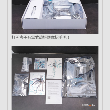
打開盒子有雪武戰姬跟你招手呢！