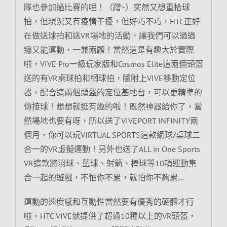
隊也參加過比賽的哩！（蹭~）突然又想重拾球
拍，但現況又有疫情干擾，但好巧不巧，HTC正好
在做送球拍和送VR場地的活動，讓我們可以過過
癮又能運動，一兼兩顧！當然這是有趣大於實際
啦，VIVE Pro一級玩家版和Cosmos Elite這兩個頭盔
送的有VR桌球拍和網球拍，隨附上VIVE移動定位
器，配合這兩個頭盔的定位基地台，可以更精準的
傳接球！想想就挺有趣的啦！既然神器給你了，當
然場地也要有呀，所以送了VIVEPORT INFINITY兩
個月，你可以玩VIRTUAL SPORTS這款網球/桌球二
合一的VR虛擬運動！另外也送了ALL in One Sports
VR這款將羽球、藍球、射箭、棒球等10項運動集
合一起的遊戲，不怕你不累，就怕你不夠累…
運動的速度感和互動性當然要有優秀的硬體才行
啦，HTC VIVE就提供了超過10種以上的VR頭盔，