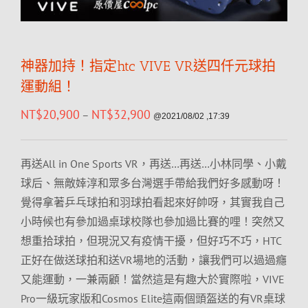
神器加持！指定htc VIVE VR送四仟元球拍
運動組！
NT$
20,900
NT$
32,900
–
@2021/08/02 ,17:39
再送All in One Sports VR，再送…再送…小林同學、小戴
球后、無敵婞淳和眾多台灣選手帶給我們好多感動呀！
覺得拿著乒乓球拍和羽球拍看起來好帥呀，其實我自己
小時候也有參加過桌球校隊也參加過比賽的哩！突然又
想重拾球拍，但現況又有疫情干擾，但好巧不巧，HTC
正好在做送球拍和送VR場地的活動，讓我們可以過過癮
又能運動，一兼兩顧！當然這是有趣大於實際啦，VIVE
Pro一級玩家版和Cosmos Elite這兩個頭盔送的有VR桌球