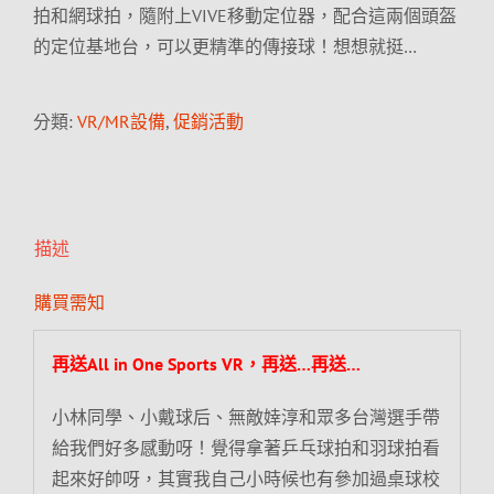
拍和網球拍，隨附上VIVE移動定位器，配合這兩個頭盔
的定位基地台，可以更精準的傳接球！想想就挺…
分類:
VR/MR設備
,
促銷活動
描述
購買需知
再送All in One Sports VR，再送…再送…
小林同學、小戴球后、無敵婞淳和眾多台灣選手帶
給我們好多感動呀！覺得拿著乒乓球拍和羽球拍看
起來好帥呀，其實我自己小時候也有參加過桌球校