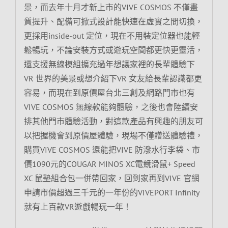
景，而去年十月才新上市的VIVE COSMOS 不僅畫
質提升、配備可掀式設計能快速在虛實之間切換，
更採用inside-out 定位，現在不用裝定位器也能輕
鬆暢玩，不論安裝方式或遊玩空間都更快更靈活，
還支援無線模組擴充過年想讓家裡的長輩體驗下
VR 世界的美景或想介紹下VR 女友給長輩認識都更
容易，而現在到原價屋台北三創及網路門市也有
VIVE COSMOS 無線款能夠體驗，之後也會陸續安
排其他門市體驗活動，對這款產品有興趣的朋友可
以把握機會到原價屋體驗，現場不僅贈送體驗禮，
購買VIVE COSMOS 還能把VIVE 防潑水行李袋、市
價1090元的COUGAR MINOS XC電競滑鼠+ Speed
XC 鼠墊組合包一併帶回家，回到家再到VIVE 官網
申請市價超過三千元的一年份的VIVEPORT Infinity
就有上百款VR遊戲暢玩一年！