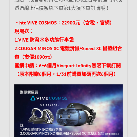
透過線上估價系統下單第1大項下單訂購哦！
‧htc VIVE COSMOS︰22900元（含稅，
官網
）
現場送︰
1.VIVE 防潑水多功能行李袋
2.COUGAR MINOS XC 電競滑鼠+Speed XC 鼠墊組合
包（市價1090元）
官網申請︰6+6個月Viveport Infinity無限下載訂閱
（原本附贈6個月，1/31前購買加碼再送6個月）