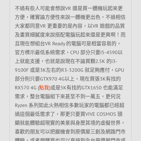
不過有些人可能會想說VR 還是買一體機玩起來更
方便，確實論方便性來說一體機更出色，不過相信
大家都同意VR 更重要的是內容，以VR 遊戲的品質
及畫質細膩度來說搭配電腦玩起來還是更爽啊！而
且現在想組台VR Ready 的電腦可是相當容易的，
官方標示最低系統需求，CPU 部分只要i5-4590以
上就能支援，也就是說現在不論買顆2.5K 的i3-
9100F 或是3K左右的R3-3200G 就足夠應付，GPU
部分則只要GTX970 4G以上，現在買張3K有找的
RX570 4G (
點我
)或是5K有找的GTX1650 也能滿足
需求，整台電腦組下來甚至不到一萬五，更何況
Ryzen 系列如此火熱相信多數玩家的電腦都已經超
過這個最低需求了，那更只要買VIVE COSMOS 頭
顯就能體驗超現實的美景與身歷其境的虛擬世界，
喜歡的朋友可以把握機會到原價屋三創及網路門市
體驗，或者想購買也可以直接到全台原價屋門市或