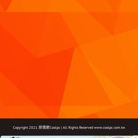
Copyright 2021 原價屋Coolpc | All Rights Reserved
www.coolpc.com.tw
×