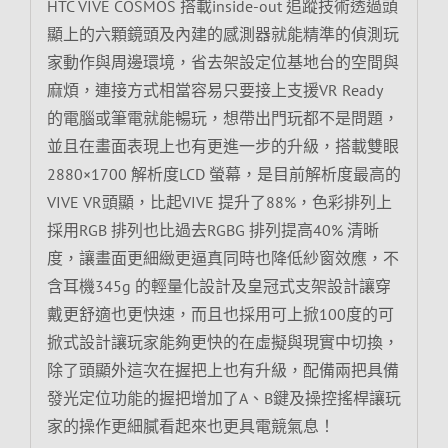
HTC VIVE COSMOS 搭載inside-out 追蹤技術透過頭
顯上的六顆鏡頭及內建的感測器就能精準的偵測玩
家動作與周邊環境，省去架設定位基地台的空間與
麻煩，連接方式相當容易只要接上支援VR Ready
的電腦或筆電就能暢玩，想帶出門玩都不是問題，
並且在畫面表現上也有更進一步的升級，搭載雙眼
2880×1700 解析度LCD 螢幕，是目前解析度最高的
VIVE VR頭顯，比起VIVE 提升了88%，色彩排列上
採用RGB 排列也比過去RGBG 排列提高40% 清晰
度，讓畫面更細緻更逼真同時也降低紗窗效應，不
含耳機345g 的輕量化設計及皇冠式支架設計讓穿
戴更舒適也更快速，而且也採用可上掀100度的可
掀式設計讓玩家能夠更快的在虛擬與現實中切換，
除了頭顯外這次在握把上也有升級，配備兩把具備
發光定位功能的握把增加了A、B鍵及操控搖桿讓玩
家的操作更細膩看起來也更具電競氣息！