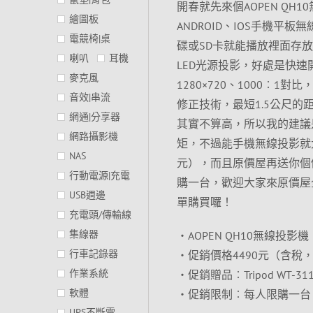
開春就先來個AOPEN QH
繪圖板
ANDROID、IOS手機
電競椅|桌
碟或SD卡就能播放裡面存放
喇叭
耳機
LED光源投影，好處是快速
麥克風
1280×720、1000︰1
音效|串流
修正技術，最短1.5公尺的
網通|分享器
其實不算高，所以我的建議
網路攝影機
矩，不過能手機無線投影就大
NAS
元），而且原價屋再送你個
行動電源|充電
購一台，歡迎大家來原價屋
USB週邊
單購買囉！
充電頭/傳輸線
集線器
‧AOPEN QH10無線投影機
行車記錄器
‧促銷價格4490元（含稅，
作業系統
‧促銷贈品︰Tripod WT-
軟體
‧促銷限制︰每人限購一台
UPS不斷電