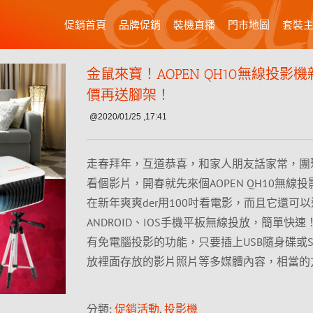
促銷首頁
品牌促銷
裝機直播
門市地圖
套裝
金鼠來寶！AOPEN QH10無線投影
價再送腳架！
@2020/01/25 ,17:41
走春拜年，互道恭喜，和家人朋友話家常，團
看個影片，開春就先來個AOPEN QH10無線
在新年爽爽der用100吋看電影，而且它還可
ANDROID、IOS手機平板無線投放，簡單快
有免電腦投影的功能，只要插上USB隨身碟或
放裡面存放的影片照片等多媒體內容，相當的
分類:
促銷活動
,
投影機