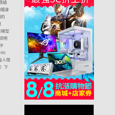
透過
B隨身
明的
是
有梯型
流明
中
90
每人限
）下