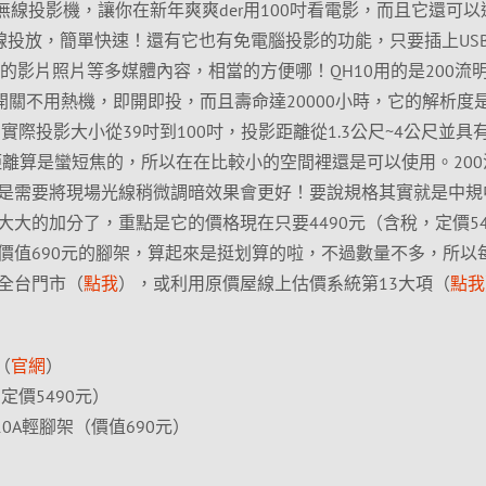
10無線投影機，讓你在新年爽爽der用100吋看電影，而且它還可以
平板無線投放，簡單快速！還有它也有免電腦投影的功能，只要插上US
的影片照片等多媒體內容，相當的方便哪！QH10用的是200流
開關不用熱機，即開即投，而且壽命達20000小時，它的解析度
對比，實際投影大小從39吋到100吋，投影距離從1.3公尺~4公尺並具
距離算是蠻短焦的，所以在在比較小的空間裡還是可以使用。200
是需要將現場光線稍微調暗效果會更好！要說規格其實就是中規
大的加分了，重點是它的價格現在只要4490元（含稅，定價54
價值690元的腳架，算起來是挺划算的啦，不過數量不多，所以
全台門市（
點我
），或利用原價屋線上估價系統第13大項（
點我
（
官網
）
定價5490元）
3110A輕腳架（價值690元）