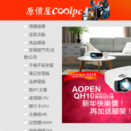
Skip
to
content
預購搶購
促銷活動
商品開箱
原價屋門市|活
動|公告
手機平板穿戴
筆記型電腦
品牌電腦
酷!PC主機
處理器CPU
顯示卡GPU
主機板MB
記憶體DRAM
固態硬碟SSD