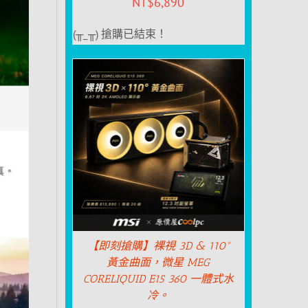
NT$
6,890
(╥_╥) 搶購已結束！
【即刻搶購】裸視 3D & 110°
黃金曲面，微星 MEG
CORELIQUID E15 360 一體式水
冷。