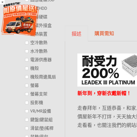
×
硬碟HDD
外接硬碟
硬碟外接盒
購買需知
描述
散熱裝置
空冷散熱
水冷散熱
電源供應器
機殼
機殼周邊風扇
螢幕
新年到，穿新衣戴新帽！
螢幕支架
投影機
走春拜年，互道恭喜，和家
VR/MR設備
價屋新年不打烊，天天抽大
鍵盤|鍵鼠組
走看看，也關注我們的網站
滑鼠|墊|搖桿
鼠墊|背包