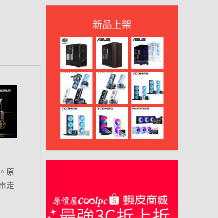
新品上架
。原
市走