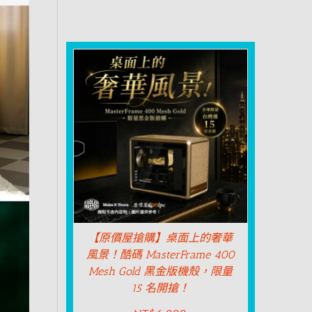
【原價屋搶購】桌面上的奢華
風景！酷碼 MasterFrame 400
Mesh Gold 黑金版機殼，限量
15 名開搶！