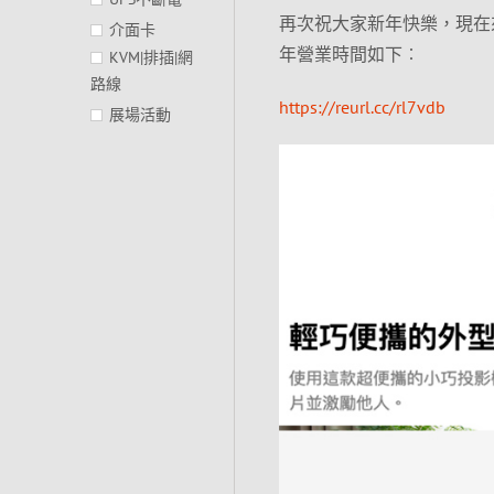
再次祝大家新年快樂，現在
介面卡
年營業時間如下︰
KVM|排插|網
路線
https://reurl.cc/rl7vdb
展場活動