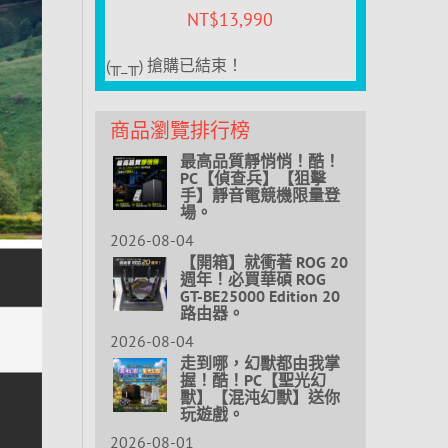
NT$
13,990
(╥_╥) 搶購已結束！
商品瀏覽排行榜
最高品質靜悄悄！酷！
PC【偵查兵】【狙擊
手】靜音電競機限量登
場。
2026-08-04
【開箱】就衝著 ROG 20
週年！必買華碩 ROG
GT-BE25000 Edition 20
路由器。
2026-08-04
走到哪，幻獸都由我掌
握！酷！PC【聖光幻
獸】【混沌幻獸】送你
玩遊戲。
2026-08-01