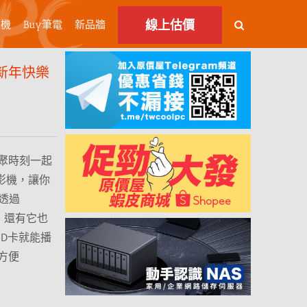
線上估價
主機
Buy筆電
新品牆
機新年快樂
聚時刻一起
投影機，讓你
以透過
速！還有它也
SD卡就能播
方便