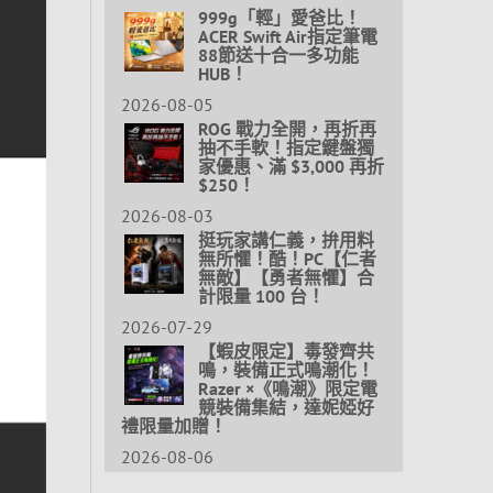
999g「輕」愛爸比！
ACER Swift Air指定筆電
88節送十合一多功能
HUB！
2026-08-05
ROG 戰力全開，再折再
抽不手軟！指定鍵盤獨
家優惠、滿 $3,000 再折
$250！
2026-08-03
挺玩家講仁義，拚用料
無所懼！酷！PC【仁者
無敵】【勇者無懼】合
計限量 100 台！
2026-07-29
【蝦皮限定】毒發齊共
鳴，裝備正式鳴潮化！
Razer ×《鳴潮》限定電
競裝備集結，達妮婭好
禮限量加贈！
2026-08-06