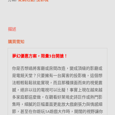
描述
購買需知
夢幻優惠方案，限量3台開搶！
你是否想過將客廳或房間改造，變成頂級的影廳或
是電競天堂？只要擁有一台厲害的投影機，這個想
法輕輕鬆鬆就能實現，而且那種撲面而來的視覺震
撼，絕非以往的電視可以比擬！事實上現在越來越
多家庭都這麼做，在觀看好萊塢史詩巨作或熱門影
集時，細膩的巨幅畫面更能放大戲劇張力與情感細
節，甚至在你遊玩3A遊戲大作時，開闊的視野讓你