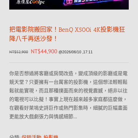
把電影院搬回家！BenQ X500i 4K投影機狂
降八千再送沙發！
NT$
44,900
NT$
52,900
@2026/06/10 ,17:11
你是否想過將客廳或房間改造，變成頂級的影廳或是電
競天堂？只要擁有一台厲害的投影機，這個想法輕輕鬆
鬆就能實現，而且那種撲面而來的視覺震撼，絕非以往
的電視可以比擬！事實上現在越來越多家庭都這麼做，
在觀看好萊塢史詩巨作或熱門影集時，細膩的巨幅畫面
更能放大戲劇張力與情感細節…
分類:
促銷活動
,
投影機