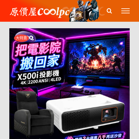
Skip
to
content
大特賣