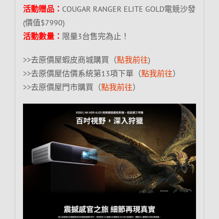
活動贈品：
COUGAR RANGER ELITE GOLD電競沙發
(價值$7990)
活動數量：
限量3台售完為止！
>>去原價屋蝦皮商城購買（
點我前往
)
>>去原價屋估價系統第13項下單（
點我前往
）
>>去原價屋門市購買（
點我前往
）