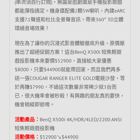
(串流須自行訂閱)，無論是追劇還是手機投影遊戲
都能彈指搞定。機身還配備2顆5W喇叭，內建eARC
支援7.1聲道和杜比全景聲音訊，帶來360° 3D立體
環繞音場效果！
現在為了讓你的沉浸式影音體驗徹底升級，原價屋
推出了超絕促銷方案！這台BenQ X500i 短焦輕遊
戲投影機本來要價$52900，直接給大家優惠
$8000，只要$44900就能帶回家，而且我們再多
送一張COUGAR RANGER ELITE GOLD電競沙發，等
於再賺$7990，不過這次數量非常稀少就3台而
已，很大機率會被秒殺！有興趣的朋友真的要快，
機會稍縱即逝唷。
活動產品：
BenQ X500i 4K/HDR/4LED/2200 ANSI
短焦輕遊戲投影機
活動價格：
$52900↘$44900