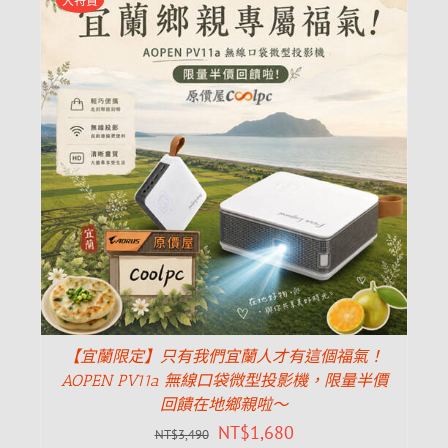
大特賣
【宜蘭限定】只有我們宜蘭人才有這個福氣！
AOPEN PV11a 無線口袋微型投影機，限量半價
回饋在地鄉親啦～
NT$
1,680
NT$
3,490