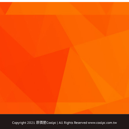
Copyright 2021 原價屋Coolpc | All Rights Reserved
www.coolpc.com.tw