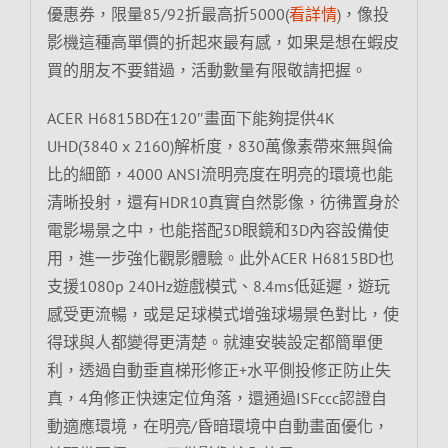
優惠券，限量85/92折最高折5000(
看詳情
)，像投
影機這種高單價的折起來最有感，如果是想在蝦皮
買的朋友不要錯過，活動數量有限敬請把握。
ACER H6815BD在120″畫面下能夠提供4K
UHD(3840 x 2160)解析度，830萬像素帶來無與倫
比的細節，4000 ANSI流明亮度在明亮的環境也能
清晰投射，還有HDR10真實自然影像，彷彿置身於
電影場景之中，也能搭配3D眼鏡和3D內容設備使
用，進一步強化觀影體驗。此外ACER H6815BD也
支援1080p 240Hz遊戲模式、8.4ms低延遲，遊玩
感受更流暢，或是足球模式增強球場景色對比，使
得球與人都變得更清楚。就連安裝設定都簡單便
利，透過自動垂直梯形修正+水平側投修正防止失
真，4角修正快速定位角落，還通過ISFccc認證自
動適應環境，在明亮/昏暗環境中自動畫面優化，