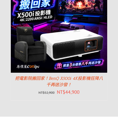
把電影院搬回家！BenQ X500i 4K投影機狂降八
千再送沙發！
NT$
44,900
NT$
52,900