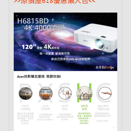
>>原價屋618優惠懶人包<<