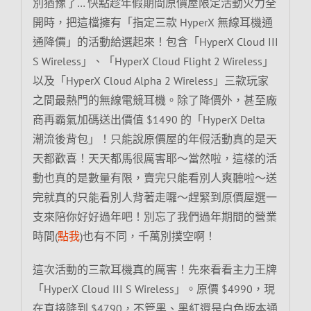
別猶豫了… 快點趁年假期間原價屋限定活動火力全
開時，把這檔擁有「指定三款 HyperX 無線耳機通
通降價」的活動給選起來！包含「HyperX Cloud III
S Wireless」、「HyperX Cloud Flight 2 Wireless」
以及「HyperX Cloud Alpha 2 Wireless」三款玩家
之間最熱門的無線電競耳機。除了降價外，甚至廠
商再霸氣加碼送出價值 $1490 的「HyperX Delta
潮流後背包」！只能說原價屋的年假活動真的是天
天都歡喜！天天都馬很厲害耶～當然啦，這樣的活
動也真的是數量有限，賣完只能看別人爽聽啦～送
完就真的只能看別人背著走囉～趕緊到原價屋選一
支來陪你好好過年吧！別忘了我們過年期間的營業
時間(
點我
)也有不同，千萬別撲空啊！
這次活動的三款耳機真的厲害！先來看看主力王牌
「HyperX Cloud III S Wireless」。原價 $4990，現
在直接降到 $4790，不管黑、黑紅還是白色版本通