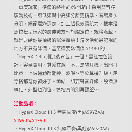
「重度玩家」準備的終極武器(開箱)！採用雙音腔
驅動技術，讓低頻與中高頻分離更精準，音場層次
分明，細節爆炸清楚。加上超長效續航力，根本是
馬拉松型玩家的最佳戰友～旗艦定位、規格滿載，
就是要給你最頂級的沉浸體驗！這次活動最犯規的
地方不只有降價，甚至還要送價值 $1490 的
「HyperX Delta 潮流後背包」一個！黑紅撞色設
計，容量實用、質感在線！不只是裝耳機，出門打
比賽、上課通勤都能帥一波呢～等於耳機升級，連
穿搭都幫你顧好了。總結！想要聲音升級、設備無
線化、外型也到位，這檔真的別再觀望～
活動品項：
．HyperX Cloud III S 無線耳麥(黑)(A59YZAA)
$4990↘$4790
．HyperX Cloud III S 無線耳麥(黑紅)(A59Z0AA)