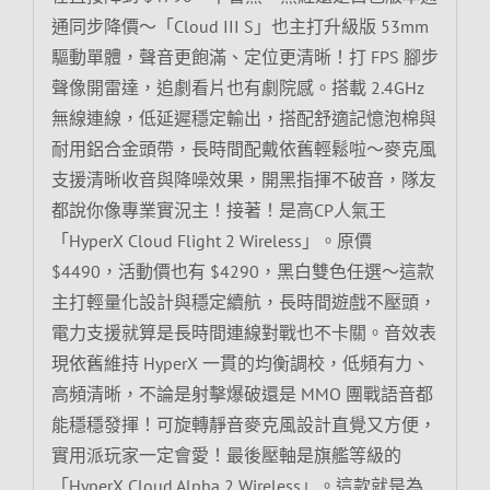
通同步降價～「Cloud III S」也主打升級版 53mm
驅動單體，聲音更飽滿、定位更清晰！打 FPS 腳步
聲像開雷達，追劇看片也有劇院感。搭載 2.4GHz
無線連線，低延遲穩定輸出，搭配舒適記憶泡棉與
耐用鋁合金頭帶，長時間配戴依舊輕鬆啦～麥克風
支援清晰收音與降噪效果，開黑指揮不破音，隊友
都說你像專業實況主！接著！是高CP人氣王
「HyperX Cloud Flight 2 Wireless」。原價
$4490，活動價也有 $4290，黑白雙色任選～這款
主打輕量化設計與穩定續航，長時間遊戲不壓頭，
電力支援就算是長時間連線對戰也不卡關。音效表
現依舊維持 HyperX 一貫的均衡調校，低頻有力、
高頻清晰，不論是射擊爆破還是 MMO 團戰語音都
能穩穩發揮！可旋轉靜音麥克風設計直覺又方便，
實用派玩家一定會愛！最後壓軸是旗艦等級的
「HyperX Cloud Alpha 2 Wireless」。這款就是為