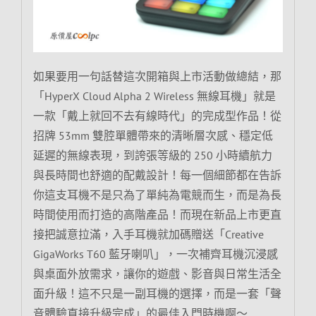
如果要用一句話替這次開箱與上市活動做總結，那
「HyperX Cloud Alpha 2 Wireless 無線耳機」就是
一款「戴上就回不去有線時代」的完成型作品！從
招牌 53mm 雙腔單體帶來的清晰層次感、穩定低
延遲的無線表現，到誇張等級的 250 小時續航力
與長時間也舒適的配戴設計！每一個細節都在告訴
你這支耳機不是只為了單純為電競而生，而是為長
時間使用而打造的高階產品！而現在新品上市更直
接把誠意拉滿，入手耳機就加碼贈送「Creative
GigaWorks T60 藍牙喇叭」，一次補齊耳機沉浸感
與桌面外放需求，讓你的遊戲、影音與日常生活全
面升級！這不只是一副耳機的選擇，而是一套「聲
音體驗直接升級完成」的最佳入門時機啊～