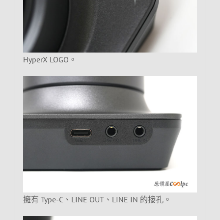
HyperX LOGO。
擁有 Type-C、LINE OUT、LINE IN 的接孔。