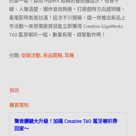
的那一款！採用 HyperX 經典的雙腔體設計，低音不
糊、人聲清楚、爆炸音效夠衝，打遊戲時方向感明確，
看電影時氣氛拉滿！這次不只開箱，還一併推出新品上
市活動～來原價屋買就能立即獲得 Creative GigaWorks
T60 藍芽喇叭一組，數量有限，趕緊動作啊！
分類:
促銷活動
,
商品開箱
,
耳機
描述
購買需知
聲音體驗大升級！加碼 Creative T60 藍牙喇叭帶
回家～