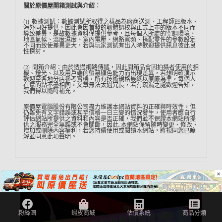
關於原價屋開箱測試與介紹︰
(1) 數據測試：數據測試所取得之樣品為廠商送測、工程師ES版本、
海外同好提供，因此會因首發的韌體調校與正式上市的版本不同而
導致差異，是故數據資料僅提供參考，且每個人所處的空調環境、
地區氣候、溫度濕度、室內電壓、網路寬頻、搭配零件的參數設定
不同而致使差異更大，若與玩家測試有出入時歡迎提供訊息彼此良
性探討。
(2) 開箱介紹：由於透過網路傳遞，因此開箱品會因拍攝者使用的相
機、燈光、以及用戶端的螢幕顯色能力而出現差異，若想明確演示
歡迎至各地分店參考實機，所有技術規格最終以原廠為準，每個人
在意的點不盡相同，文章無法太過冗長，若有疏漏之處歡迎告知，
我們得以隨時補充。
原價屋電腦股份有限公司盡力維護本網站資料的正確與時效性，但
仍難免有文字錯誤或甚至價格一日三變的情況發生，使用者應自行
評估網站所提供之資料和內容是否正確，我們並不保證本網站所提
供之服務完全無誤或不會間斷，因此…本網站保留隨時變更、修改、
增加或刪除內容權利，若您持續使用或閱讀本網站，將視同您已瞭
解並同意此項聲明。
×