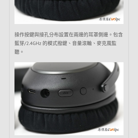
操作按鍵與接孔分布設置在兩邊的耳罩側邊。包含
藍芽/2.4GHz 的模式撥鍵、音量滾輪、麥克風監
聽。