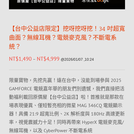
【台中公益店限定】挖呀挖呀挖！34 吋超寬
曲面？無線耳機？電競麥克風？不斷電系
統？
NT$
1,490
NT$
4,999
–
@2026/01/07 ,10:24
限量寶物，先挖先贏！遠在台中，沒能到場參與 2025
GAMFORCE 電競嘉年華的朋友們別遺憾，我們直接把活
動福利載回原價屋【台中公益店】啦！首推就是那款在
場表現優異、僅短暫亮相的微星 MAG 346CQ 電競顯示
器！具備 21:9 超寬比例、2K 解析度與 180Hz 高速更新
率，視覺震撼力十足！同時再帶來 HyperX 電競麥克風/
無線耳機，以及 CyberPower 不斷電系統