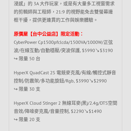
浸感」的 3A 大作玩家，或是有大量多工視窗需求
的剪輯師與工程師，21:9 的視野能免去雙螢幕邊
框干擾，提供更連貫的工作與娛樂體驗。
原價屋【台中公益店】限定活動：
CyberPower Cp1500pfclcda/1500VA/1000W/正弦
波/在線互動/自動穩壓/突波保護, $5990↘$3190
↪ 限量 50 台
HyperX QuadCast 2S 電競麥克風/有線/觸控式靜音
控制/防震架/多功能旋鈕/Rgb, $3990↘$2990
↪ 限量 30 支
HyperX Cloud Stinger 2 無線耳麥(黑)/2.4g/DTS空間
音效/降噪麥克風/音量控制, $2290↘$1490
↪ 限量 20 支