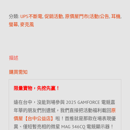
分類:
UPS不斷電
,
促銷活動
,
原價屋門市|活動|公告
,
耳機
,
螢幕
,
麥克風
描述
購買需知
限量寶物，先挖先贏！
遠在台中，沒能到場參與 2025 GAMFORCE 電競嘉
年華的朋友們別遺憾，我們直接把活動福利載回
原
價屋【台中公益店】
啦！首推就是那款在場表現優
異、僅短暫亮相的微星 MAG 346CQ 電競顯示器！