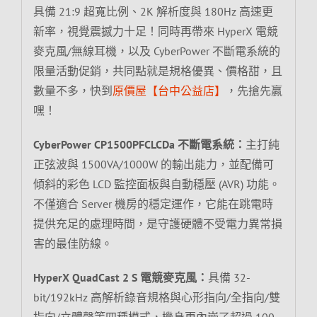
具備 21:9 超寬比例、2K 解析度與 180Hz 高速更
新率，視覺震撼力十足！同時再帶來 HyperX 電競
麥克風/無線耳機，以及 CyberPower 不斷電系統的
限量活動促銷，共同點就是規格優異、價格甜，且
數量不多，快到
原價屋【台中公益店】
，先搶先贏
嘿！
CyberPower CP1500PFCLCDa 不斷電系統：
主打純
正弦波與 1500VA/1000W 的輸出能力，並配備可
傾斜的彩色 LCD 監控面板與自動穩壓 (AVR) 功能。
不僅適合 Server 機房的穩定運作，它能在跳電時
提供充足的處理時間，是守護硬體不受電力異常損
害的最佳防線。
HyperX QuadCast 2 S 電競麥克風：
具備 32-
bit/192kHz 高解析錄音規格與心形指向/全指向/雙
指向/立體聲等四種模式，機身更內嵌了超過 100