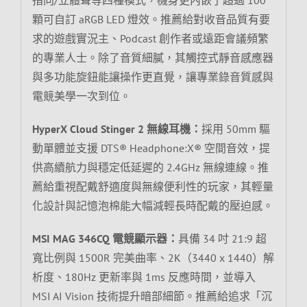
顆可自訂 aRGB LED 燈效。推薦給對收音品質有要
求的遊戲實況主、Podcast 創作者或遠距會議頻繁
的專業人士。除了音質細膩，其觸控式靜音感應器
與多功能旋鈕能讓操作更直覺，讓專業錄音質感與
電競美學一次到位。
HyperX Cloud Stinger 2 無線耳機：
採用 50mm 驅
動單體並支援 DTS® Headphone:X® 空間音效，提
供高續航力與穩定低延遲的 2.4GHz 無線連線。推
薦給重視配戴舒適度與無線便利性的玩家，其輕量
化設計與記憶泡棉能大幅減輕長時配戴的壓迫感。
MSI MAG 346CQ 電競顯示器：
具備 34 吋 21:9 超
寬比例與 1500R 完美曲率、2K（3440 x 1440）解
析度、180Hz 更新率與 1ms 反應時間，並導入
MSI AI Vision 技術提升暗部細節。推薦給追求「沉