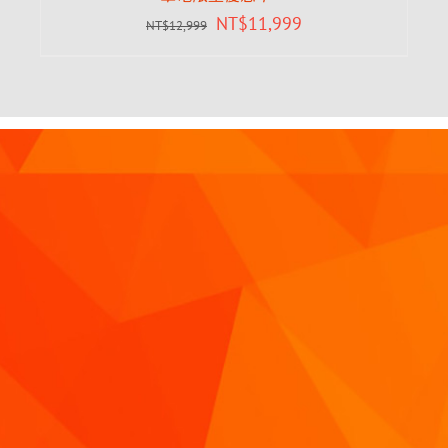
NT$
11,999
NT$
12,999