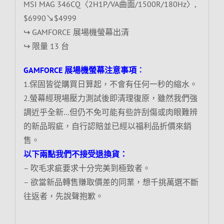
MSI MAG 346CQ〈2H1P/VA曲面/1500R/180Hz〉,
$6990↘$4999
↪ GAMFORCE 展場機螢幕出清
↪ 限量 13 台
GAMFORCE 展場機螢幕注意事項︰
1.保固皆從購買日算起，不會有任何一秒的縮水。
2.螢幕經現場壓力測試後即清理復原，雖然我們強
調近乎全新…但仍不免可能有些許刮傷或肉眼難辨
的新品瑕疵，自行認賠並已經以福利品折價來銷
售。
以下兩點我們不接受退換貨：
– 吹毛求疵要求十分完美到極致者。
– 欲當新品轉售賺取價差的同業，想千挑萬選不斷
往返者，先說聲抱歉。