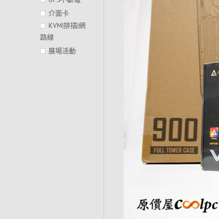
介面卡
KVM|排插|網
路線
展場活動