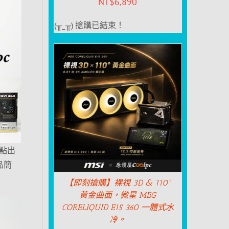
NT$
6,890
(╥_╥) 搶購已結束！
接點出
品簡
【即刻搶購】裸視 3D & 110°
黃金曲面，微星 MEG
CORELIQUID E15 360 一體式水
冷。