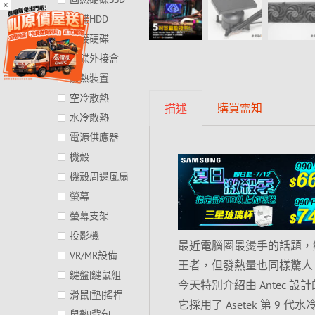
×
硬碟HDD
外接硬碟
硬碟外接盒
散熱裝置
空冷散熱
購買需知
描述
水冷散熱
電源供應器
機殼
機殼周邊風扇
螢幕
螢幕支架
投影機
最近電腦圈最燙手的話題，
VR/MR設備
王者，但發熱量也同樣驚人
鍵盤|鍵鼠組
今天特別介紹由 Antec 設計的
滑鼠|墊|搖桿
它採用了 Asetek 第 9 代
鼠墊|背包