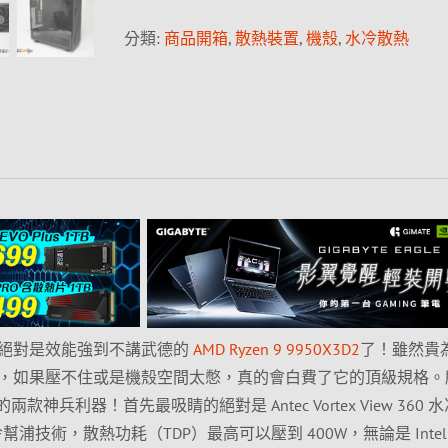
分類:
商品開箱
,
散熱裝置
,
機殼
,
水冷散熱
絕對是效能強到不講武德的
AMD Ryzen 9 9950X3D2
了！雖然貴為
，如果壓不住或是機殼空間太憋，真的會白費了它的頂級規格。
兩款神兵利器！首先最吸睛的絕對是 Antec Vortex View 360 
水冷幫浦技術，散熱功耗（TDP）最高可以壓到 400W，無論是 Intel C