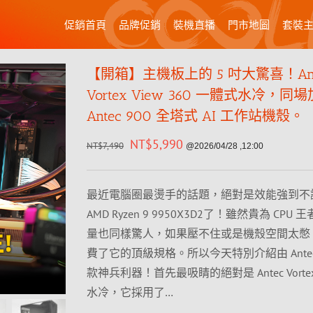
促銷首頁
品牌促銷
裝機直播
門市地圖
套裝
【開箱】主機板上的 5 吋大驚喜！Ant
Vortex View 360 一體式水冷，同
Antec 900 全塔式 AI 工作站機殼。
NT$
5,990
NT$
7,490
@2026/04/28 ,12:00
最近電腦圈最燙手的話題，絕對是效能強到不
AMD Ryzen 9 9950X3D2了！雖然貴為 CPU
量也同樣驚人，如果壓不住或是機殼空間太憋
費了它的頂級規格。所以今天特別介紹由 Ante
款神兵利器！首先最吸睛的絕對是 Antec Vortex V
水冷，它採用了…