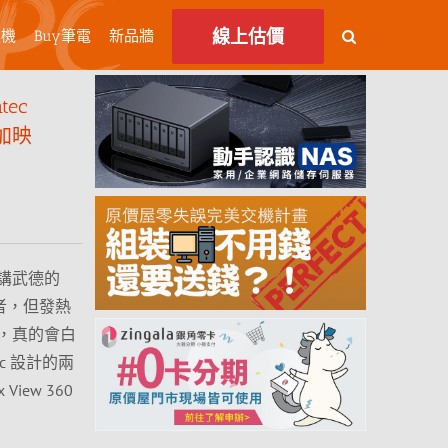
線上估價
主機
Buy筆電
新品牆
ec
場加映
講武德的
 王者，但發熱
，真的會白
c 設計的兩
iew 360