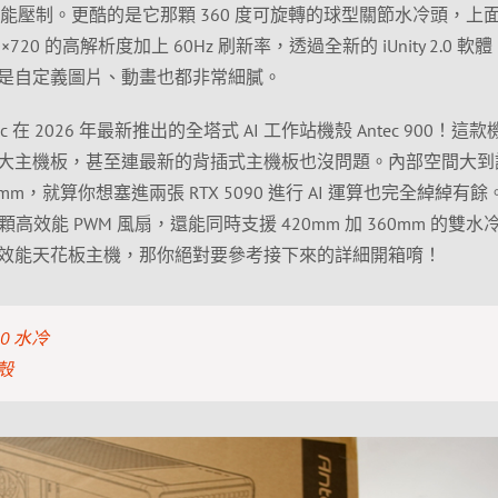
yzen 9 都能壓制。更酷的是它那顆 360 度可旋轉的球型關節水冷頭，上
0×720 的高解析度加上 60Hz 刷新率，透過全新的 iUnity 2.0 軟
是自定義圖片、動畫也都非常細膩。
 在 2026 年最新推出的全塔式 AI 工作站機殼 Antec 900！這
等級的超大主機板，甚至連最新的背插式主機板也沒問題。內部空間大到
m，就算你想塞進兩張 RTX 5090 進行 AI 運算也完全綽綽有
高效能 PWM 風扇，還能同時支援 420mm 加 360mm 的雙水
效能天花板主機，那你絕對要參考接下來的詳細開箱唷！
360 水冷
機殼