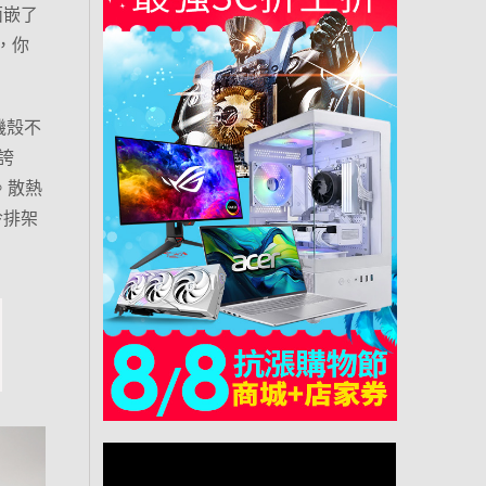
面嵌了
體，你
款機殼不
誇
餘。散熱
冷排架