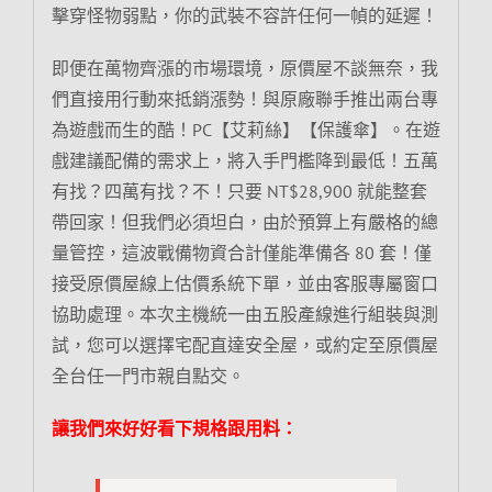
擊穿怪物弱點，你的武裝不容許任何一幀的延遲！
即便在萬物齊漲的市場環境，原價屋不談無奈，我
們直接用行動來抵銷漲勢！與原廠聯手推出兩台專
為遊戲而生的酷！PC【艾莉絲】【保護傘】。在遊
戲建議配備的需求上，將入手門檻降到最低！五萬
有找？四萬有找？不！只要 NT$28,900 就能整套
帶回家！但我們必須坦白，由於預算上有嚴格的總
量管控，這波戰備物資合計僅能準備各 80 套！僅
接受原價屋線上估價系統下單，並由客服專屬窗口
協助處理。本次主機統一由五股產線進行組裝與測
試，您可以選擇宅配直達安全屋，或約定至原價屋
全台任一門市親自點交。
讓我們來好好看下規格跟用料：