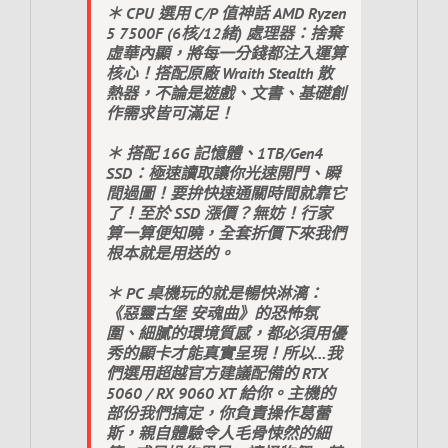
＊ CPU 選用 C/P 值神話 AMD Ryzen
5 7500F (6核/12緒) 處理器：捨棄
虛華內顯，將每一分錢都注入運算
核心！搭配原廠 Wraith Stealth 散
熱器，不論是遊戲、文書、基礎創
作需求皆可滿足！
＊ 搭配 16G 記憶體、1TB/Gen4
SSD：極速讀取讓你光速開門、瞬
間過圖！要拚快速通關時間就靠它
了！至於 SSD 漲價？無妨！行家
算一算便知曉，全套折價下來我們
根本就是用送的。
＊ PC 桌機玩的就是暢快淋漓：
《惡靈古堡 安魂曲》的恐怖氛
圍、細膩的環境質感，都必須用優
秀的顯卡才能真實呈現！所以…我
們選用超越官方建議配備的 RTX
5060 / RX 9060 XT 給你。主機的
部份我們搞定，你負責操作葛蕾
斯，親自體驗令人毛骨悚然的細