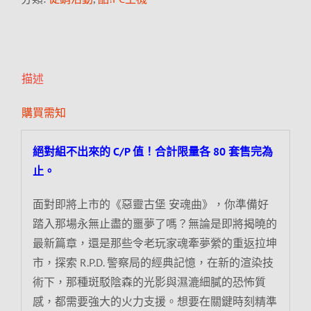
描述
購買需知
絕對組不出來的 C/P 值！合計限量各 80 套售完為
止。
面對即將上市的《惡靈古堡 安魂曲》，你準備好
踏入那場永無止盡的噩夢了嗎？無論是即將揭曉的
最新篇章，還是那些令老玩家魂牽夢縈的重返拉坤
市，探索 R.P.D. 警察局的經典記憶，在新的渲染技
術下，那種斑駁陰森的光影與濕漉細膩的恐怖質
感，都需要強大的火力支援。想要在關鍵時刻精準