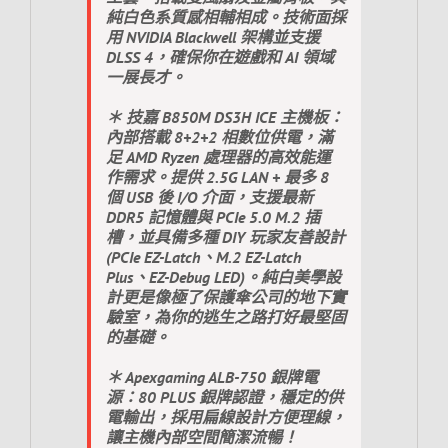
純白色系質感相輔相成。技術面採
用 NVIDIA Blackwell 架構並支援
DLSS 4，確保你在遊戲和 AI 領域
一展長才。
＊ 技嘉 B850M DS3H ICE 主機板：
內部搭載 8+2+2 相數位供電，滿
足 AMD Ryzen 處理器的高效能運
作需求。提供 2.5G LAN + 最多 8
個 USB 後 I/O 介面，支援最新
DDR5 記憶體與 PCIe 5.0 M.2 插
槽，並具備多種 DIY 玩家友善設計
(PCIe EZ-Latch、M.2 EZ-Latch
Plus、EZ-Debug LED)。純白美學設
計更是像極了保護傘公司的地下實
驗室，為你的逃生之路打好最堅固
的基礎。
＊ Apexgaming ALB-750 銀牌電
源：80 PLUS 銀牌認證，穩定的供
電輸出，採用扁線設計方便理線，
讓主機內部空間簡潔流暢！