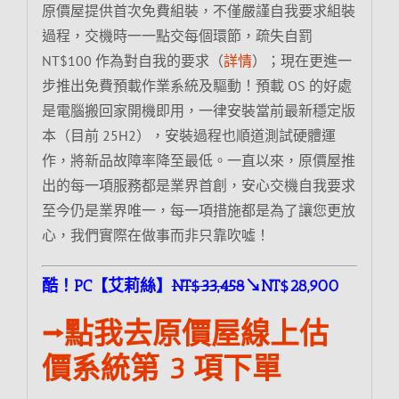
原價屋提供首次免費組裝，不僅嚴謹自我要求組裝
過程，交機時一一點交每個環節，疏失自罰
NT$100 作為對自我的要求（
詳情
）；現在更進一
步推出免費預載作業系統及驅動！預載 OS 的好處
是電腦搬回家開機即用，一律安裝當前最新穩定版
本（目前 25H2），安裝過程也順道測試硬體運
作，將新品故障率降至最低。一直以來，原價屋推
出的每一項服務都是業界首創，安心交機自我要求
至今仍是業界唯一，每一項措施都是為了讓您更放
心，我們實際在做事而非只靠吹噓！
酷！PC【艾莉絲】
NT$33,458
↘NT$28,900
⭢點我去原價屋線上估
價系統第 3 項下單