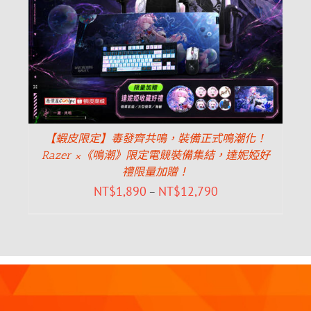
【蝦皮限定】毒發齊共鳴，裝備正式鳴潮化！
Razer ×《鳴潮》限定電競裝備集結，達妮婭好
禮限量加贈！
NT$
1,890
NT$
12,790
–