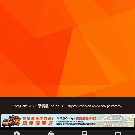
Copyright 2021 原價屋Coolpc | All Rights Reserved
www.coolpc.com.tw
×
Facebook
Instagram
YouTube
Twitter
Email: