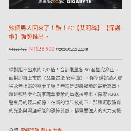
辣個男人回來了！酷！PC【艾莉絲】【保護
傘】強勢推出。
NT$
28,900
NT$
33,458
@2026/01/12 ,11:48
絕對組不出來的 C/P 值！合計限量各 80 套售完為止。
面對即將上市的《惡靈古堡 安魂曲》，你準備好踏入那
場永無止盡的噩夢了嗎？無論是即將揭曉的最新篇章，
還是那些令老玩家魂牽夢縈的重返拉坤市，探索 R.P.D.
警察局的經典記憶，在新的渲染技術下，那種斑駁陰森
的光影與濕漉細膩的恐怖質感，都需要強大的火力支援
分類:
促銷活動
,
酷!PC主機