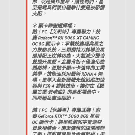
節…或是操作里昂，讓怪物們，甚
至是載具們親自體驗什麼是被恐懼
支配。
＊ 顯卡陣營選擇權：
酷！PC【艾莉絲】專屬戰力｜技
嘉 Radeon™ RX 9060 XT GAMING
OC 8G 顯示卡：承襲技嘉經典風之
力散熱系統，三顆獨特刀鋒導流風
扇搭配正逆轉功能，大幅減少擾流
並提升風壓。金屬背板不僅強化整
體結構，更賦予顯示卡強悍的工業
美學。技術面採用最新 RDNA 4 架
構，更導入全新硬體光線追蹤加速
器與 FSR 4 補幀技術，讓你在《惡
靈古堡 安魂曲》的高壓場景中，
同時細品畫面細節。
酷！PC【保護傘】專屬武裝｜索
泰 GeForce RTX™ 5060 8GB 星辰
OC 顯示卡：將星軌線和宇宙深空
景象相結合，簡潔優雅的線條雕刻
工藝，搭載雙風扇及金屬背板，與