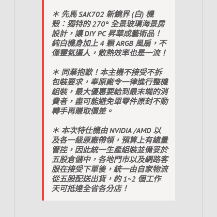
＊ 先馬 SAK702 新鏡界 (白) 機
殼：獨特的 270° 全景玻璃海景房
設計，讓 DIY PC 昇華成藝術品！
純白機身加上 4 顆 ARGB 風扇，不
僅靈氣逼人，散熱效率也是一流！
＊ 同業抱歉！本主機不接受不拆
包裝要求，奉原廠令一律進行整機
組裝，最大優惠要給到最末端的消
費者，盡可能避免單零件原封不動
轉手再賺取價差。
＊ 本次特仕機由 NVIDIA /AMD 以
及各一級原廠帶領，預算上有總量
管控，因此統一生產組裝並備妥於
五股倉儲中，各地門市以及網路客
服在接受下單後，統一由自家物流
從五股配送出貨，約 1~2 個工作
天可抵達全省各分店！