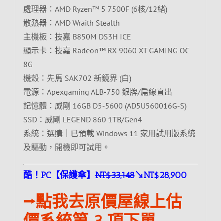
處理器：AMD Ryzen™ 5 7500F (6核/12緒)
散熱器：AMD Wraith Stealth
主機板：技嘉 B850M DS3H ICE
顯示卡：技嘉 Radeon™ RX 9060 XT GAMING OC
8G
機殼：先馬 SAK702 新鏡界 (白)
電源：Apexgaming ALB-750 銀牌/扁線直出
記憶體：威剛 16GB D5-5600 (AD5U560016G-S)
SSD：威剛 LEGEND 860 1TB/Gen4
系統：選購｜已預載 Windows 11 家用試用版系統
及驅動，開機即可試用。
酷！PC【保護傘】
NT$33,148
↘NT$28,900
⭢點我去原價屋線上估
價系統第 3 項下單