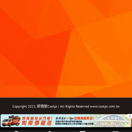
Copyright 2021 原價屋Coolpc | All Rights Reserved
www.coolpc.com.tw
×
Facebook
Instagram
YouTube
Twitter
Email: