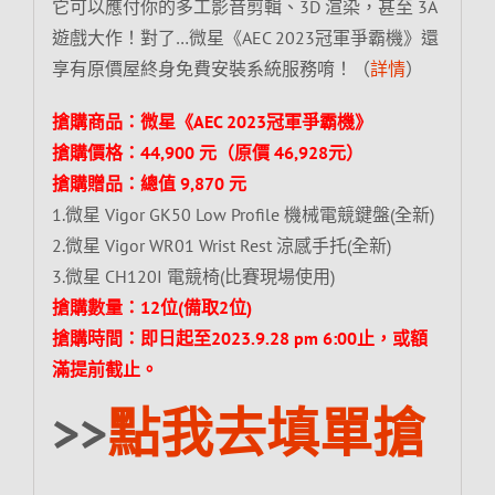
它可以應付你的多工影音剪輯、3D 渲染，甚至 3A
遊戲大作！對了…微星《AEC 2023冠軍爭霸機》還
享有原價屋終身免費安裝系統服務唷！（
詳情
）
搶購商品：微星《AEC 2023冠軍爭霸機》
搶購價格：44,900 元（原價 46,928元）
搶購贈品：總值 9,870 元
1.微星 Vigor GK50 Low Profile 機械電競鍵盤(全新)
2.微星 Vigor WR01 Wrist Rest 涼感手托(全新)
3.微星 CH120I 電競椅(比賽現場使用)
搶購數量：12位(備取2位)
搶購時間：即日起至2023.9.28 pm 6:00止，或額
滿提前截止。
>>
點我去填單搶