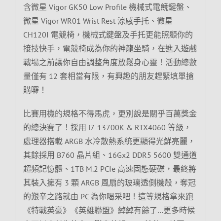
含微星 Vigor GK50 Low Profile 機械式電競鍵盤、
微星 Vigor WR01 Wrist Rest 涼感手托、微星
CH120I 電競椅，機械式鍵盤及手托更能照顧你的
接技快手，電競椅成為你的神龍坐騎，在進入遊戲
戰場之前讓你自由調整角度放鬆身心靈！活動總數
量僅有 12 套相當有限，有興趣的朋友趕緊填單搶
購囉！
比賽用機的規格不得馬虎，更別說是關乎百萬獎金
的總決賽了！採用 i7-13700K & RTX4060 等級，
處理器搭載 ARGB 水冷散熱系統更顯得光鮮亮麗，
其餘採用 B760 晶片組、16Gx2 DDR5 5600 雙通道
超頻記憶體、1TB M.2 PCIe 高速固態硬碟，最終將
其裝入擁有 3 顆 ARGB 風扇的玻璃透側機殼，奪冠
的艱辛之路就由 PC 為你喝采吧！這等規格拿來跑
《特戰英豪》《英雄聯盟》綽綽有餘了…更多時候