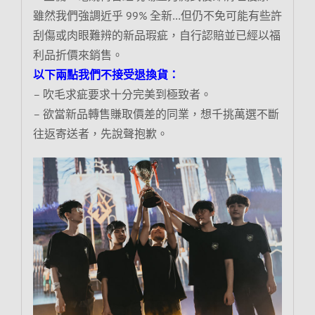
雖然我們強調近乎 99% 全新…但仍不免可能有些許
刮傷或肉眼難辨的新品瑕疵，自行認賠並已經以福
利品折價來銷售。
以下兩點我們不接受退換貨：
– 吹毛求疵要求十分完美到極致者。
– 欲當新品轉售賺取價差的同業，想千挑萬選不斷
往返寄送者，先說聲抱歉。