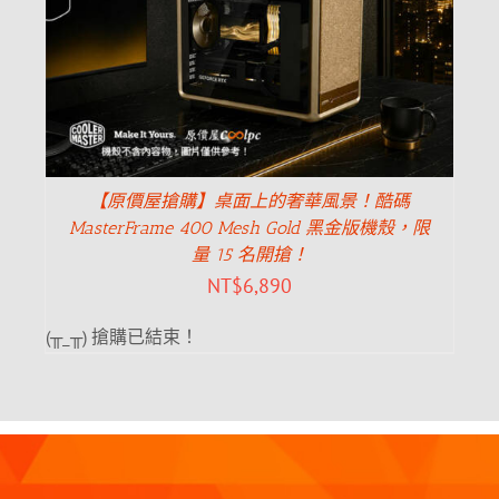
【原價屋搶購】桌面上的奢華風景！酷碼
MasterFrame 400 Mesh Gold 黑金版機殼，限
量 15 名開搶！
NT$
6,890
(╥_╥) 搶購已結束！