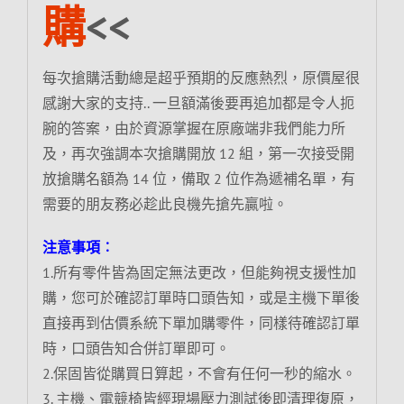
購
<<
每次搶購活動總是超乎預期的反應熱烈，原價屋很
感謝大家的支持.. 一旦額滿後要再追加都是令人扼
腕的答案，由於資源掌握在原廠端非我們能力所
及，再次強調本次搶購開放 12 組，第一次接受開
放搶購名額為 14 位，備取 2 位作為遞補名單，有
需要的朋友務必趁此良機先搶先贏啦。
注意事項︰
1.所有零件皆為固定無法更改，但能夠視支援性加
購，您可於確認訂單時口頭告知，或是主機下單後
直接再到估價系統下單加購零件，同樣待確認訂單
時，口頭告知合併訂單即可。
2.保固皆從購買日算起，不會有任何一秒的縮水。
3. 主機、電競椅皆經現場壓力測試後即清理復原，