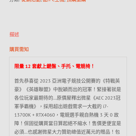
描述
購買需知
限量 12 套獻上鍵盤、手托、電競椅！
首先恭喜從 2023 亞洲電子競技公開賽的《特戰英
豪》《英雄聯盟》中脫穎而出的冠軍！緊接著就是
各位玩家最期待的…原價屋釋出微星《AEC 2023冠
軍爭霸機》，採用超出遊戲需求一大截的 i7-
13700K + RTX4060，電競選手親自熱機 3 天 0 故
障！保固從購買當日算起絕不縮水！售價更便宜是
必須…也感謝微星大力贊助總值近萬元的贈品！包