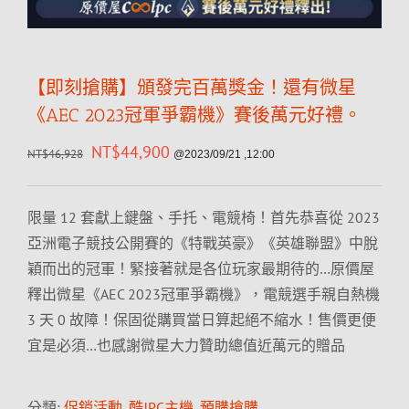
【即刻搶購】頒發完百萬獎金！還有微星
《AEC 2023冠軍爭霸機》賽後萬元好禮。
NT$
44,900
NT$
46,928
@2023/09/21 ,12:00
限量 12 套獻上鍵盤、手托、電競椅！首先恭喜從 2023
亞洲電子競技公開賽的《特戰英豪》《英雄聯盟》中脫
穎而出的冠軍！緊接著就是各位玩家最期待的…原價屋
釋出微星《AEC 2023冠軍爭霸機》，電競選手親自熱機
3 天 0 故障！保固從購買當日算起絕不縮水！售價更便
宜是必須…也感謝微星大力贊助總值近萬元的贈品
分類:
促銷活動
,
酷!PC主機
,
預購搶購