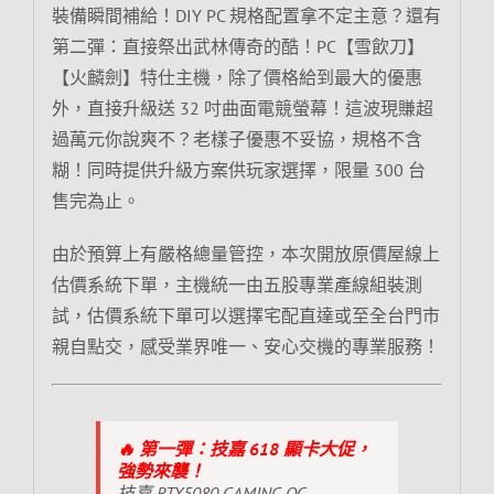
裝備瞬間補給！DIY PC 規格配置拿不定主意？還有
第二彈：直接祭出武林傳奇的酷！PC【雪飲刀】
【火麟劍】特仕主機，除了價格給到最大的優惠
外，直接升級送 32 吋曲面電競螢幕！這波現賺超
過萬元你說爽不？老樣子優惠不妥協，規格不含
糊！同時提供升級方案供玩家選擇，限量 300 台
售完為止。
由於預算上有嚴格總量管控，本次開放原價屋線上
估價系統下單，主機統一由五股專業產線組裝測
試，估價系統下單可以選擇宅配直達或至全台門市
親自點交，感受業界唯一、安心交機的專業服務！
🔥 第一彈：技嘉 618 顯卡大促，
強勢來襲！
技嘉 RTX5080 GAMING OC