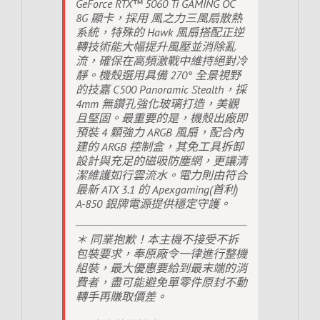
GeForce RTX™ 5060 Ti GAMING OC
8G 顯卡，採用 風之力三風扇散熱
系統，特殊的 Hawk 風扇搭配正逆
轉技術能大幅提升風壓並消除亂
流，確保在高頻激戰中維持絕對冷
靜。機殼選用具備 270° 全景視野
的技嘉 C500 Panoramic Stealth，採
4mm 無鑽孔強化玻璃打造，美觀
且堅固。最重要的是，機殼出廠即
預裝 4 顆強力 ARGB 風扇，配合內
建的 ARGB 控制盒，其免工具拆卸
設計與充足的磁吸防塵網，更讓清
潔維護如行雲流水。電力則由符合
最新 ATX 3.1 的 Apexgaming(首利)
A-850 銀牌電源提供穩定守護。
＊ 同業抱歉！本主機不接受不拆
包裝要求，奉原廠令一律進行整機
組裝，最大優惠要給到最末端的消
費者，盡可能避免單零件原封不動
轉手再賺取價差。