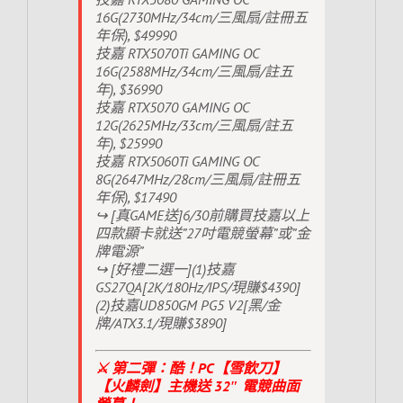
16G(2730MHz/34cm/三風扇/註冊五
年保), $49990
技嘉 RTX5070Ti GAMING OC
16G(2588MHz/34cm/三風扇/註五
年), $36990
技嘉 RTX5070 GAMING OC
12G(2625MHz/33cm/三風扇/註五
年), $25990
技嘉 RTX5060Ti GAMING OC
8G(2647MHz/28cm/三風扇/註冊五
年保), $17490
↪ [真GAME送]6/30前購買技嘉以上
四款顯卡就送”27吋電競螢幕”或”金
牌電源”
↪ [好禮二選一](1)技嘉
GS27QA[2K/180Hz/IPS/現賺$4390]
(2)技嘉UD850GM PG5 V2[黑/金
牌/ATX3.1/現賺$3890]
⚔️ 第二彈：酷！PC【雪飲刀】
【火麟劍】主機送 32″ 電競曲面