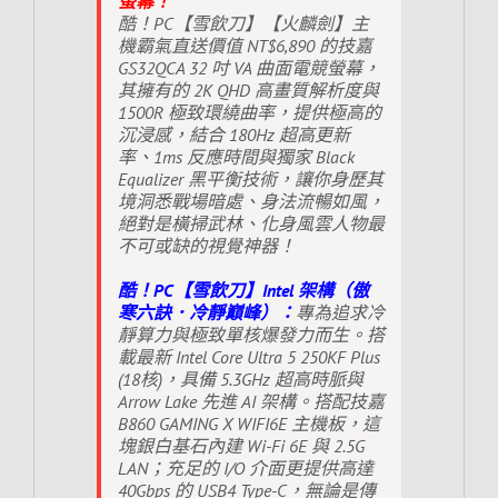
螢幕！
酷！PC【雪飲刀】【火麟劍】主
機霸氣直送價值 NT$6,890 的技嘉
GS32QCA 32 吋 VA 曲面電競螢幕，
其擁有的 2K QHD 高畫質解析度與
1500R 極致環繞曲率，提供極高的
沉浸感，結合 180Hz 超高更新
率、1ms 反應時間與獨家 Black
Equalizer 黑平衡技術，讓你身歷其
境洞悉戰場暗處、身法流暢如風，
絕對是橫掃武林、化身風雲人物最
不可或缺的視覺神器！
酷！PC【雪飲刀】Intel 架構（傲
寒六訣．冷靜巔峰）：
專為追求冷
靜算力與極致單核爆發力而生。搭
載最新 Intel Core Ultra 5 250KF Plus
(18核)，具備 5.3GHz 超高時脈與
Arrow Lake 先進 AI 架構。搭配技嘉
B860 GAMING X WIFI6E 主機板，這
塊銀白基石內建 Wi-Fi 6E 與 2.5G
LAN；充足的 I/O 介面更提供高達
40Gbps 的 USB4 Type-C，無論是傳