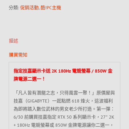
分類:
促銷活動
,
酷!PC主機
描述
購買需知
指定技嘉顯示卡送 2K 180Hz 電競螢幕 / 850W 金
牌電源二選一！
「凡人皆有潛龍之志，只待風雲一聚！」原價屋與
技嘉（GIGABYTE）一起點燃 618 烽火，這波福利
為即將踏入數位武林的男女老少所打造。第一彈：
6/30 前購買技嘉指定 RTX 50 系列顯示卡，27″ 2K
+ 180Hz 電競螢幕或 850W 金牌電源讓你二選一，