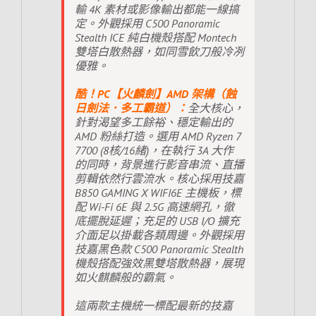
輸 4K 素材或影像輸出都能一線搞
定。外觀採用 C500 Panoramic
Stealth ICE 純白機殼搭配 Montech
雙塔白散熱器，如同雪飲刀般冷冽
優雅。
酷！PC【火麟劍】AMD 架構（蝕
日劍法．多工霸道）：
全大核心，
針對渴望多工餘裕、穩定輸出的
AMD 粉絲打造。選用 AMD Ryzen 7
7700 (8核/16緒)，在執行 3A 大作
的同時，背景進行影音串流、直播
剪輯依然行雲流水。核心採用技嘉
B850 GAMING X WIFI6E 主機板，標
配 Wi-Fi 6E 與 2.5G 高速網孔，徹
底擺脫延遲；充足的 USB I/O 擴充
介面足以掛載各類周邊。外觀採用
技嘉黑色款 C500 Panoramic Stealth
機殼搭配強效黑雙塔散熱器，展現
如火麒麟般的霸氣。
這兩款主機統一標配最新的技嘉