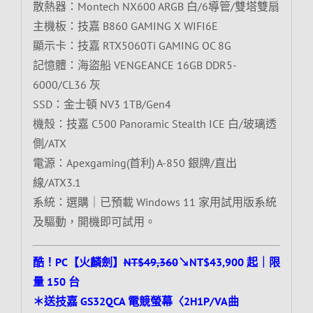
散熱器：Montech NX600 ARGB 白/6導管/雙塔雙扇
主機板：技嘉 B860 GAMING X WIFI6E
顯示卡：技嘉 RTX5060Ti GAMING OC 8G
記憶體：海盜船 VENGEANCE 16GB DDR5-
6000/CL36 灰
SSD：金士頓 NV3 1TB/Gen4
機殼：技嘉 C500 Panoramic Stealth ICE 白/玻璃透
側/ATX
電源：Apexgaming(首利) A-850 銀牌/直出
線/ATX3.1
系統：選購｜已預載 Windows 11 家用試用版系統
及驅動，開機即可試用。
酷！PC【火麟劍】
NT$49,360
↘NT$43,900 起｜限
量 150 台
＊送技嘉 GS32QCA 電競螢幕〈2H1P/VA曲