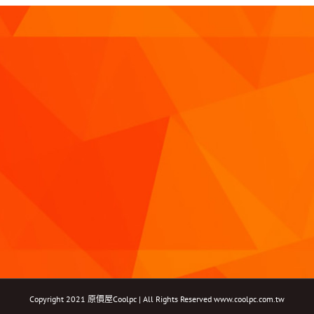
Copyright 2021 原價屋Coolpc | All Rights Reserved
www.coolpc.com.tw