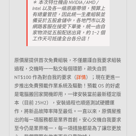
＊ 本次特仕機由 NVIDIA / AMD /
Intel 以及各一級原廠帶領，預算上
有總量管控，因此統一生產組裝並
備妥於五股倉儲中，各地門市以及
網路客服在接受下單後，統一由自
家物流從五股配送出貨，約 1~2 個
工作天可抵達全台各分店！
原價屋提供首次免費組裝，不僅嚴謹自我要求組裝
過程，交機時一一點交每個環節，疏失自罰
NT$100 作為對自我的要求（
詳情
）；現在更進一
步推出免費預載作業系統及驅動！預載 OS 的好處
是電腦搬回家開機即用，一律安裝當前最新穩定版
本（目前 25H2），安裝過程也順道測試硬體運
作，將新品故障率降至最低。一直以來，原價屋推
出的每一項服務都是業界首創，安心交機自我要求
至今仍是業界唯一，每一項措施都是為了讓您更放