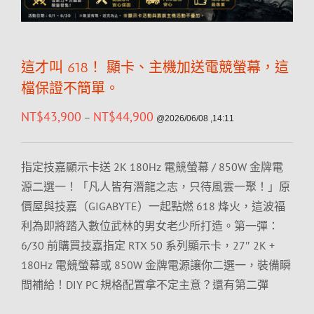
這才叫 618！ 顯卡、主機加送電競螢幕，這
檔保證不簡單。
NT$
43,900
NT$
44,900
–
@2026/06/08 ,14:11
指定技嘉顯示卡送 2K 180Hz 電競螢幕 / 850W 金牌電
源二選一！「凡人皆有潛龍之志，只待風雲一聚！」原
價屋與技嘉（GIGABYTE）一起點燃 618 烽火，這波福
利為即將踏入數位武林的男女老少所打造。第一彈：
6/30 前購買技嘉指定 RTX 50 系列顯示卡，27″ 2K +
180Hz 電競螢幕或 850W 金牌電源讓你二選一，裝備瞬
間補給！DIY PC 規格配置拿不定主意？還有第二彈