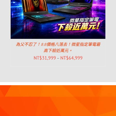
為父不忍了！8.8價格八落去！微星指定筆電最
高下殺近萬元。
NT$
31,999
NT$
64,999
–