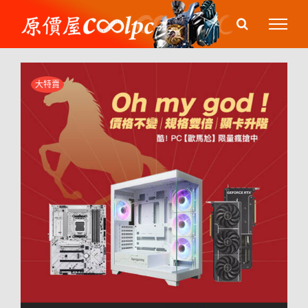
Skip
to
content
大特賣