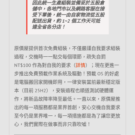
因此統一生產組裝並備妥於五股倉
儲中，各地門市以及網路客服在接
受下單後，統一由自家物流從五股
配送出貨，約 1~2 個工作天可抵
達全省各分店！
原價屋提供首次免費組裝，不僅嚴謹自我要求組裝
過程，交機時一一點交每個環節，疏失自罰
NT$100 作為對自我的要求（
詳情
）；現在更進一
步推出免費預載作業系統及驅動！預載 OS 的好處
是電腦搬回家開機即用，一律安裝當前最新穩定版
本（目前 25H2），安裝過程也順道測試硬體運
作，將新品故障率降至最低。一直以來，原價屋推
出的每一項服務都是業界首創，安心交機自我要求
至今仍是業界唯一，每一項措施都是為了讓您更放
心，我們實際在做事而非只靠吹噓！