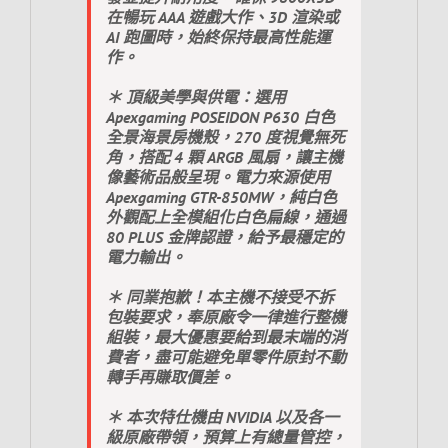
在暢玩 AAA 遊戲大作、3D 渲染或
AI 跑圖時，始終保持最高性能運
作。
＊ 頂級美學與供電：選用
Apexgaming POSEIDON P630 白色
全景海景房機殼，270 度視覺無死
角，搭配 4 顆 ARGB 風扇，讓主機
像藝術品般呈現。電力來源使用
Apexgaming GTR-850MW，純白色
外觀配上全模組化白色扁線，通過
80 PLUS 金牌認證，給予最穩定的
電力輸出。
＊ 同業抱歉！本主機不接受不拆
包裝要求，奉原廠令一律進行整機
組裝，最大優惠要給到最末端的消
費者，盡可能避免單零件原封不動
轉手再賺取價差。
＊ 本次特仕機由 NVIDIA 以及各一
級原廠帶領，預算上有總量管控，