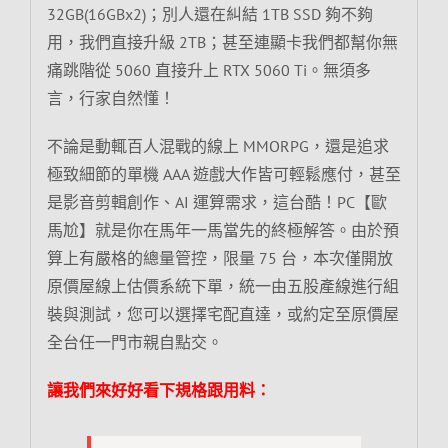
32GB(16GBx2)；別人還在糾結 1TB SSD 夠不夠
用，我們直接升級 2TB；甚至連顯卡我們都幫你無
痛跳階從 5060 直接升上 RTX 5060 Ti。無須多
言，行家自然懂！
不論是動輒百人混戰的線上 MMORPG，還是追求
極致細節的單機 AAA 遊戲大作皆可輕鬆應付，甚至
是影音剪輯創作、AI 運算需求，這台酷！PC【歐
馬尬】就是你在馬年一馬當先的終極解答。由於預
算上有嚴格的總量管控，限量 75 台，本次僅開放
原價屋線上估價系統下單，統一由五股產線進行組
裝與測試，您可以選擇宅配直達，或約定至原價屋
全台任一門市親自點交。
讓我們來好好看下規格跟用料：