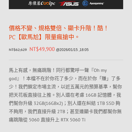
價格不變、規格雙倍、顯卡升階！酷！
PC【歐馬尬】限量瘋搶中。
NT$
49,900
NT$
62,629
@2026/01/15 ,18:05
馬上有感，無痛跳階！同行都驚呼一聲『Oh my
god』！本檔不在於你花了多少，而在於你「賺」了多
少！我們鎖定市場主流，以近五萬元的預算基準，幫你
把天花板直接往上推。別人還在考慮 16GB 記憶體，我
們幫你升級 32GB(16GBx2)；別人還在糾結 1TB SSD 夠
不夠用，我們直接升級 2TB；甚至連顯卡我們都幫你無
痛跳階從 5060 直接升上 RTX 5060 Ti