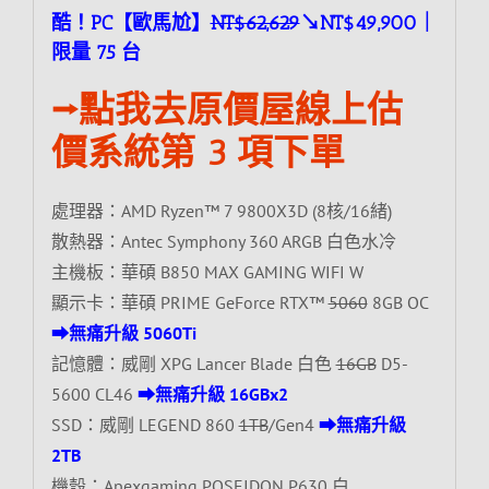
酷！PC【歐馬尬】
NT$62,629
↘NT$49,900｜
限量 75 台
⭢點我去原價屋線上估
價系統第 3 項下單
處理器：AMD Ryzen™ 7 9800X3D (8核/16緒)
散熱器：Antec Symphony 360 ARGB 白色水冷
主機板：華碩 B850 MAX GAMING WIFI W
顯示卡：華碩 PRIME GeForce RTX™
5060
8GB OC
⮕無痛升級 5060Ti
記憶體：威剛 XPG Lancer Blade 白色
16GB
D5-
5600 CL46
⮕無痛升級 16GBx2
SSD：威剛 LEGEND 860
1TB
/Gen4
⮕無痛升級
2TB
機殼：Apexgaming POSEIDON P630 白