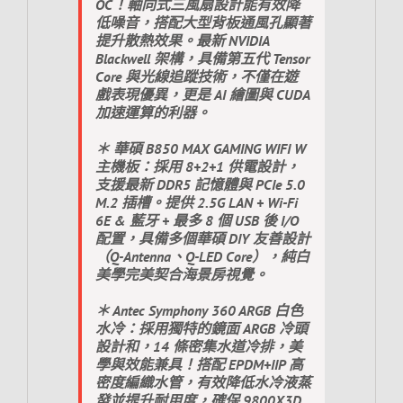
OC！軸向式三風扇設計能有效降
低噪音，搭配大型背板通風孔顯著
提升散熱效果。最新 NVIDIA
Blackwell 架構，具備第五代 Tensor
Core 與光線追蹤技術，不僅在遊
戲表現優異，更是 AI 繪圖與 CUDA
加速運算的利器。
＊ 華碩 B850 MAX GAMING WIFI W
主機板：採用 8+2+1 供電設計，
支援最新 DDR5 記憶體與 PCIe 5.0
M.2 插槽。提供 2.5G LAN + Wi-Fi
6E & 藍牙 + 最多 8 個 USB 後 I/O
配置，具備多個華碩 DIY 友善設計
（Q-Antenna、Q-LED Core），純白
美學完美契合海景房視覺。
＊ Antec Symphony 360 ARGB 白色
水冷：採用獨特的鏡面 ARGB 冷頭
設計和，14 條密集水道冷排，美
學與效能兼具！搭配 EPDM+IIP 高
密度編織水管，有效降低水冷液蒸
發並提升耐用度，確保 9800X3D