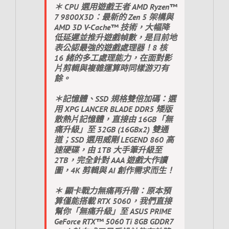
＊ CPU 選用遊戲王者 AMD Ryzen™
7 9800X3D：最新的 Zen 5 架構與
AMD 3D V-Cache™ 技術，大幅降
低延遲並推升遊戲幀數，是目前地
表公認最強的遊戲處理器！8 核
16 緒的多工處理能力，在面對影
片剪輯與複雜運算時同樣游刃有
餘。
＊記憶體、SSD 規格雙倍加碼：選
用 XPG LANCER BLADE DDR5 矮版
散熱片記憶體，直接由 16GB「無
痛升級」至 32GB (16GBx2) 雙通
道；SSD 選用威剛 LEGEND 860 高
速硬碟，由 1TB 大手筆升級至
2TB，完全針對 AAA 遊戲大作讀
圖，4K 剪輯與 AI 創作需求而生！
＊ 顯卡戰力無痛再升階：原本預
算僅能搭載 RTX 5060，我們直接
幫你「無痛升級」至 ASUS PRIME
GeForce RTX™ 5060 Ti 8GB GDDR7