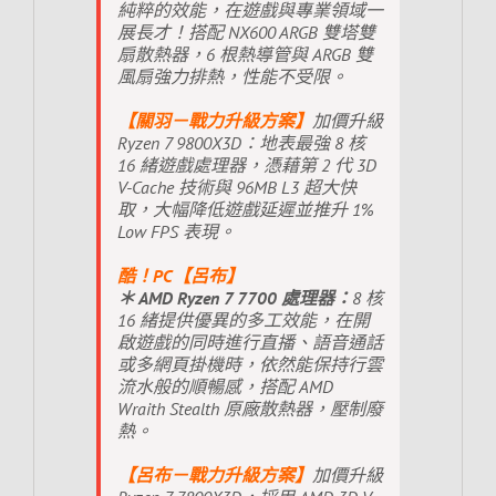
純粹的效能，在遊戲與專業領域一
展長才！搭配 NX600 ARGB 雙塔雙
扇散熱器，6 根熱導管與 ARGB 雙
風扇強力排熱，性能不受限。
【關羽－戰力升級方案】
加價升級
Ryzen 7 9800X3D：地表最強 8 核
16 緒遊戲處理器，憑藉第 2 代 3D
V-Cache 技術與 96MB L3 超大快
取，大幅降低遊戲延遲並推升 1%
Low FPS 表現。
酷！PC【呂布】
＊ AMD Ryzen 7 7700 處理器：
8 核
16 緒提供優異的多工效能，在開
啟遊戲的同時進行直播、語音通話
或多網頁掛機時，依然能保持行雲
流水般的順暢感，搭配 AMD
Wraith Stealth 原廠散熱器，壓制廢
熱。
【呂布－戰力升級方案】
加價升級