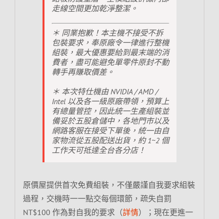
走線空間更加乾淨整潔。
＊ 同業抱歉！本主機不接受不拆
包裝要求，奉原廠令一律進行整機
組裝，最大優惠要給到最末端的消
費者，盡可能避免單零件原封不動
轉手再賺取價差。
＊ 本次特仕機由 NVIDIA / AMD /
Intel 以及各一級原廠帶領，預算上
有總量管控，因此統一生產組裝並
備妥於五股倉儲中，各地門市以及
網路客服在接受下單後，統一由自
家物流從五股配送出貨，約 1~2 個
工作天可抵達全台各分店！
原價屋提供首次免費組裝，不僅嚴謹自我要求組裝
過程，交機時一一點交每個環節，疏失自罰
NT$100 作為對自我的要求（
詳情
）；現在更進一