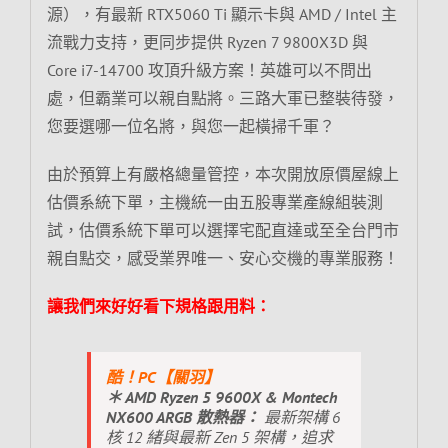
源），有最新 RTX5060 Ti 顯示卡與 AMD / Intel 主
流戰力支持，更同步提供 Ryzen 7 9800X3D 與
Core i7-14700 攻頂升級方案！英雄可以不問出
處，但霸業可以親自點將。三路大軍已整裝待發，
您要選哪一位名將，與您一起橫掃千軍？
由於預算上有嚴格總量管控，本次開放原價屋線上
估價系統下單，主機統一由五股專業產線組裝測
試，估價系統下單可以選擇宅配直達或至全台門市
親自點交，感受業界唯一、安心交機的專業服務！
讓我們來好好看下規格跟用料：
酷！PC【關羽】
＊ AMD Ryzen 5 9600X & Montech
NX600 ARGB 散熱器：
最新架構 6
核 12 緒與最新 Zen 5 架構，追求