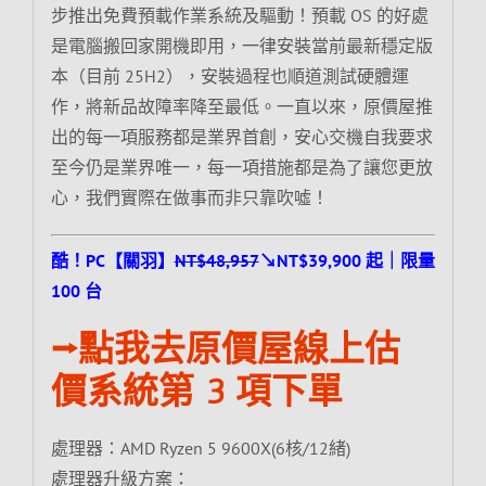
步推出免費預載作業系統及驅動！預載 OS 的好處
是電腦搬回家開機即用，一律安裝當前最新穩定版
本（目前 25H2），安裝過程也順道測試硬體運
作，將新品故障率降至最低。一直以來，原價屋推
出的每一項服務都是業界首創，安心交機自我要求
至今仍是業界唯一，每一項措施都是為了讓您更放
心，我們實際在做事而非只靠吹噓！
酷！PC【關羽】
NT$48,957
↘NT$39,900 起｜限量
100 台
⭢點我去原價屋線上估
價系統第 3 項下單
處理器：AMD Ryzen 5 9600X(6核/12緒)
處理器升級方案：