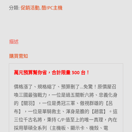
分類:
促銷活動
,
酷!PC主機
描述
購買需知
萬元預算幫你省，合計限量 300 台！
價格漲了、規格縮了、預算刪了…免驚！原價屋召
喚三國最強戰力，一位是過五關斬六將、忠義化身
的【關羽】，一位是勇冠三軍、傲視群雄的【呂
布】，一位是單騎救主、渾身是膽的【趙雲】。這
三位千古名將，秉持 C/P 值至上的唯一真理，內在
採用華碩全系列（主機板、顯示卡、機殼、電