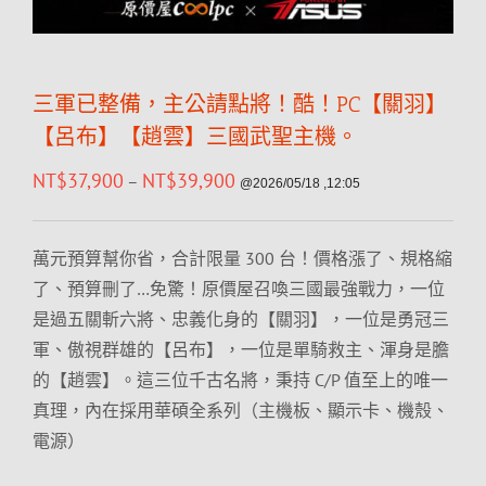
三軍已整備，主公請點將！酷！PC【關羽】
【呂布】【趙雲】三國武聖主機。
NT$
37,900
NT$
39,900
–
@2026/05/18 ,12:05
萬元預算幫你省，合計限量 300 台！價格漲了、規格縮
了、預算刪了…免驚！原價屋召喚三國最強戰力，一位
是過五關斬六將、忠義化身的【關羽】，一位是勇冠三
軍、傲視群雄的【呂布】，一位是單騎救主、渾身是膽
的【趙雲】。這三位千古名將，秉持 C/P 值至上的唯一
真理，內在採用華碩全系列（主機板、顯示卡、機殼、
電源）