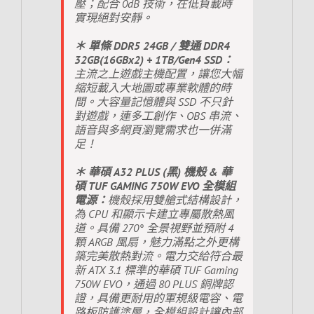
壓；配合 0dB 技術，在低負載時
實現絕對安靜。
＊ 單條 DDR5 24GB / 雙通 DDR4
32GB(16GBx2) + 1TB/Gen4 SSD：
主流之上遊戲主機配置，讓您大幅
縮短載入大地圖或專業軟體的時
間。大容量記憶體與 SSD 不只針
對遊戲，連多工創作、OBS 串流、
語音與多網頁瀏覽需求也一併滿
足！
＊ 華碩 A32 PLUS (黑) 機殼 & 華
碩 TUF GAMING 750W EVO 全模組
電源：
機殼採用雙艙式結構設計，
為 CPU 和顯示卡建立專屬散熱風
道。具備 270° 全景視野並預附 4
顆 ARGB 風扇，魅力滿點之外更構
築完美散熱對流。電力交給符合最
新 ATX 3.1 標準的華碩 TUF Gaming
750W EVO，通過 80 PLUS 銅牌認
證，具備更耐用的軍規級電容、電
路板防護塗層，全模組設計讓內部