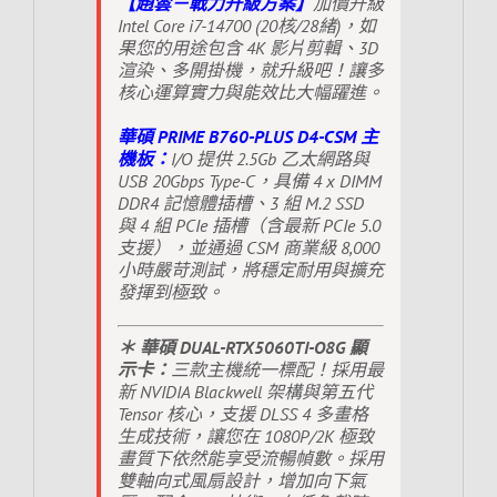
【趙雲－戰力升級方案】
加價升級
Intel Core i7-14700 (20核/28緒)，如
果您的用途包含 4K 影片剪輯、3D
渲染、多開掛機，就升級吧！讓多
核心運算實力與能效比大幅躍進。
華碩 PRIME B760-PLUS D4-CSM 主
機板：
I/O 提供 2.5Gb 乙太網路與
USB 20Gbps Type-C，具備 4 x DIMM
DDR4 記憶體插槽、3 組 M.2 SSD
與 4 組 PCIe 插槽（含最新 PCIe 5.0
支援），並通過 CSM 商業級 8,000
小時嚴苛測試，將穩定耐用與擴充
發揮到極致。
＊ 華碩 DUAL-RTX5060TI-O8G 顯
示卡：
三款主機統一標配！採用最
新 NVIDIA Blackwell 架構與第五代
Tensor 核心，支援 DLSS 4 多畫格
生成技術，讓您在 1080P/2K 極致
畫質下依然能享受流暢幀數。採用
雙軸向式風扇設計，增加向下氣