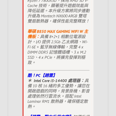
Ryzen 7 7800X3D，採用 AMD 3D V-
Cache 技術，顯著提升遊戲效能與
降低延遲。本升級方案將同步連動
升級為 Montech NX600 ARGB 雙塔
雙扇散熱器，確保性能完整釋放！
華碩 B850 MAX GAMING WIFI W 主
機板：
具備 8+2+1 相數位電源設
計，I/O 提供 2.5Gb 乙太網路、Wi-
Fi 6E + 藍牙無線傳輸，完整 4 x
DIMM DDR5 記憶體插槽、3 x M.2
SSD、4 x PCIe，將擴充發揮到極
致。
酷！PC【趙雲】
＊ Intel Core i5-14400 處理器：
具
備 10 核 16 緒的多工優勢，讓您在
開啟遊戲的同時，背景掛機、影音
處理依然行雲流水。搭配 Intel
Laminar RM1 散熱器，確保穩定散
熱。