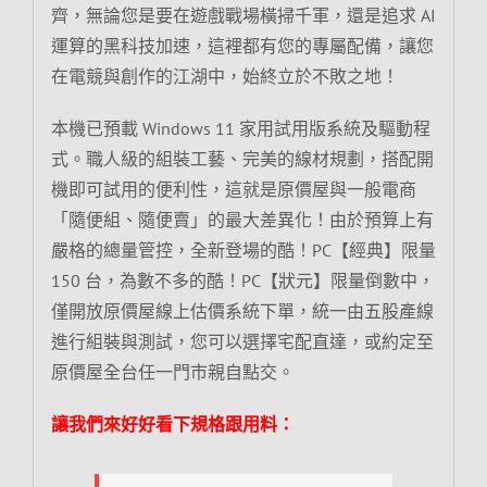
齊，無論您是要在遊戲戰場橫掃千軍，還是追求 AI
運算的黑科技加速，這裡都有您的專屬配備，讓您
在電競與創作的江湖中，始終立於不敗之地！
本機已預載 Windows 11 家用試用版系統及驅動程
式。職人級的組裝工藝、完美的線材規劃，搭配開
機即可試用的便利性，這就是原價屋與一般電商
「隨便組、隨便賣」的最大差異化！由於預算上有
嚴格的總量管控，全新登場的酷！PC【經典】限量
150 台，為數不多的酷！PC【狀元】限量倒數中，
僅開放原價屋線上估價系統下單，統一由五股產線
進行組裝與測試，您可以選擇宅配直達，或約定至
原價屋全台任一門市親自點交。
讓我們來好好看下規格跟用料：