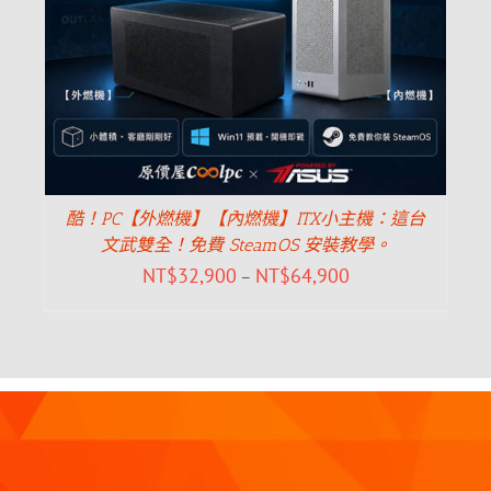
酷！PC【外燃機】【內燃機】ITX小主機：這台
文武雙全！免費 SteamOS 安裝教學。
NT$
32,900
NT$
64,900
–