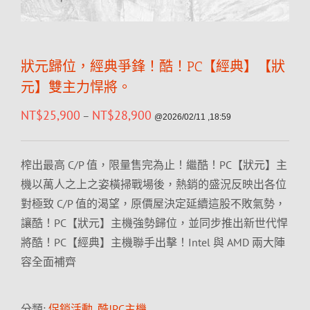
狀元歸位，經典爭鋒！酷！PC【經典】【狀
元】雙主力悍將。
NT$
25,900
NT$
28,900
–
@2026/02/11 ,18:59
榨出最高 C/P 值，限量售完為止！繼酷！PC【狀元】主
機以萬人之上之姿橫掃戰場後，熱銷的盛況反映出各位
對極致 C/P 值的渴望，原價屋決定延續這股不敗氣勢，
讓酷！PC【狀元】主機強勢歸位，並同步推出新世代悍
將酷！PC【經典】主機聯手出擊！Intel 與 AMD 兩大陣
容全面補齊
分類:
促銷活動
,
酷!PC主機