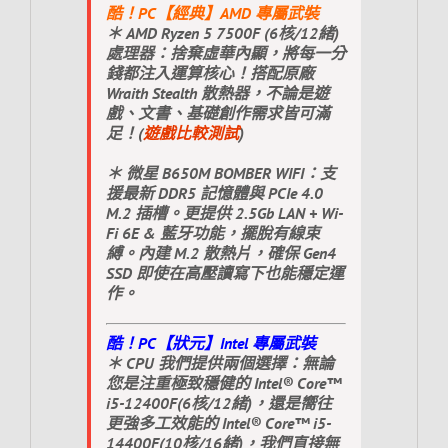
酷！PC【經典】AMD 專屬武裝
＊ AMD Ryzen 5 7500F (6核/12緒)
處理器：捨棄虛華內顯，將每一分
錢都注入運算核心！搭配原廠
Wraith Stealth 散熱器，不論是遊
戲、文書、基礎創作需求皆可滿
足！(
遊戲比較測試
)
＊ 微星 B650M BOMBER WIFI：支
援最新 DDR5 記憶體與 PCIe 4.0
M.2 插槽。更提供 2.5Gb LAN + Wi-
Fi 6E & 藍牙功能，擺脫有線束
縛。內建 M.2 散熱片，確保 Gen4
SSD 即使在高壓讀寫下也能穩定運
作。
酷！PC【狀元】Intel 專屬武裝
＊ CPU 我們提供兩個選擇：無論
您是注重極致穩健的 Intel® Core™
i5-12400F(6核/12緒)，還是嚮往
更強多工效能的 Intel® Core™ i5-
14400F(10核/16緒)，我們直接無