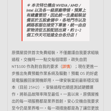
＊ 本次特仕機由 NVIDIA / AMD /
Intel 以及各一級原廠帶領，預算上
有總量管控，因此統一生產組裝並
備妥於五股倉儲中，各地門市以及
網路客服在接受下單後，統一由自
家物流從五股配送出貨，約 1~2
個工作天可抵達全台各分店！
原價屋提供首次免費組裝，不僅嚴謹自我要求組裝
過程，交機時一一點交每個環節，疏失自罰
NT$100 作為對自我的要求（
詳情
）；現在更進一
步推出免費預載作業系統及驅動！預載 OS 的好處
是電腦搬回家開機即用，一律安裝當前最新穩定版
本（目前 25H2），安裝過程也順道測試硬體運
作，將新品故障率降至最低。一直以來，原價屋推
出的每一項服務都是業界首創，安心交機自我要求
至今仍是業界唯一，每一項措施都是為了讓您更放