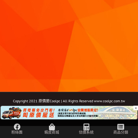
Copyright 2021 原價屋Coolpc | All Rights Reserved
www.coolpc.com.tw
×
Facebook
Instagram
YouTube
Twitter
Email: