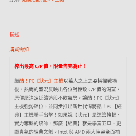
描述
購買需知
榨出最高 C/P 值，限量售完為止！
繼
酷！PC【狀元】主機
以萬人之上之姿橫掃戰場
後，熱銷的盛況反映出各位對極致 C/P 值的渴望，
原價屋決定延續這股不敗氣勢，讓酷！PC【狀元】
主機強勢歸位，並同步推出新世代悍將酷！PC【經
典】主機聯手出擊！如果說【狀元】是運籌帷幄、
實力奪魁的統帥，那麼【經典】就是學富五車、更
顯貴氣的經典文魁。Intel 與 AMD 兩大陣容全面補