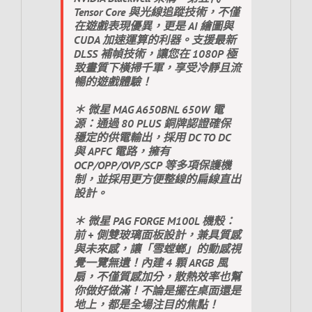
Tensor Core 與光線追蹤技術，不僅
在遊戲表現優異，更是 AI 繪圖與
CUDA 加速運算的利器。支援最新
DLSS 補幀技術，讓您在 1080P 極
致畫質下橫掃千軍，享受冷靜且流
暢的遊戲體驗！
＊ 微星 MAG A650BNL 650W 電
源：通過 80 PLUS 銅牌認證確保
穩定的供電輸出，採用 DC TO DC
與 APFC 電路，擁有
OCP/OPP/OVP/SCP 等多項保護機
制，並採用更方便整線的扁線直出
設計。
＊ 微星 PAG FORGE M100L 機殼：
前 + 側雙玻璃面板設計，兼具質感
與未來感，讓「雪螳螂」的動感視
覺一覽無遺！內建 4 顆 ARGB 風
扇，不僅質感加分，散熱效率也幫
你做好做滿！不論是擺在桌面還是
地上，都是全場注目的焦點！