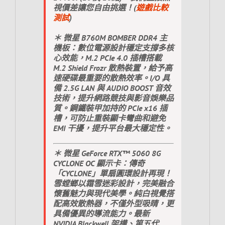
視價差讓您自由挑選！(
遊戲比較
測試
)
＊ 微星 B760M BOMBER DDR4 主
機板：數位電源設計穩定支撐多核
心效能，M.2 PCIe 4.0 插槽搭載
M.2 Shield Frozr 散熱裝置，給予高
速硬碟最重要的散熱效率。I/O 具
備 2.5G LAN 與 AUDIO BOOST 音效
技術，提升網路競技與影音娛樂品
質。鋼鐵裝甲加持的 PCIe x16 插
槽，可防止重裝顯卡彎曲和避免
EMI 干擾，提升平台最大穩定性。
＊ 微星 GeForce RTX™ 5060 8G
CYCLONE OC 顯示卡：傳奇
「CYCLONE」單扇圓環設計再現！
雪螳螂以霜雪迷彩設計，完美融合
懷舊魅力與現代美學。純白視覺搭
配高效散熱器，不僅外型吸睛，更
具備優異的導流能力。最新
NVIDIA Blackwell 架構、第五代