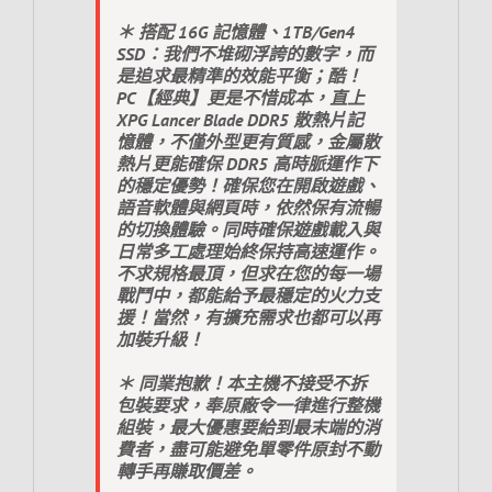
＊ 搭配 16G 記憶體、1TB/Gen4
SSD：我們不堆砌浮誇的數字，而
是追求最精準的效能平衡；酷！
PC【經典】更是不惜成本，直上
XPG Lancer Blade DDR5 散熱片記
憶體，不僅外型更有質感，金屬散
熱片更能確保 DDR5 高時脈運作下
的穩定優勢！確保您在開啟遊戲、
語音軟體與網頁時，依然保有流暢
的切換體驗。同時確保遊戲載入與
日常多工處理始終保持高速運作。
不求規格最頂，但求在您的每一場
戰鬥中，都能給予最穩定的火力支
援！當然，有擴充需求也都可以再
加裝升級！
＊ 同業抱歉！本主機不接受不拆
包裝要求，奉原廠令一律進行整機
組裝，最大優惠要給到最末端的消
費者，盡可能避免單零件原封不動
轉手再賺取價差。