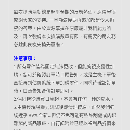
每次搶購活動總是超乎預期的反應熱烈，原價屋很
感謝大家的支持.. 一旦額滿後要再追加都是令人扼
腕的答案，由於資源掌握在原廠端非我們能力所
及，再次強調本次搶購數量有限，有需要的朋友務
必趁此良機先搶先贏啦。
注意事項︰
1.所有零件皆為固定無法更改，但能夠視支援性加
購，您可於確認訂單時口頭告知，或是主機下單後
直接再到估價系統下單加購零件，同樣待確認訂單
時，口頭告知合併訂單即可。
2.保固皆從購買日算起，不會有任何一秒的縮水。
3.主機經現場壓力測試後即清理復原，雖然我們強
調近乎 99% 全新…但仍不免可能有些許刮傷或肉眼
難辨的新品瑕疵，自行認賠並已經以福利品折價來