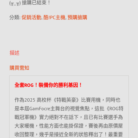
(╥_╥) 搶購已結束！
分類:
促銷活動
,
酷!PC主機
,
預購搶購
描述
購買需知
全套ROG！裝備你的勝利基因！
作為2025 高校杯《特戰英豪》比賽用機，同時也
是本屆GamFocre主舞台的視覺焦點，這批《ROG特
戰冠軍機》實力絕對不在話下，且已有比賽選手為
大家暖機，性能方面也能掛保證，賽後再由原價屋
收回整理，幾乎是接近全新的狀態釋出了！最重要