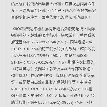
的是現在我們給出展後大福利，直接優惠兩萬六千
多，不過數量有限就14台而已，所以有興趣的玩家
真的要把握機會，畢竟售完也沒辦法再追加囉。
《ROG特戰冠軍機》擁有最適合遊戲的配備，助你
邁向神話、輻能的頂尖行列，搭載當代最熱門遊戲
處理器AMD R7 9800X3D(8C/16T)，同時透過ROG
STRIX LC III 360飛龍三代水冷強力散熱，確保效能
可以完美且穩定地釋放。顯示卡更是配備ROG-
STRIX-RTX5070-O12G-GAMING，別說這次比賽的
《特戰英豪》沒問題，就算是AAA大作都輕鬆跑，
還有DLSS 4技術提升FPS、降低延遲並改善圖像品
質，或是藉由高效能推動AI運算創作等。主機板
ROG STRIX X870E-E GAMING WIFI提供18+2+2相
強力供電，支援PCIe 5.0、AI超頻、AI散熱II、AI網
路等技術，還有USB4 Type-C(40Gbps)、Wi-Fi 7無