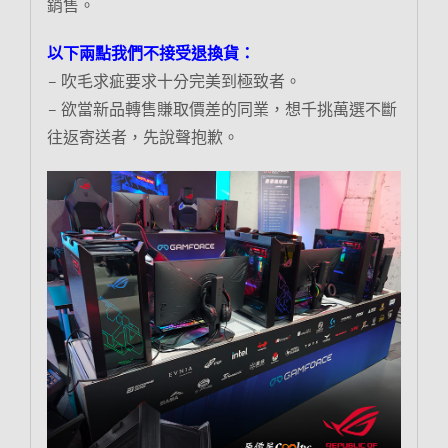
銷售。
以下兩點我們不接受退換貨：
– 吹毛求疵要求十分完美到極致者。
– 欲當新品轉售賺取價差的同業，想千挑萬選不斷
往返寄送者，先說聲抱歉。