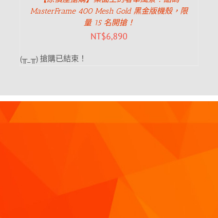
MasterFrame 400 Mesh Gold 黑金版機殼，限
量 15 名開搶！
NT$
6,890
(╥_╥) 搶購已結束！