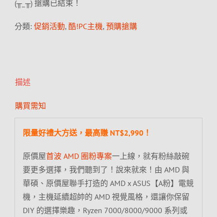
(╥_╥) 搶購已結束！
分類:
促銷活動
,
酷!PC主機
,
預購搶購
描述
購買需知
限量好禮大方送，最高賺 NT$2,990！
原價屋
首波 AMD 圈粉專案
一上線，就有粉絲敲碗
要更多選擇，我們聽到了！說來就來！由 AMD 與
華碩、原價屋聯手打造的 AMD x ASUS【A粉】電競
機，主機延續超帥的 AMD 視覺風格，還讓你保留
DIY 的選擇樂趣，Ryzen 7000/8000/9000 系列或