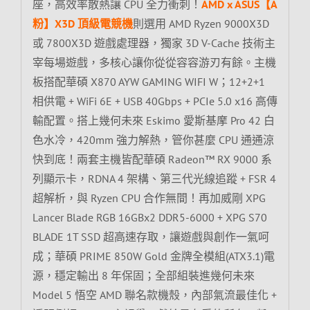
座，高效率散熱讓 CPU 全力衝刺！
AMD x ASUS【A
粉】X3D 頂級電競機
則選用 AMD Ryzen 9000X3D
或 7800X3D 遊戲處理器，獨家 3D V-Cache 技術主
宰每場遊戲，多核心讓你從從容容游刃有餘。主機
板搭配華碩 X870 AYW GAMING WIFI W；12+2+1
相供電 + WiFi 6E + USB 40Gbps + PCIe 5.0 x16 高傳
輸配置。搭上幾何未來 Eskimo 愛斯基摩 Pro 42 白
色水冷，420mm 強力解熱，管你甚麼 CPU 通通涼
快到底！兩套主機皆配華碩 Radeon™ RX 9000 系
列顯示卡，RDNA 4 架構、第三代光線追蹤 + FSR 4
超解析，與 Ryzen CPU 合作無間！再加威剛 XPG
Lancer Blade RGB 16GBx2 DDR5-6000 + XPG S70
BLADE 1T SSD 超高速存取，讓遊戲與創作一氣呵
成；華碩 PRIME 850W Gold 金牌全模組(ATX3.1)電
源，穩定輸出 8 年保固；全部組裝進幾何未來
Model 5 悟空 AMD 聯名款機殼，內部氣流最佳化 +