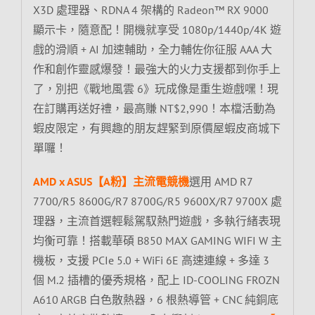
X3D 處理器、RDNA 4 架構的 Radeon™ RX 9000
顯示卡，隨意配！開機就享受 1080p/1440p/4K 遊
戲的滑順 + AI 加速輔助，全力輔佐你征服 AAA 大
作和創作靈感爆發！最強大的火力支援都到你手上
了，別把《戰地風雲 6》玩成像是重生遊戲嘿！現
在訂購再送好禮，最高賺 NT$2,990！本檔活動為
蝦皮限定，有興趣的朋友趕緊到原價屋蝦皮商城下
單囉！
AMD x ASUS【A粉】主流電競機
選用 AMD R7
7700/R5 8600G/R7 8700G/R5 9600X/R7 9700X 處
理器，主流首選輕鬆駕馭熱門遊戲，多執行緒表現
均衡可靠！搭載華碩 B850 MAX GAMING WIFI W 主
機板，支援 PCIe 5.0 + WiFi 6E 高速連線 + 多達 3
個 M.2 插槽的優秀規格，配上 ID-COOLING FROZN
A610 ARGB 白色散熱器，6 根熱導管 + CNC 純銅底