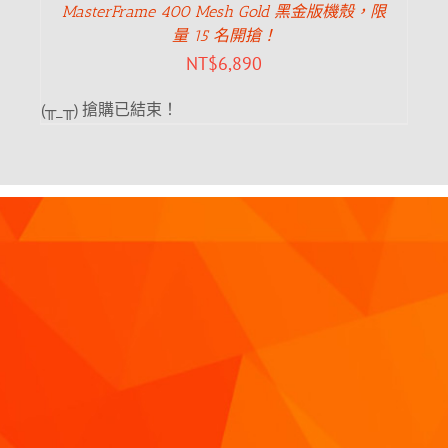
MasterFrame 400 Mesh Gold 黑金版機殼，限
量 15 名開搶！
NT$
6,890
(╥_╥) 搶購已結束！