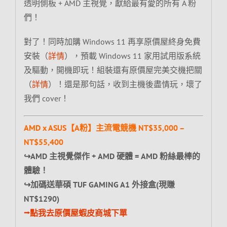
透明側板 + AMD 主視覺，獻給最有愛的所有 A 粉
們！
對了！同時加購 Windows 11 再享原價屋終身免費
安裝（
詳情
），預載 Windows 11 家用試用版系統
及驅動，開機即玩！組裝還有原價屋完美交機把關
（
詳情
）！還是那句話，收到主機後盡情玩，壞了
我們 cover！
AMD x ASUS【A粉】主流電競機 NT$35,000 –
NT$55,400
↪AMD 主視覺傑作 + AMD 硬體 = AMD 粉絲最棒的
體驗！
↪加碼送華碩 TUF GAMING A1 外接盒(現賺
NT$1290)
⭢點我去原價屋蝦皮商城下單