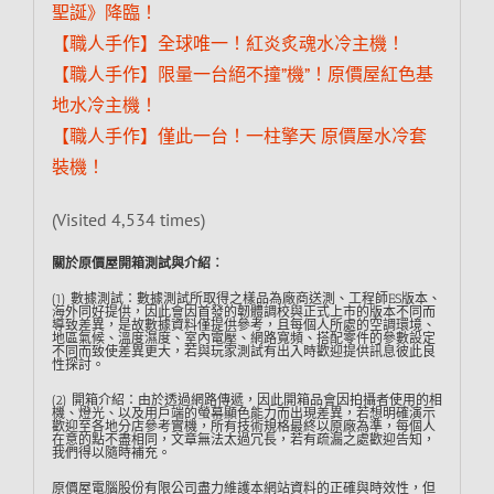
聖誕》降臨！
【職人手作】全球唯一！紅炎炙魂水冷主機！
【職人手作】限量一台絕不撞”機”！原價屋紅色基
地水冷主機！
【職人手作】僅此一台！一柱擎天 原價屋水冷套
裝機！
(Visited 4,534 times)
關於原價屋開箱測試與介紹︰
(1) 數據測試：數據測試所取得之樣品為廠商送測、工程師ES版本、
海外同好提供，因此會因首發的韌體調校與正式上市的版本不同而
導致差異，是故數據資料僅提供參考，且每個人所處的空調環境、
地區氣候、溫度濕度、室內電壓、網路寬頻、搭配零件的參數設定
不同而致使差異更大，若與玩家測試有出入時歡迎提供訊息彼此良
性探討。
(2) 開箱介紹：由於透過網路傳遞，因此開箱品會因拍攝者使用的相
機、燈光、以及用戶端的螢幕顯色能力而出現差異，若想明確演示
歡迎至各地分店參考實機，所有技術規格最終以原廠為準，每個人
在意的點不盡相同，文章無法太過冗長，若有疏漏之處歡迎告知，
我們得以隨時補充。
原價屋電腦股份有限公司盡力維護本網站資料的正確與時效性，但