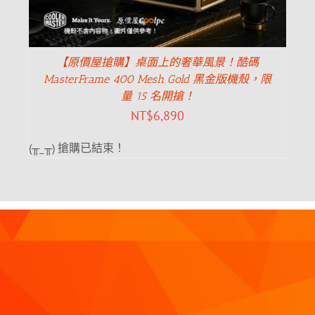
【原價屋搶購】桌面上的奢華風景！酷碼
MasterFrame 400 Mesh Gold 黑金版機殼，限
量 15 名開搶！
NT$
6,890
(╥_╥) 搶購已結束！