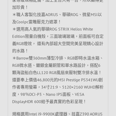
加珍貴！
＊職人客製化技嘉AORUS、華碩ROG、微星MSI以
及Coolpc雷雕壓克力遮罩！
＊選用高人氣的華碩ROG STRIX Helios White
Edition限量白機殼，三面玻璃玻璃，前面板可自定
義RGB燈效， 還有內部超大空間完美呈現精心設計
的水路！
＊Barrow雙360mm薄型冷排、RGB即時水溫水箱、
RGB微水道、鍍銀金屬銅管和單水路設計，搭配6
顆海盜船白色LL120 RGB風扇來壓制雙冷排水溫！
還要奉上價值46,800元的MSI Prestige PS341WU創
作者專用螢幕，34寸21:9、5120×2160 WUHD解析
度，98％DCI-P3、Nano IPS面板、VESA
DisplayHDR 600給予最真實的色彩呈現！
規格選用Intel i9-9900K處理器、技嘉Z390 AORUS