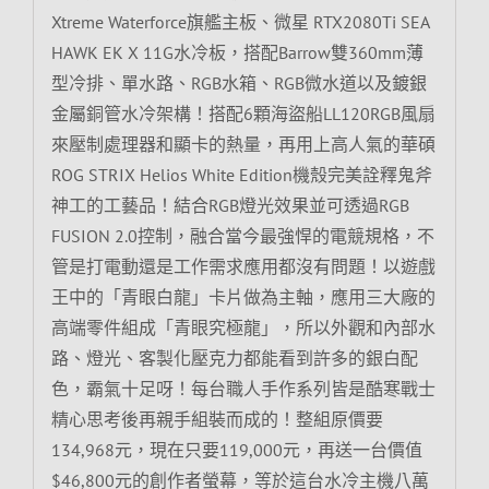
Xtreme Waterforce旗艦主板、微星 RTX2080Ti SEA
HAWK EK X 11G水冷板，搭配Barrow雙360mm薄
型冷排、單水路、RGB水箱、RGB微水道以及鍍銀
金屬銅管水冷架構！搭配6顆海盜船LL120RGB風扇
來壓制處理器和顯卡的熱量，再用上高人氣的華碩
ROG STRIX Helios White Edition機殼完美詮釋鬼斧
神工的工藝品！結合RGB燈光效果並可透過RGB
FUSION 2.0控制，融合當今最強悍的電競規格，不
管是打電動還是工作需求應用都沒有問題！以遊戲
王中的「青眼白龍」卡片做為主軸，應用三大廠的
高端零件組成「青眼究極龍」，所以外觀和內部水
路、燈光、客製化壓克力都能看到許多的銀白配
色，霸氣十足呀！每台職人手作系列皆是酷寒戰士
精心思考後再親手組裝而成的！整組原價要
134,968元，現在只要119,000元，再送一台價值
$46,800元的創作者螢幕，等於這台水冷主機八萬