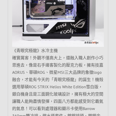
《青眼究極龍》水冷主機
確實厲害！外觀不僅高大上，還融入職人創作小巧
思進去，像是右手邊客製化的壓克力板，擁有技嘉
AORUS、華碩ROG、微星MSI三大品牌的象徵logo
融合，才能有今天的「青眼究極龍」的誕生！機殼
選用華碩ROG STRIX Helios White Edition雪白版，
銀白機身且是三面鋼化玻璃設計，擁有極大的空間
讓職人能夠盡情發揮，四面八方都能感受到它霸氣
的氣息！可以看到處理器和顯示卡使用Barrow
360mm雙冷排、微水道套件、鍍銀接頭、鍍銀金