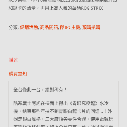
水冷架構！搭配6顆海盜船LL120RGB風扇來壓制處理器
和顯卡的熱量，再用上高人氣的華碩ROG STRIX
分類:
促銷活動
,
商品開箱
,
酷!PC主機
,
預購搶購
描述
購買需知
全台僅此一台，絕對稀有！
酷寒戰士阿旭在檯面上搬出《青眼究極龍》水冷
機，結束那些年抽不到青眼白龍卡片的回憶…！外
觀走銀白風格，三大廠頂尖零件合體，使用電競玩
家等級規格配備，加上全台只有一台，所以顯得更