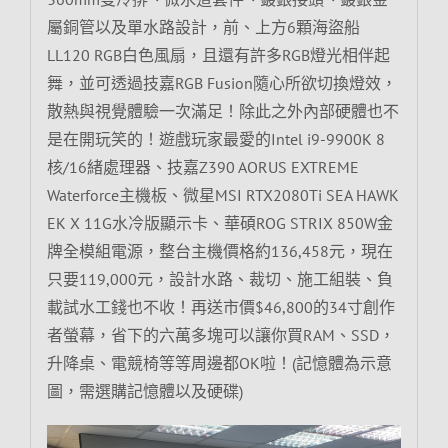
屬銅管以及單水路設計，前、上方6顆海盜船
LL120 RGB白色風扇，且還有許多RGB燈光相伴起
舞，並可透過技嘉RGB Fusion隨心所欲切換燈效，
散熱與視覺體驗一次滿足！除此之外內部硬體也不
是在開玩笑的！遊戲玩家最愛的Intel i9-9900K 8
核/16緒處理器、技嘉Z390 AORUS EXTREME
Waterforce主機板、微星MSI RTX2080Ti SEA HAWK
EK X 11G水冷版顯示卡、華碩ROG STRIX 850W金
牌全模組電源，整台主機價格約136,458元，現在
只要119,000元，設計水路、裁切、施工組裝、負
載試水工錢也不收！再送市價$46,800的34寸創作
者螢幕，省下的六萬多塊可以讓你買RAM、SSD，
升降桌、電競椅等等周邊都OK啦！(記憶體為示意
圖，需選購記憶體以及硬碟)