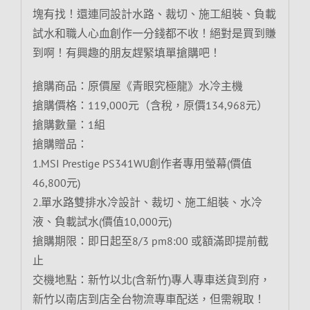
塊有找！還連同設計水路、裁切、施工組裝、負載
試水和職人心血創作一分錢都不收！絕對是買到賺
到啊！有興趣的朋友趕緊填單搶購吧！
搶購商品：原價屋《青眼究極龍》水冷主機
搶購價格：119,000元（含稅，原價134,968元）
搶購數量：1組
搶購贈品：
1.MSI Prestige PS341WU創作者專用螢幕(價值
46,800元)
2.單水路雙排水冷設計、裁切、施工組裝、水冷
液、負載試水(價值10,000元)
搶購期限：即日起至8/3 pm8:00 或額滿即提前截
止
交機地點：新竹以北(含新竹)專人專車送貨到府，
新竹以南店到店全台物流專車配送，但需親取！