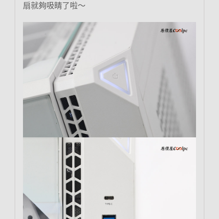
扇就夠吸睛了啦～