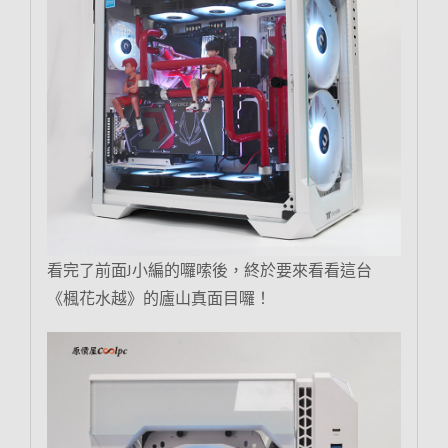
看完了前面J小編的囉嗦後，終於要來看看這台
《楓花水越》的廬山真面目囉！