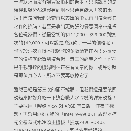
一些狀況而沒有讓買家順利的帶走，只能說真的是
時機和緣分都還沒有到啊～只待有緣人再次的出
現！而這回我們決定再以表單的形式再開這台經典
之作的搶購，甚至是拿出更誇張的優惠價格來造福
各位玩家們，從最當初的$114,000、$99,000到這
次的$69,000，可以說是將近砍了一半的價格呢，
也等於這次直接不把顯卡的金額給算在內！這麼便
宜的價格就能買到這台獨一無二的經典之作，實在
是千載難逢的機緣啊～正在看文章的你… 或許你就
是那位真心人，所以不要再放掉它了！
雖然已經是第三次的開單搶購，但我們還是要依照
規矩來好好介紹一下這台職人水冷機的詳細規格！
主要採用「曜越 View 51 ARGB 雪白版」作為主機
殼，再選用8核16緒的「Intel i9-9900K」處理器搭
配全覆蓋式水冷頭主機板「技嘉Z390 AORUS
XTREME WATERFORCE」，更以外型搶眼的