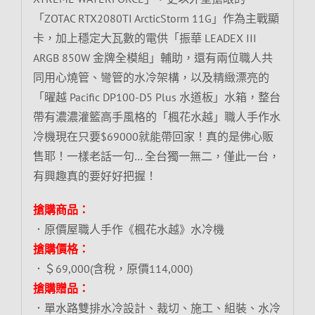
「ZOTAC RTX2080TI ArcticStorm 11G」作為主戰顯
卡，加上穩定大瓦數的電供「振華 LEADEX III
ARGB 850W 金牌全模組」輔助，還有兩位職人共
同用心燒管、彎管的水冷架構，以及精緻漂亮的
「曜越 Pacific DP100-D5 Plus 水道板」水箱，整台
帶有濃濃灌籃高手風格的「楓花水越」職人手作水
冷機現在只要$69000就能帶回家！真的是佛心販
售耶！一樣老話一句… 全台獨一無二，僅此一台，
有興趣真的要好好把握！
搶購商品：
．原價屋職人手作《楓花水越》水冷機
搶購價格：
．＄69,000(含稅，原價114,000)
搶購贈品：
．單水路雙排水冷設計、裁切、施工、組裝、水冷