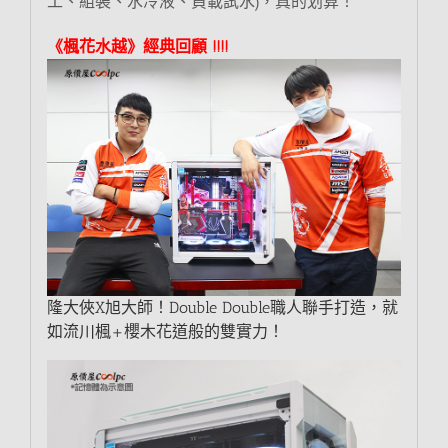
工、組裝、水冷液、負載試水)，真的划算！
《楓花水越》經典回顧 !!!!
隆大俠X旭大師！Double Double職人聯手打造，就
如流川楓+櫻木花道般的雙實力！