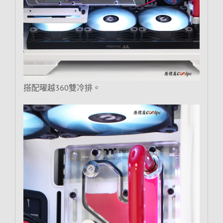
搭配曜越360雙冷排。