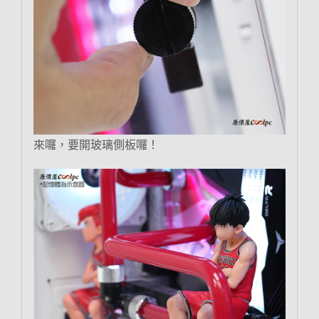
來囉，要開玻璃側板囉！