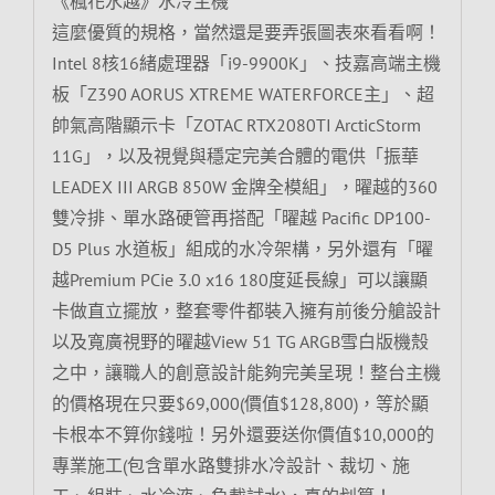
《楓花水越》水冷主機
這麼優質的規格，當然還是要弄張圖表來看看啊！
Intel 8核16緒處理器「i9-9900K」、技嘉高端主機
板「Z390 AORUS XTREME WATERFORCE主」、超
帥氣高階顯示卡「ZOTAC RTX2080TI ArcticStorm
11G」，以及視覺與穩定完美合體的電供「振華
LEADEX III ARGB 850W 金牌全模組」，曜越的360
雙冷排、單水路硬管再搭配「曜越 Pacific DP100-
D5 Plus 水道板」組成的水冷架構，另外還有「曜
越Premium PCie 3.0 x16 180度延長線」可以讓顯
卡做直立擺放，整套零件都裝入擁有前後分艙設計
以及寬廣視野的曜越View 51 TG ARGB雪白版機殼
之中，讓職人的創意設計能夠完美呈現！整台主機
的價格現在只要$69,000(價值$128,800)，等於顯
卡根本不算你錢啦！另外還要送你價值$10,000的
專業施工(包含單水路雙排水冷設計、裁切、施