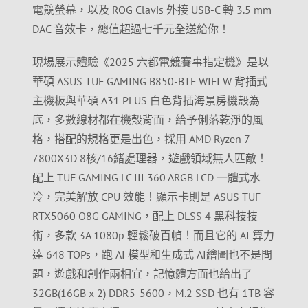
電競螢幕，以及 ROG Clavis 外接 USB-C 轉 3.5 mm
DAC 音效卡，總值超過七千元全送給你！
現場展示體驗《2025 六都電競賽事指定機》是以
華碩 ASUS TUF GAMING B850-BTF WIFI W 背插式
主機板與華碩 A31 PLUS 白色背插海景房機殼為
底，多數線材都在機殼背面，給予俐落乾淨的風
格，搭配的規格更是出色，採用 AMD Ryzen 7
7800X3D 8核/16緒處理器，遊戲領域無人匹敵！
配上 TUF GAMING LC III 360 ARGB LCD 一體式水
冷，完美解放 CPU 效能！顯示卡則是 ASUS TUF
RTX5060 O8G GAMING，配上 DLSS 4 黑科技技
術，多款 3A 1080p 輕鬆破百幀！而且它的 AI 算力
達 648 TOPs，跑 AI 模型和生成式 AI繪圖也不是問
題，遊戲和創作兩相宜，記憶體方面也給出了
32GB(16GB x 2) DDR5-5600，M.2 SSD 也有 1TB 容