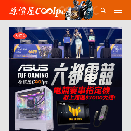
Skip
to
content
大特賣