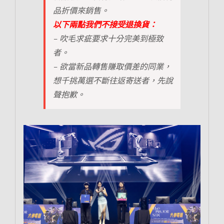
品折價來銷售。
以下兩點我們不接受退換貨：
– 吹毛求疵要求十分完美到極致
者。
– 欲當新品轉售賺取價差的同業，
想千挑萬選不斷往返寄送者，先說
聲抱歉。