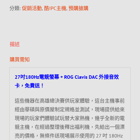
分類:
促銷活動
,
酷!PC主機
,
預購搶購
描述
購買需知
27吋180Hz電競螢幕 + ROG Clavis DAC 外接音效
卡，免費送！
這些機器在高雄總決賽供玩家體驗，這台主機事前
經由華碩與原價屋制定規格並測試，現場提供給來
現場的玩家們體驗試玩替大家熱機，幾乎全新的電
競主機，在經過整理後釋出福利機，先給出一個漂
亮的價格，無條件送現場展示使用的 27 吋 180Hz