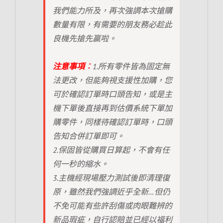
我們能力所及，再次強調本次搶購
數量有限，有需要的朋友務必趁此
良機先搶先贏啦。
注意事項︰
1.所有零件皆為固定無
法更改，但能夠視支援性加購，您
可於確認訂單時口頭告知，或是主
機下單後直接再到估價系統下單加
購零件，同樣待確認訂單時，口頭
告知合併訂單即可。
2.保固皆從購買日算起，不會有任
何一秒的縮水。
3.主機經現場壓力測試後即清理復
原，雖然我們強調近乎全新…但仍
不免可能有些許刮傷或肉眼難辨的
新品瑕疵，自行認賠並已經以福利