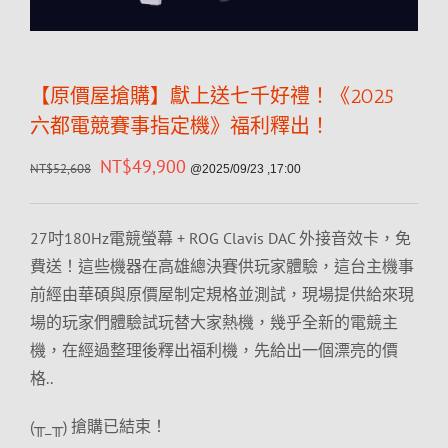
【原價屋搶購】獻上送七千好禮！《2025
六都電競賽事指定機》福利釋出！
NT$
49,900
NT$
52,608
@2025/09/23 ,17:00
27吋180Hz電競螢幕 + ROG Clavis DAC 外接音效卡，免
費送！這些機器在高雄總決賽供玩家體驗，這台主機事
前經由華碩與原價屋制定規格並測試，現場提供給來現
場的玩家們體驗試玩替大家熱機，幾乎全新的電競主
機，在經過整理後釋出福利機，先給出一個漂亮的價
格..
(╥_╥) 搶購已結束！