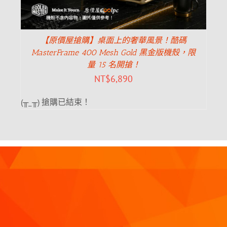
【原價屋搶購】桌面上的奢華風景！酷碼
MasterFrame 400 Mesh Gold 黑金版機殼，限
量 15 名開搶！
NT$
6,890
(╥_╥) 搶購已結束！