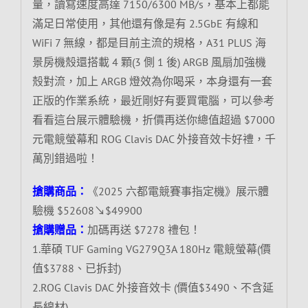
量，讀寫速度高達 7150/6300 MB/s，基本上都能
滿足日常使用，其他還有像是有 2.5GbE 有線和
WiFi 7 無線，都是目前主流的規格，A31 PLUS 海
景房機殼還搭載 4 顆(3 側 1 後) ARGB 風扇加強機
殼對流，加上 ARGB 燈效為你喝采，本身還有一套
正版的作業系統，最近剛好有要買電腦，可以參考
看看這台展示體驗機，折價再送你總值超過 $7000
元電競螢幕和 ROG Clavis DAC 外接音效卡好禮，千
萬別錯過啦！
搶購商品：
《2025 六都電競賽事指定機》展示體
驗機 $52608↘$49900
搶購贈品：
加碼再送 $7278 禮包！
1.華碩 TUF Gaming VG279Q3A 180Hz 電競螢幕(價
值$3788、已拆封)
2.ROG Clavis DAC 外接音效卡 (價值$3490、不含延
長線材)