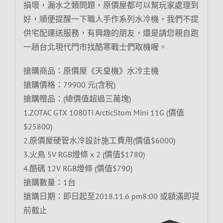
損壞，漏水之類問題，原價屋都可以幫玩家處理到
好，順便提醒一下職人手作系列水冷機，我們不提
供宅配運送服務，有興趣的朋友，還是請您親自跑
一趟台北現代門市找酷寒戰士們取機喔。
搶購商品：原價屋《天皇機》水冷主機
搶購價格：79900 元(含稅)
搶購贈品：(總價值超過三萬塊)
1.ZOTAC GTX 1080Ti ArcticStom Mini 11G (價值
$25800)
2.原價屋硬管水冷設計施工費用(價值$6000)
3.火鳥 5V RGB燈條 x 2 (價值$1780)
4.酷碼 12V RGB燈條 (價值$790)
搶購數量：1台
搶購日期：即日起至2018.11.6 pm8:00 或額滿即提
前截止