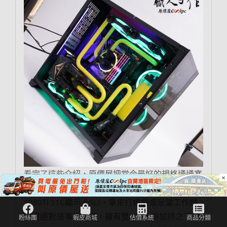
看完了這些介紹，原價屋把當今最好的規格通通塞
×
到「天皇機」上了，I7-8700K處理器、兩張GTX
1080Ti 11G顯示卡SLI，拿來打遊戲或是當工作機
使用絕對是事半功倍，擁有雙240水排加持之下，