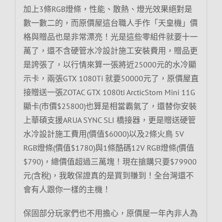
加上3條RGB燈條，性能、散熱、燈光效果絕對是
數一數二的，而原價屋這台職人手作「天皇機」價
格與贈品也是非常漂亮！光是這些零組件就要十一
萬了，還不含硬管水冷設計施工安裝費用，贈品更
是誇張了，以行情來算一張將近25000元的水冷顯
示卡，兩張GTX 1080Ti 就要50000元了，原價屋直
接贈送一張ZOTAC GTX 1080ti ArcticStom Mini 11G
顯卡(市價$25800)也算是相當霸氣了，還替你安裝
上華碩支援ARUA SYNC SLI 橋接器，更是贈送硬管
水冷設計施工費用(價值$6000)以及2條火鳥 5V
RGB燈條(價值$1780)與1條酷碼12V RGB燈條(價值
$790)，總價值超過三萬塊！現在搶購只要$79900
元(含稅)，我敢保證真的是買到賺到！全台灣還不
會有人跟你一樣的主機！
保固部分玩家們也不用擔心，原價屋一年內非人為