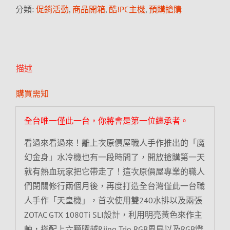
分類:
促銷活動
,
商品開箱
,
酷!PC主機
,
預購搶購
描述
購買需知
全台唯一僅此一台，你將會是第一位繼承者。
看過來看過來！離上次原價屋職人手作推出的「魔
幻金身」水冷機也有一段時間了，開放搶購第一天
就有熱血玩家把它帶走了！這次原價屋專業的職人
們閉關修行兩個月後，再度打造全台灣僅此一台職
人手作「天皇機」，首次使用雙240水排以及兩張
ZOTAC GTX 1080Ti SLI設計，利用明亮黃色來作主
軸，搭配上六顆曜越Riing Trio RGB風扇以及RGB燈