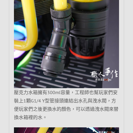
壓克力水箱擁有300ml容量，工程師也幫玩家們安
裝上1顆G1/4 Y型管接頭連結出水孔與洩水閥，方
便玩家們之後更換水的顏色，可以透過洩水閥來替
換水箱裡的水。