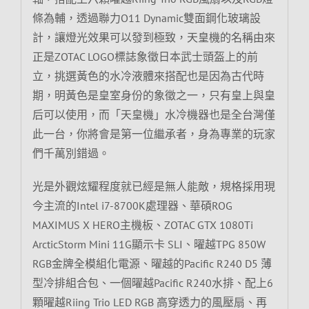
條為輔，透過聯力O11 Dynamic雙面鋼化玻璃設
計，讓燈光效果可以發到極致，天皇機的名稱由來
正是ZOTAC LOGO標誌象徵日本武士頭盔上的前
立，挑選黃色的水冷液體來搭配也是因為古代時
期，明黃色是皇室身份的象徵之一，只有皇上與皇
后可以使用，而「天皇機」水冷機器也是全台灣僅
此一台，你將會是第一位繼承者，身為專業的玩家
們千萬別錯過。
光是外觀炫耀程度就已經是無人能敵，規格採用現
今主流的Intel i7-8700K處理器、華碩ROG
MAXIMUS X HERO主機板、ZOTAC GTX 1080Ti
ArcticStorm Mini 11G顯示卡 SLI、曜越TPG 850W
RGB金牌全模組化電源、曜越的Pacific R240 D5 薄
型冷排組合包、一個曜越Pacific R240水排、配上6
顆曜越Riing Trio LED RGB 高穿透力的風壓扇、再