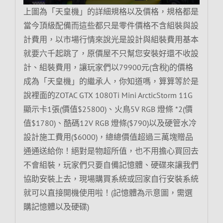
上圖為「天皇機」的詳細規格以及價格，規格都是
當今頂級配備而這些都只是零件價格不含組裝與設
計費用，以市場行情來說光是設計與組裝費用基本
就要六千起跳了，原價屋不只幫您安裝好還不收設
計、組裝費用，讓玩家們以79900元(含稅)的價格
成為「天皇機」的繼承人，你知道嗎，算算等於是
說裡面的ZOTAC GTX 1080Ti Mini ArcticStorm 11G
顯示卡1張(價值$25800)、火鳥5V RGB 燈條 *2(價
值$1780)、酷碼12V RGB 燈條($790)以及硬管水冷
設計施工費用($6000)，總總價值超過三萬塊贈品
通通送給你！絕對是物超所值，也不用擔心買回去
不會組裝，玩家們只要自備記憶體、硬碟來讓我們
協助安裝上去，現場購買系統或回家自行安裝系統
就可以直接開機使用啦！(記憶體為示意圖，需選
購記憶體以及硬碟)