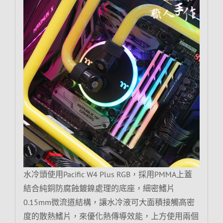
水冷頭使用Pacific W4 Plus RGB，採用PMMA上蓋
結合純銅防腐蝕鍍鎳處理的底座，細密鰭片
0.15mm微流道結構，讓水冷液可大面積接觸高密
度的散熱鰭片，來優化熱傳導效能，上方使用兩個