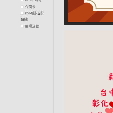
介面卡
KVM|排插|網
路線
展場活動