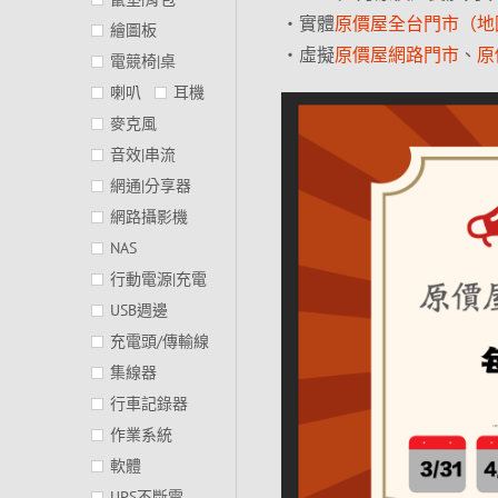
‧實體
原價屋全台門市（地
繪圖板
‧虛擬
原價屋網路門市
、
原
電競椅|桌
喇叭
耳機
麥克風
音效|串流
網通|分享器
網路攝影機
NAS
行動電源|充電
USB週邊
充電頭/傳輸線
集線器
行車記錄器
作業系統
軟體
UPS不斷電