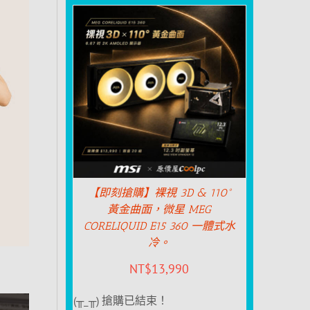
【即刻搶購】裸視 3D & 110°
黃金曲面，微星 MEG
CORELIQUID E15 360 一體式水
冷。
NT$
13,990
(╥_╥) 搶購已結束！