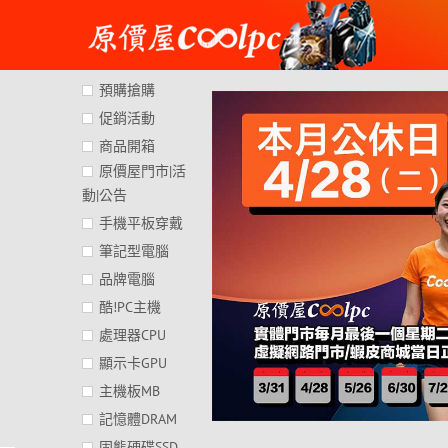
Skip
to
content
預購搶購
促銷活動
商品開箱
原價屋門市|活
動|公告
手機平板穿戴
筆記型電腦
品牌電腦
酷!PC主機
處理器CPU
顯示卡GPU
主機板MB
記憶體DRAM
固態硬碟SSD