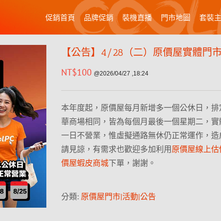
促銷首頁
品牌促銷
裝機直播
門市地圖
套裝
【公告】4/28（二）原價屋實體門
NT$
100
@2026/04/27 ,18:24
本年度起，原價屋每月新增多一個公休日，排
華商場相同，皆為每個月最後一個星期二，實
一日不營業，惟虛擬通路無休仍正常運作，造
請見諒，有需求也歡迎多加利用
原價屋線上估
價屋蝦皮商城
下單，謝謝。
分類:
原價屋門市|活動|公告