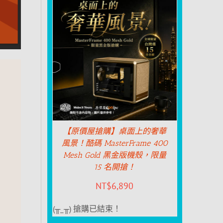
【原價屋搶購】桌面上的奢華
風景！酷碼 MasterFrame 400
Mesh Gold 黑金版機殼，限量
15 名開搶！
NT$
6,890
(╥_╥) 搶購已結束！