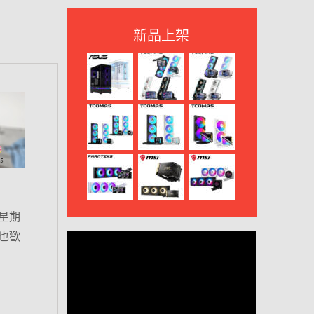
新品上架
星期
也歡