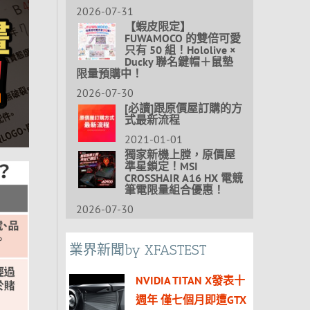
2026-07-31
【蝦皮限定】
FUWAMOCO 的雙倍可愛
只有 50 組！Hololive ×
Ducky 聯名鍵帽＋鼠墊
限量預購中！
2026-07-30
[必讀]跟原價屋訂購的方
式最新流程
2021-01-01
獨家新機上膛，原價屋
準星鎖定！MSI
CROSSHAIR A16 HX 電競
筆電限量組合優惠！
2026-07-30
業界新聞by XFASTEST
NVIDIA TITAN X發表十
週年 僅七個月即遭GTX