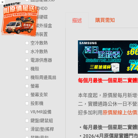
×
硬碟HDD
外接硬碟
購買需知
描述
硬碟外接盒
散熱裝置
空冷散熱
水冷散熱
電源供應器
機殼
機殼周邊風扇
每個月最後一個星期二實體
螢幕
螢幕支架
本年度起，原價屋每月新增
投影機
二，實體通路公休一日不營
VR/MR設備
迎多加利用
原價屋線上估價
鍵盤|鍵鼠組
‧每月最後一個星期二實體
滑鼠|墊|搖桿
‧2026/4月原價屋實體門
鼠墊|背包