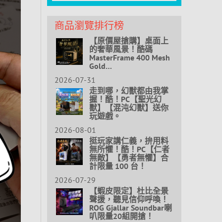
商品瀏覽排行榜
【原價屋搶購】桌面上
的奢華風景！酷碼
MasterFrame 400 Mesh
Gold…
2026-07-31
走到哪，幻獸都由我掌
握！酷！PC【聖光幻
獸】【混沌幻獸】送你
玩遊戲。
2026-08-01
挺玩家講仁義，拚用料
無所懼！酷！PC【仁者
無敵】【勇者無懼】合
計限量 100 台！
2026-07-29
【蝦皮限定】杜比全景
聲援，聽見信仰呼喚！
ROG Gjallar Soundbar喇
叭限量20組開搶！