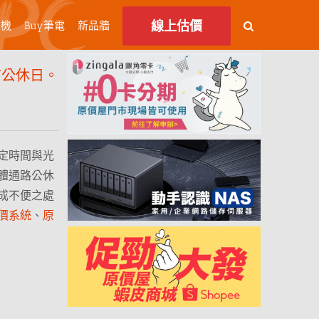
線上估價
主機
Buy筆電
新品牆
市公休日。
定時間與光
體通路公休
成不便之處
價系統
、
原