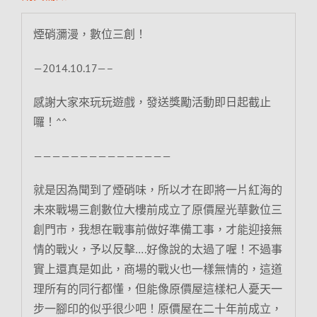
煙硝瀰漫，數位三創！
—2014.10.17—–
感謝大家來玩玩遊戲，發送獎勵活動即日起截止
囉！^^
———————————————
就是因為聞到了煙硝味，所以才在即將一片紅海的
未來戰場三創數位大樓前成立了原價屋光華數位三
創門市，我想在戰事前做好準備工事，才能迎接無
情的戰火，予以反擊….好像說的太過了喔！不過事
實上還真是如此，商場的戰火也一樣無情的，這道
理所有的同行都懂，但能像原價屋這樣杞人憂天一
步一腳印的似乎很少吧！原價屋在二十年前成立，