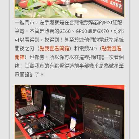
一進門市，左手邊就是在台灣電競稱覇的MSI紅龍
筆電，不管是熱賣的GE60、GP60還是GX70，你都
可以看得到，摸得到！甚至於連他們的電競準系統
闇夜之刃（
點我查看開箱
）和電競AIO（
點我查看
開箱
）也都有，所以你可以在這裡把紅龍一次看個
夠！其實我真的有點覺得這前半部幾乎是為微星筆
電而設計了。