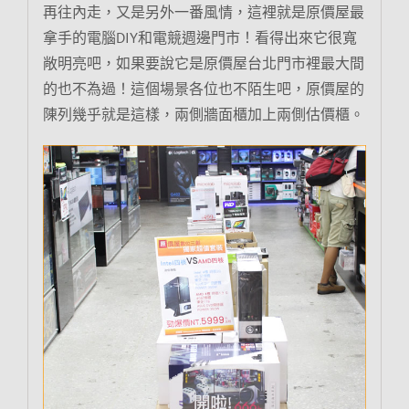
再往內走，又是另外一番風情，這裡就是原價屋最
拿手的電腦DIY和電競週邊門市！看得出來它很寬
敞明亮吧，如果要說它是原價屋台北門市裡最大間
的也不為過！這個場景各位也不陌生吧，原價屋的
陳列幾乎就是這樣，兩側牆面櫃加上兩側估價櫃。