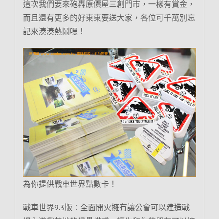
這次我們要來砲轟原價屋三創門市，一樣有賞金，
而且還有更多的好東東要送大家，各位可千萬別忘
記來湊湊熱鬧嘿！
為你提供戰車世界點數卡！
戰車世界9.3版︰全面開火擁有讓公會可以建造戰