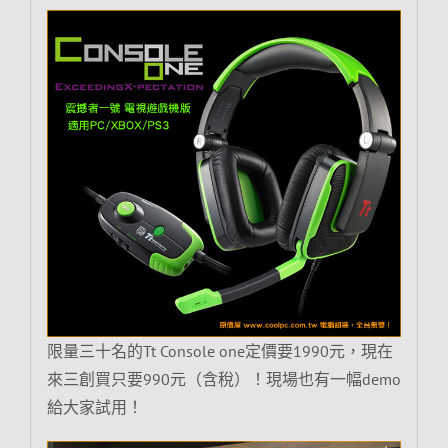
限量三十名的Tt Console one定價要1990元，現在
來三創買只要990元（含稅）！現場也有一幅demo
給大家試用！