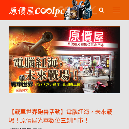
Skip
to
content
【戰車世界砲轟活動】電腦紅海，未來戰
場！原價屋光華數位三創門市！