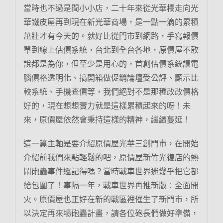
當時也不過是間小小店，二十年來從光華橋走向光
華鐵皮屋再到現在新光華商場，是一點一滴的累積
茁壯才有今天的。就好比從門市到網路，手寫報價
單到線上估價系統，台北到全台各地，原價屋不敢
說都是為你，但至少是用心的，首創估價系統讓電
腦價格透明化、搞開箱做促銷論壇受公評、顯示比
較系統、手機查價等，我們絕對不是那種改改價格
好的，現在想想實力就是這樣累積起來的呀！未
來，原價屋依然會秉持這樣的精神，繼續蔓延！
這一篇主軸是要介紹原價屋光華三創門市，在開始
介紹前我們來點輕鬆的吧，原價屋新竹光復店的熱
鬧砲轟事件還記得嗎？當時戰車世界迷幾乎把它都
給包圍了！事隔一年，戰車世界再推新版︰全面開
火。原價屋也正好在新的戰區裡催生了新門市，所
以決定再來場砲轟計畫，請各位砲長們做好準備，