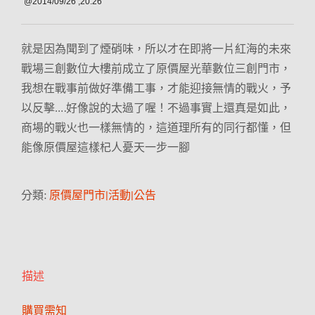
@2014/09/26 ,20:26
就是因為聞到了煙硝味，所以才在即將一片紅海的未來
戰場三創數位大樓前成立了原價屋光華數位三創門市，
我想在戰事前做好準備工事，才能迎接無情的戰火，予
以反擊….好像說的太過了喔！不過事實上還真是如此，
商場的戰火也一樣無情的，這道理所有的同行都懂，但
能像原價屋這樣杞人憂天一步一腳
分類:
原價屋門市|活動|公告
描述
購買需知