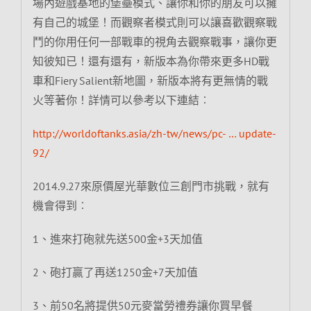
場內遊戲基地的堡壘模式、讓你和你的朋友可以擁
有自己的城堡！而觀察者模式則可以讓喜歡觀察戰
鬥的你用任何一部戰車的視角去觀察戰事，讓你更
知彼知已！還有還有，新版本為你帶來更多HD戰
車和Fiery Salient新地圖，新版本將有更無情的戰
火等著你！詳情可以參考以下連結︰
http://worldoftanks.asia/zh-tw/news/pc- … update-
92/
2014.9.27來原價屋光華數位三創門市挑戰，就有
機會得到︰
1、進來打砲就先送500金+3天加值
2、砲打贏了再送1250金+7天加值
3、前50名將提供50元麥當勞禮券讓你買早餐