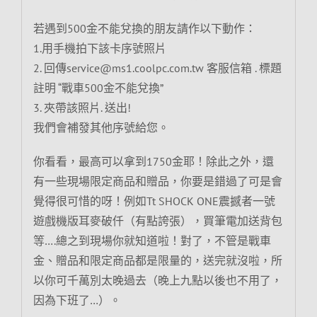
若遇到500金不能兌換的朋友請作以下動作：
1.用手機拍下該卡序號照片
2. 回傳service@ms1.coolpc.com.tw 客服信箱 . 標題
註明 “戰車500金不能兌換”
3. 夾帶該照片. 送出!
我們會補發其他序號給您。
你看看，最高可以拿到1750金耶！除此之外，還
有一些現場限定商品和贈品，你要是錯過了可是會
覺得很可惜的呀！例如Tt SHOCK ONE震撼者一號
遊戲機版耳麥破仟（有點誇張），買筆電加送背包
等….總之到現場你就知道啦！對了，不管是戰車
金、贈品和限定商品都是限量的，送完就沒啦，所
以你可千萬別太晚過去（晚上九點以後也不用了，
因為下班了…）。