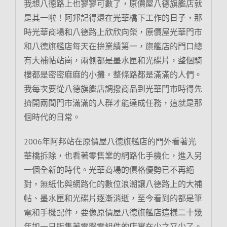
我想八德路上也寥寥可數了，原價屋八德旗艦店就
是其一啦！阿邦記得還在光華橋下工作的日子，那
時光華商場和八德路上欣欣向榮，原價屋光華門市
和八德旗艦店每天在拚業績第一，旗艦店的門口總
有大補帖站崗，兩側都是墨水匣和光碟片，整個騎
樓都是密密麻麻的小攤，整條路都是滿滿的人們。
我每次要從八德旗艦店調撥商品到光華門市時得先
擠開兩間門市滿滿的人群才能達成任務，這就是那
個時代的日常。
2006年阿邦站在原價屋八德旗艦店的門外看著光
華橋拆除，也看著零售業的網路化手機化，進入另
一個全新的時代。光華商場的價格優勢已不再絕
對，無紙化與網路化的數位浪潮讓八德路上的大補
帖、墨水匣和光碟片逐漸消逝，至今看到的都是筆
電和手機配件，要像原價屋八德旗艦店這樣二十幾
年如一日販售著電腦零組件的店實在少之又少了。