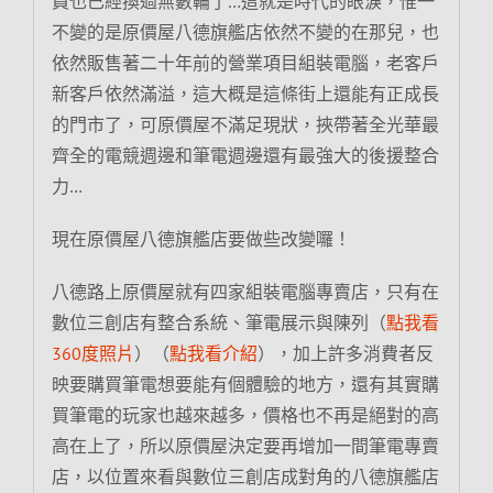
員也已經換過無數輪了…這就是時代的眼淚，惟一
不變的是原價屋八德旗艦店依然不變的在那兒，也
依然販售著二十年前的營業項目組裝電腦，老客戶
新客戶依然滿溢，這大概是這條街上還能有正成長
的門市了，可原價屋不滿足現狀，挾帶著全光華最
齊全的電競週邊和筆電週邊還有最強大的後援整合
力…
現在原價屋八德旗艦店要做些改變囉！
八德路上原價屋就有四家組裝電腦專賣店，只有在
數位三創店有整合系統、筆電展示與陳列（
點我看
360度照片
）（
點我看介紹
），加上許多消費者反
映要購買筆電想要能有個體驗的地方，還有其實購
買筆電的玩家也越來越多，價格也不再是絕對的高
高在上了，所以原價屋決定要再增加一間筆電專賣
店，以位置來看與數位三創店成對角的八德旗艦店