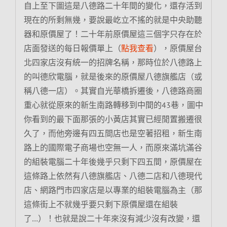
自上至下圖這是八德路二十年間的變化，還存活到
現在的所剩無幾，要說最屹立不搖的就是中央助聽
器和原價屋了！二十年前原價屋這三個字只存在於
店面發送的每日報價單上（
點我查看
），原價屋台
北四家店沒有統一的招牌名稱，那時位於八德路上
的叫德欣電腦，就是後來的原價屋八德旗艦店（或
稱八德一店）。其實自光華橋拆遷後，八德路商圈
重心就從原來的新生南路轉移到中間的43巷，圖中
你看到的最下面那張的小黃店其實已經閒置搬遷很
久了，而他旁邊有四五間店也是空著招租，新生南
路上的國際電子商場也空無一人，而原來滿坑滿谷
的組裝電腦二十年後幾乎只剩下四五間，原價屋在
這條路上依然有八德旗艦店、八德二店和八德現代
店、網路門市四家店是以專業的組裝電腦為主（那
這條街上不就幾乎要只剩下原價屋還在組裝
了…）！也就是說二十年來沒有減少沒有改變，還