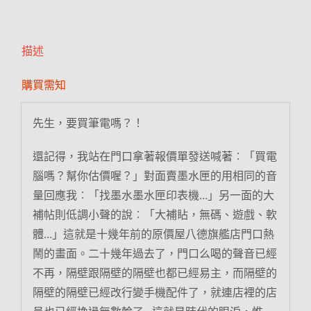
描述
購買需知
先生，要買筆電嗎？！
還記得，我站在門口拿著報價單發送喊著︰「買電
腦嗎？幫你估價喔？」對面賣墨水匣的用相同的音
量回應我︰「找墨水墨水匣印表機…」另一面的大
補帖則低調小聲的說︰「大補䀡，無碼、遊戲、軟
體…」這就是十幾年前的原價屋八德旗艦店門口熱
鬧的畫面。二十幾年過去了，門口么喝的聲音已經
不再，隔壁跟隔壁的隔壁也都已經易主，而隔壁的
隔壁的隔壁已經改行變手機配件了，就連店裡的店