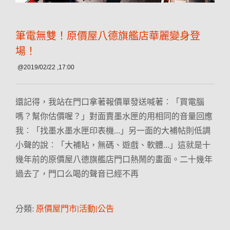
筆電無雙！原價屋八德旗艦店華麗變身登
場！
@2019/02/22 ,17:00
還記得，我站在門口拿著報價單發送喊著︰「買電腦
嗎？幫你估價喔？」對面賣墨水匣的用相同的音量回應
我︰「找墨水墨水匣印表機…」另一面的大補帖則低調
小聲的說︰「大補䀡，無碼、遊戲、軟體…」這就是十
幾年前的原價屋八德旗艦店門口熱鬧的畫面。二十幾年
過去了，門口么喝的聲音已經不再
分類:
原價屋門市|活動|公告