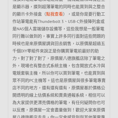
是顯示器，摸到超薄筆電的同時也能買到與之整合
的顯示卡外接盒（
點我查看
），或是你是要行動工
作站筆電能有Thunderbolt 3、USB-C外接陣列盒或
是NAS個人雲端儲存設備等，這些我想是一般筆電
同行難以做到的，事實上許多同行面對這些問題的
時候也是來原價屋調貨回去銷售，以原價屋超過五
千個DIY零組件來說正是你購買筆電前最好的助
力。對了對了對了，原價屋八德旗艦店除了筆電之
外，現場也有整合式系統主機，包含開放式水冷與
電競套裝主機，所以你可以買到筆電，也能買到與
眾不同的PC主機等。這也是原價屋與很多筆電專賣
店不同的地方，還有還有還有，原價屋基於價格公
開透明的線上估價系統和賣貴通報系統，相信可以
為大家提供更漂亮價格的筆電，有任何疑問你也可
以反應，原價屋一定會盡量做到！歡迎大家來原價
屋八德旗艦店走走，你一定會感受到與其他筆電專