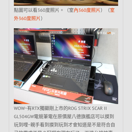
點圖可以看360度照片。（室
內360度照片
）（
室
外360度照片
）
WOW~有RTX獨顯剛上市的ROG STRIX SCAR II
GL504GW電競筆電在原價屋八德旗艦店可以摸到
玩到哩~親手看到摸到玩到才會知道是不是符合自