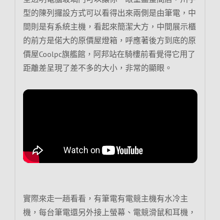
型的陳列攞設方式可以看得出來兩側是由筆電，中
間則是有系統主機，看起來簡潔大方，中間展示櫃
的前方是偌大的原價屋燈箱，呼應著後方到底的原
價屋Coolpc旗艦館，阿邦站在騎樓前看覺得它用了
距離差呈現了差不多的大小，非常的顯眼。
實際來走一趟看看，有筆電有電競主機有水冷主
機，每台筆電還另外接上螢幕、電競滑鼠和耳機，