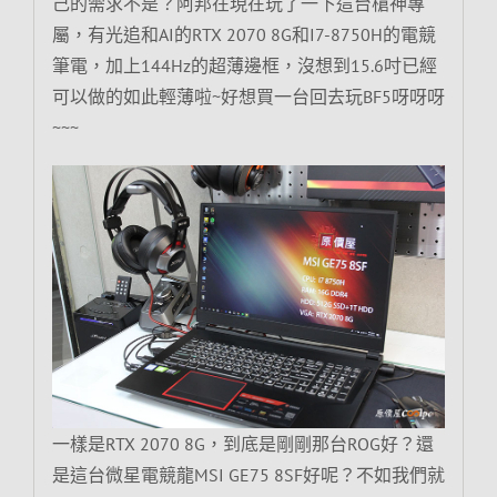
己的需求不是？阿邦在現在玩了一下這台槍神專
屬，有光追和AI的RTX 2070 8G和I7-8750H的電競
筆電，加上144Hz的超薄邊框，沒想到15.6吋已經
可以做的如此輕薄啦~好想買一台回去玩BF5呀呀呀
~~~
一樣是RTX 2070 8G，到底是剛剛那台ROG好？還
是這台微星電競龍MSI GE75 8SF好呢？不如我們就