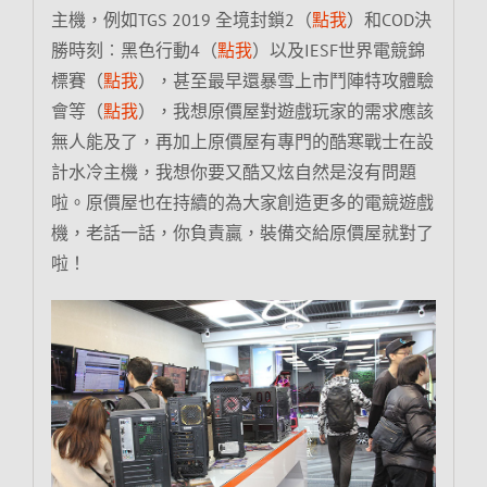
主機，例如TGS 2019 全境封鎖2（
點我
）和COD決
勝時刻︰黑色行動4（
點我
）以及IESF世界電競錦
標賽（
點我
），甚至最早還暴雪上市鬥陣特攻體驗
會等（
點我
），我想原價屋對遊戲玩家的需求應該
無人能及了，再加上原價屋有專門的酷寒戰士在設
計水冷主機，我想你要又酷又炫自然是沒有問題
啦。原價屋也在持續的為大家創造更多的電競遊戲
機，老話一話，你負責贏，裝備交給原價屋就對了
啦！