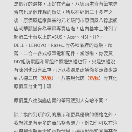
是個好的選擇，正好在光華、八德兩處皆有筆電專
賣店也是個理想的做法，所以在經過二十多年之
後，原價屋這家奠基的元老級門市原價屋八德旗艦
店就華麗變身為筆電專賣店啦！店內基本上陳列了
超過二十台以上的ASUS、Acer、MSI、HP、
DELL、LENOVO、Razer…等各種品牌的電競、超
薄、二合一各式樣筆電和配件，當然啦，你要買
DIY組裝電腦和零組件週邊這裡也行，只是這裡沒
有陳列也沒有庫存，所以我還是建議你多走幾步路
到八德二店（
點我
）、八德現代店（
點我
）等其他
原價屋台北門市囉！
原價屋八德旗艦店賣的筆電跟別人有啥不同？
除了摸的到玩的到的展示和更具優勢的價格之外，
我想就是有更多的商品整合能力，例如你可以在這
裡摸到電競筆電和電競滑鼠、機械鍵盤和耳機甚至