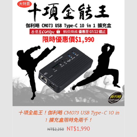
大特賣
十項全能王！伽利略 CM073 USB Type-C 10 in
1 擴充盒限時免兩千！
NT$
1,990
NT$
2,250