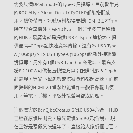
需要具備DP alt mode的Type-C連接埠，目前較常見
的ROG Ally、Steam Deck LCD/OLED都能搭配使
用，然後螢幕、訊號線材都得支援HDMI 2.1才行。
除了配合掌機外，GR10也是一個非常多工且稱職
的HUB，最厲害就是提供USB 4 Type-C連接埠，提
供最高40Gbps超快速資料傳輸，還有2x USB Type-
A (10Gbps)、1x USB Type-C(10Gbps)能夠外接鍵盤
滑鼠等。另外有1個USB Type-C in充電埠，最高支
援PD 100W可供裝置快速充電；配備1個2.5 Gigabit
網路埠，無論下載遊戲或檔案資料都超高速。而前
面提過的HDMI 2.1當然也能當作一般影像輸出使
用，筆電、手機、平板外接螢幕都沒問題。
這個厲害的BenQ beCreatus GR10 USB4六合一HUB
已經在原價屋開賣，原先定價$3690元(含稅)，現
在正好是寒假又快過年了，直接給大家折個七百，