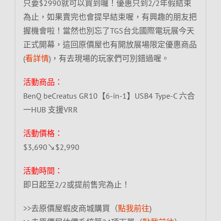
只要$2990就可以買到囉！優惠只到2/2年假結束
為止，如果賣完也會提早結束喔，有興趣的朋友把
握機會啦！當然也別忘了TGS台北國際電玩展今天
正式開幕，這回原價屋也有開放展場限定優惠商品
(
看詳情
)，有去現場的玩家們可別錯過喔。
活動商品：
BenQ beCreatus GR10【6-in-1】USB4 Type-C 六合
一HUB 支援VRR
活動價格：
$3,690↘$2,990
活動時間：
即日起至2/2或提前售完為止！
>>去原價屋蝦皮商城購買（
點我前往
)