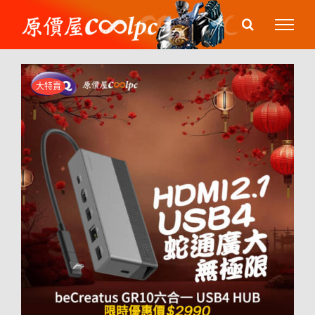
Skip
to
content
大特賣