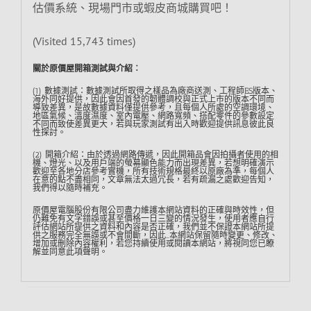
估價系統、現場門市或蝦皮商城購買吧！
(Visited 15,743 times)
關於原價屋開箱測試與介紹︰
(1) 數據測試：數據測試所取得之樣品為廠商送測、工程師ES版本、
海外同好提供，因此會因首發的韌體調校與正式上市的版本不同而
導致差異，是故數據資料僅提供參考，且每個人所處的空調環境、
地區氣候、溫度濕度、室內電壓、網路寬頻、搭配零件的參數設定
不同而致使差異更大，若與玩家測試有出入時歡迎提供訊息彼此良
性探討。
(2) 開箱介紹：由於透過網路傳遞，因此開箱品會因拍攝者使用的相
機、燈光、以及用戶端的螢幕顯色能力而出現差異，若想明確演示
歡迎至各地分店參考實機，所有技術規格最終以原廠為準，每個人
在意的點不盡相同，文章無法太過冗長，若有疏漏之處歡迎告知，
我們得以隨時補充。
原價屋電腦股份有限公司盡力維護本網站資料的正確與時效性，但
仍難免有文字錯誤或甚至價格一日三變的情況發生，使用者應自行
評估網站所提供之資料和內容是否正確，我們並不保證本網站所提
供之服務完全無誤或不會間斷，因此…本網站保留隨時變更、修改、
增加或刪除內容權利，若您持續使用或閱讀本網站，將視同您已瞭
解並同意此項聲明。