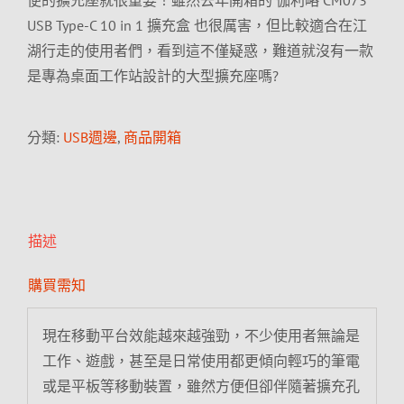
便的擴充座就很重要！雖然去年開箱的 伽利略 CM073
USB Type-C 10 in 1 擴充盒 也很厲害，但比較適合在江
湖行走的使用者們，看到這不僅疑惑，難道就沒有一款
是專為桌面工作站設計的大型擴充座嗎?
分類:
USB週邊
,
商品開箱
描述
購買需知
現在移動平台效能越來越強勁，不少使用者無論是
工作、遊戲，甚至是日常使用都更傾向輕巧的筆電
或是平板等移動裝置，雖然方便但卻伴隨著擴充孔