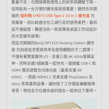
數量不足，也間接導致使用上的效率與體驗下降，
這時能有一台方便的擴充座就很重要！雖然去年開
箱的
伽利略 CM073 USB Type-C 10 in 1 擴充盒
也
很厲害，但比較適合在江湖行走的使用者們，看到
這不僅疑惑，難道沒有一款是專為桌面工作站設計
的大型擴充座嗎?
而這次開箱的BenQ DP1310 Docking Station 擴充
座 可說是追求更高效率及使用體驗的不二選擇！
不僅有著豐富擴充I/O、支援三個 4K 60Hz螢幕延
伸、同時支援5個裝置一起快充，還搭載 USB-C 和
HDMI 雙訊源整合切換功能（最高支援 8K
60Hz），透過 HDMI2.1 完美支援 PlayStation 及
Xbox 等高畫質設備，讓你除了工作還能兼顧娛樂
享受！想找全方位擴充座的朋友一起來往下看吧。