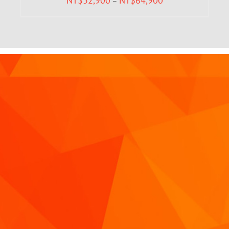
NT$
32,900
NT$
64,900
–