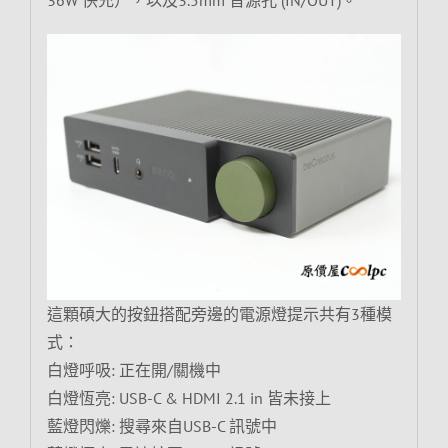
36W 快充），以及3.5mm 音源孔 (IN/OUT)。
這顆碩大的按鈕搭配旁邊的電源燈提示共有3種模
式：
白燈呼吸: 正在開/關機中
白燈恆亮: USB-C & HDMI 2.1 in 皆未接上
藍燈閃爍: 搜尋來自USB-C 訊號中