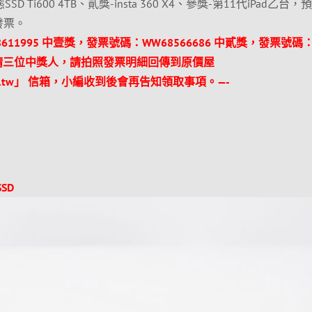
 Ti600 4TB、貳獎-insta 360 X4、參獎-第11代iPad乙台，
獎發票。
8611995 中壹獎，發票號碼：WW68566686 中貳獎，發票號碼
請三位中獎人，請拍照發票明細回傳到原價屋
pc.com.tw」 信箱，小編收到後會再告知領取事項。—-
SSD