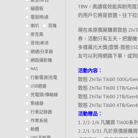
TBW，高讀寫效能與耐用度
繪圖板
的用戶它將是首選。往下拉
電競椅|桌
喇叭
耳機
現在來原價屋購買致態 ZhiTai
麥克風
券，活動只有五天，把握機會！另
音效|串流
多樣萬元大獎(壹獎-致態SSD T
網通|分享器
友可以利用網路下單，或到
網路攝影機
NAS
活動內容：
行動電源|充電
致態 ZhiTai Ti600 500G/
USB週邊
致態 ZhiTai Ti600 1TB/G
充電頭/傳輸線
致態 ZhiTai Ti600 2TB/G
集線器
致態 ZhiTai Ti600 4TB/G
行車記錄器
活動贈品：
作業系統
1. 2/2-2/6 凡購買 Ti60
軟體
2. 2/1-3/31 凡於原
UPS不斷電