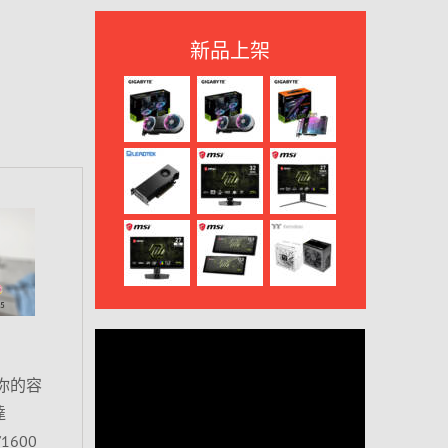
新品上架
決你的容
達
1600