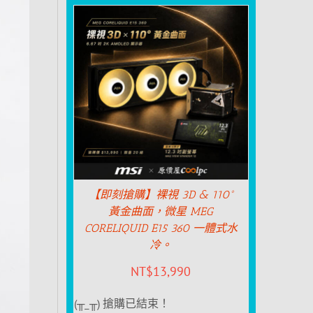
【即刻搶購】裸視 3D & 110°
黃金曲面，微星 MEG
CORELIQUID E15 360 一體式水
冷。
NT$
13,990
(╥_╥) 搶購已結束！