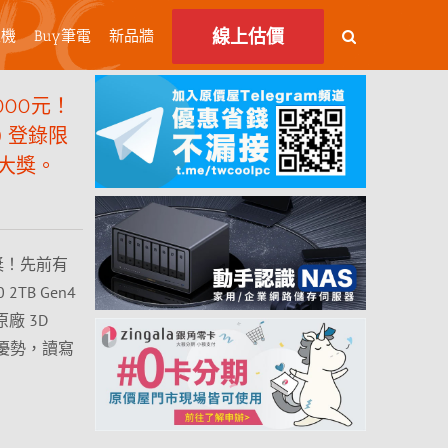
線上估價
主機
Buy筆電
新品牆
000元！
SSD 登錄限
大獎。
獎！先前有
2TB Gen4
廠 3D
架構優勢，讀寫