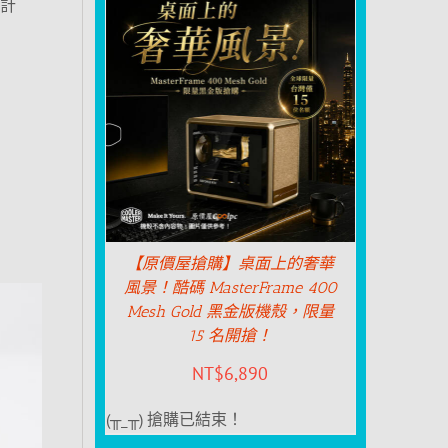
預計
：
【原價屋搶購】桌面上的奢華
風景！酷碼 MasterFrame 400
Mesh Gold 黑金版機殼，限量
15 名開搶！
NT$
6,890
(╥_╥) 搶購已結束！