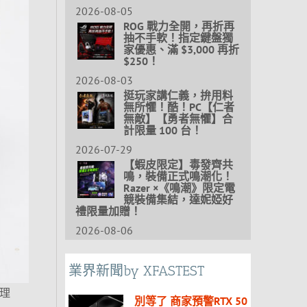
2026-08-05
ROG 戰力全開，再折再
抽不手軟！指定鍵盤獨
家優惠、滿 $3,000 再折
$250！
2026-08-03
挺玩家講仁義，拚用料
無所懼！酷！PC【仁者
無敵】【勇者無懼】合
計限量 100 台！
2026-07-29
【蝦皮限定】毒發齊共
鳴，裝備正式鳴潮化！
Razer ×《鳴潮》限定電
競裝備集結，達妮婭好
禮限量加贈！
2026-08-06
業界新聞by XFASTEST
代理
別等了 商家預警RTX 50