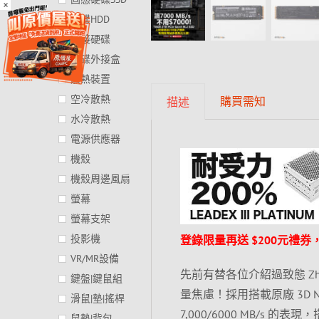
×
硬碟HDD
外接硬碟
硬碟外接盒
散熱裝置
空冷散熱
購買需知
描述
水冷散熱
電源供應器
機殼
機殼周邊風扇
螢幕
螢幕支架
投影機
登錄限量再送 $200元禮
VR/MR設備
先前有替各位介紹過致態 ZhiT
鍵盤|鍵鼠組
量焦慮！採用搭載原廠 3D N
滑鼠|墊|搖桿
7,000/6000 MB/s 的表現
鼠墊|背包