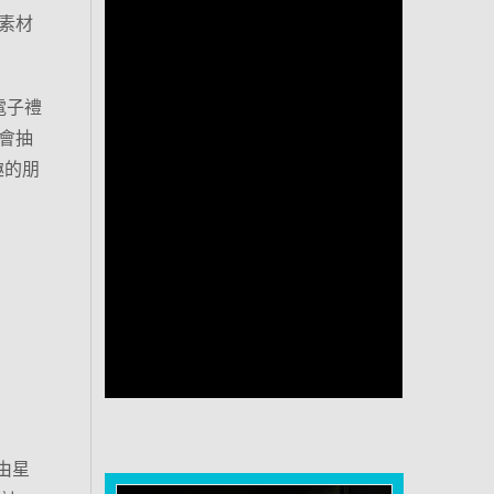
音素材
 電子禮
機會抽
興趣的朋
品由星