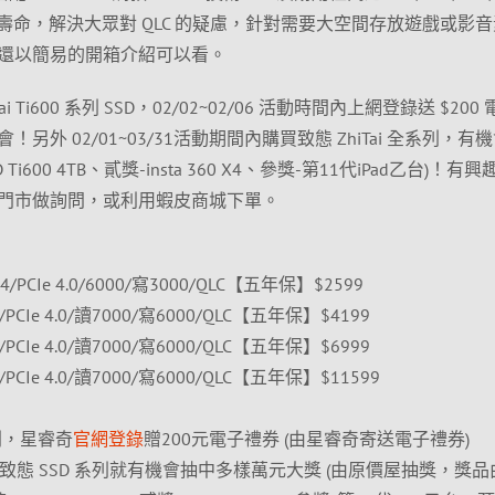
壽命，解決大眾對 QLC 的疑慮，針對需要大空間存放遊戲或影
還以簡易的開箱介紹可以看。
 Ti600 系列 SSD，02/02~02/06 活動時間內上網登錄送 $200
外 02/01~03/31活動期間內購買致態 ZhiTai 全系列，有
i600 4TB、貳獎-insta 360 X4、參獎-第11代iPad乙台)！有
門市做詢問，或利用蝦皮商城下單。
Gen4/PCIe 4.0/6000/寫3000/QLC【五年保】$2599
en4/PCIe 4.0/讀7000/寫6000/QLC【五年保】$4199
en4/PCIe 4.0/讀7000/寫6000/QLC【五年保】$6999
en4/PCIe 4.0/讀7000/寫6000/QLC【五年保】$11599
0系列，星睿奇
官網登錄
贈200元電子禮券 (由星睿奇寄送電子禮券)
價屋購買致態 SSD 系列就有機會抽中多樣萬元大獎 (由原價屋抽獎，獎