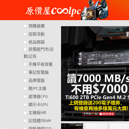
Skip
to
content
預購搶購
促銷活動
商品開箱
原價屋門市|活
動|公告
手機平板穿戴
筆記型電腦
品牌電腦
酷!PC主機
處理器CPU
顯示卡GPU
主機板MB
記憶體DRAM
固態硬碟SSD