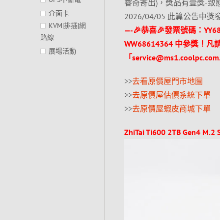
睿奇寄出)，獎品有壹獎-致態SSD
介面卡
2026/04/05 此篇公告中
KVM|排插|網
—-🎉恭喜🎉發票號碼：YY6
路線
WW68614364 中參獎！
凡
展場活動
「service@ms1.cool
>>
去看原價屋門市地圖
>>
去原價屋估價系統下單
>>
去原價屋蝦皮商城下單
ZhiTai Ti600 2TB Gen4 M.2 