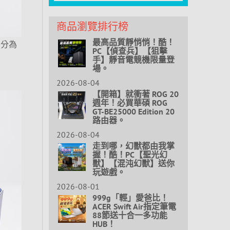
商品瀏覽排行榜
最高品質靜悄悄！酷！
角分為
PC【偵查兵】【狙擊
手】靜音電競機限量登
場。
2026-08-04
【開箱】就衝著 ROG 20
週年！必買華碩 ROG
GT-BE25000 Edition 20
路由器。
2026-08-04
走到哪，幻獸都由我掌
握！酷！PC【聖光幻
獸】【混沌幻獸】送你
玩遊戲。
2026-08-01
999g「輕」愛爸比！
ACER Swift Air指定筆電
88節送十合一多功能
HUB！