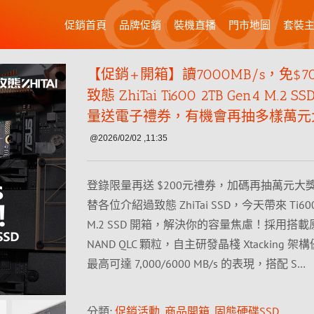
促銷首頁
品牌促銷
裝機直播
門市地圖
套裝
【促銷+開箱】讀7000MB/s，免$7
致態 ZhiTai Ti600 2TB Gen4 M.2 
量送電子禮券，有機會再抽多樣萬元
@2026/02/02 ,11:35
登錄限量再送 $200元禮券，加碼再抽萬元大
替各位介紹過致態 ZhiTai SSD，今天帶來 Ti600 
M.2 SSD 開箱，解決你的容量焦慮！採用搭載原
NAND QLC 顆粒，自主研發晶棧 Xtacking 
最高可達 7,000/6000 MB/s 的表現，搭配 S…
分類:
促銷活動
,
商品開箱
,
固態硬碟SSD