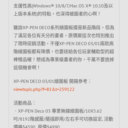
支援性高(Windows® 10/8/7,Mac OS X® 10.10及以
上版本系统)的特點，也深得繪圖者的心啊！
雖說XP-PEN DECO系列繪圖板還是新品階段，但為
了滿足各位有天分的畫者，原價屋這次也特別推出
了限時促銷活動，不僅XP-PEN DECO 03/01兩款高
階繪圖板都有降價，也要送給各位玩家輔助型的超
棒贈品喔！想成為專業級畫者的你，千萬不要放掉
這個機會啊！
XP-PEN DECO 03/01繪圖板 開箱參考：
viewtopic.php?f=81&t=259122
活動商品：
．XP-PEN Deco 03 專業無線繪圖板/10X5.62
吋/8192階感壓/隨插即用/左右手可切換設定, 活動
價格$4590 原價$4990