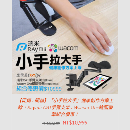
【促銷+開箱】「小手拉大手」健康創作方案上
線，Raymii OA1手臂支架+Wacom One繪圖螢
幕組合優惠！
NT$
10,999
NT$
13,589