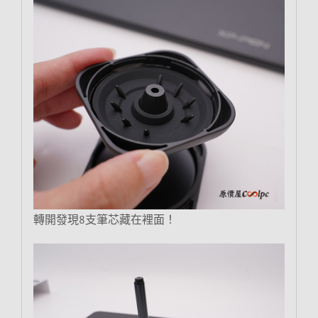
轉開發現8支筆芯藏在裡面！