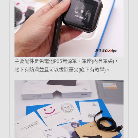
主要配件是免電池P03無源筆、筆座(內含筆尖)，
底下有防滑並且可以拔除筆尖(底下有教學)。