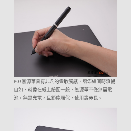
P03無源筆具有非凡的靈敏觸感，讓您繪圖時流暢
自如，就像在紙上繪圖一般，無源筆不僅無需電
池，無需充電，且節能環保，使用壽命長。