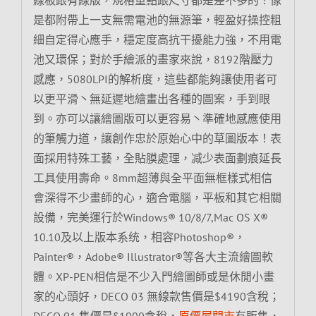
是都附帶上一支無需電池的無源筆，輕盈好操控粗
細自定得心應手，穩定度高抗干擾能力強，不用電
池又環保；對於手繪派的畫家來說，8192階壓力
感應，5080LPI的解析度，這些都能夠讓使用者可
以更平滑丶無延遲地繪畫出各種的圖案，手到眼
到。亦可以讓繪圖版可以更容易丶準確地感應使用
的筆觸力道，讓創作忠於原始心中的草圖版本！表
面採用特殊工藝，全貼膜處理，减少表面劃痕延長
工具使用壽命。8mm超薄與全平面無框樣式相信
會深得不少畫師的心，適合電腦，平板和其它相關
設備，完美運行於Windows® 10/8/7,Mac OS X®
10.10及以上版本系统，相容Photoshop®，
Painter®，Adobe® Illustrator®等各大主流繪圖軟
體。XP-PEN相信是不少入門繪圖師或是休閒小畫
家的心頭好，DECO 03 無線款售價是$4190含稅；
DECO 01 售價是$1990含稅，
原價屋門市
有販售，