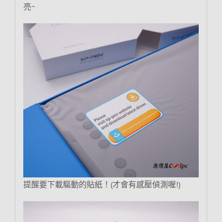
亮~
提醒要下載驅動的貼紙！(才會有感壓偵測喔!)