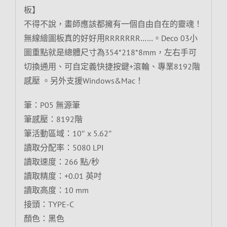
板】
不得不說，畫師應該都擁有一個自由自在的靈魂！
無線繪圖板真的好好用RRRRRRR……。Deco 03小
圖重點就是總體尺寸為354*218*8mm，左右手可
切換通用、可自定義快捷按鍵+滾輪、專業8192階
感壓 。另外支援Windows&Mac！
筆：P05 無源筆
筆感壓：8192階
筆活動區域：10″ x 5.62″
讀取分配率：5080 LPI
讀取速度：266 點/秒
讀取精度：+0.01 英吋
讀取高度：10 mm
接頭：TYPE-C
顏色：黑色