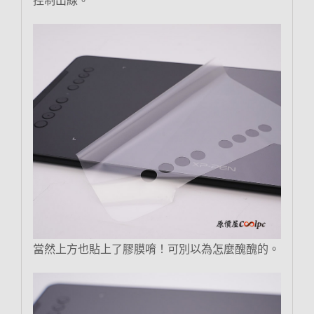
控制出線。
當然上方也貼上了膠膜唷！可別以為怎麼醜醜的。