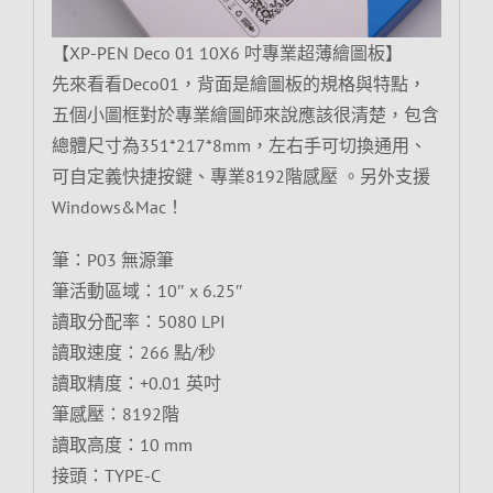
【XP-PEN Deco 01 10X6 吋專業超薄繪圖板】
先來看看Deco01，背面是繪圖板的規格與特點，
五個小圖框對於專業繪圖師來說應該很清楚，包含
總體尺寸為351*217*8mm，左右手可切換通用、
可自定義快捷按鍵、專業8192階感壓 。另外支援
Windows&Mac！
筆：P03 無源筆
筆活動區域：10″ x 6.25″
讀取分配率：5080 LPI
讀取速度：266 點/秒
讀取精度：+0.01 英吋
筆感壓：8192階
讀取高度：10 mm
接頭：TYPE-C