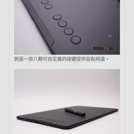
側面一排八顆可自定義的按鍵提供盲點辨識。