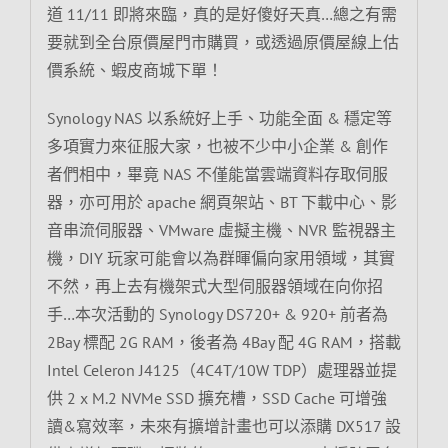
道 11/11 即將來臨，真的是好傻好天真…總之有需
要就到全台原價屋門市購買，或透過原價屋線上估
價系統、蝦皮商城下單！
Synology NAS 以系統好上手、功能全面 & 穩定等
多項實力來征服大家，也被不少中小企業 & 創作
者們相中，畢竟 NAS 不僅能當雲端資料存取伺服
器，亦可用於 apache 網頁架站、BT 下載中心、影
音串流伺服器、VMware 虛擬主機、NVR 監視器主
機，DIY 玩家可能會以為群暉偏向家用領域，其實
不然，再上去有機架式大型伺服器領域在向你招
手…本次活動的 Synology DS720+ & 920+ 前者為
2Bay 標配 2G RAM，後者為 4Bay 配 4G RAM，搭載
Intel Celeron J4125（4C4T/10W TDP）處理器並提
供 2 x M.2 NVMe SSD 擴充槽，SSD Cache 可增強
讀&寫效率，未來有擴增計畫也可以添購 DX517 設