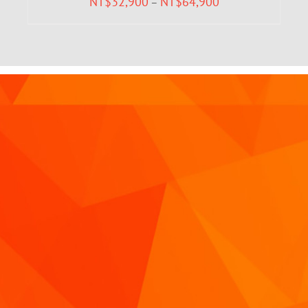
NT$
32,900
NT$
64,900
–