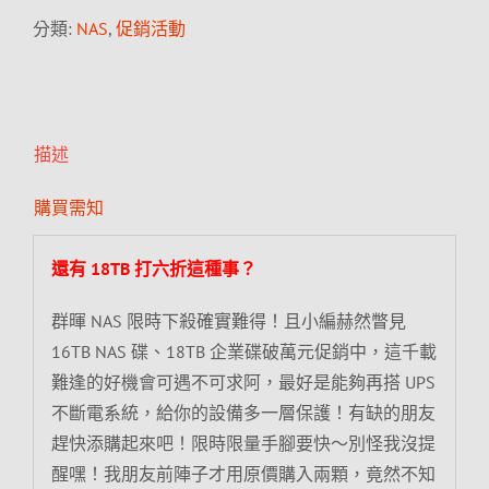
分類:
NAS
,
促銷活動
描述
購買需知
還有 18TB 打六折這種事？
群暉 NAS 限時下殺確實難得！且小編赫然瞥見
16TB NAS 碟、18TB 企業碟破萬元促銷中，這千載
難逢的好機會可遇不可求阿，最好是能夠再搭 UPS
不斷電系統，給你的設備多一層保護！有缺的朋友
趕快添購起來吧！限時限量手腳要快～別怪我沒提
醒嘿！我朋友前陣子才用原價購入兩顆，竟然不知