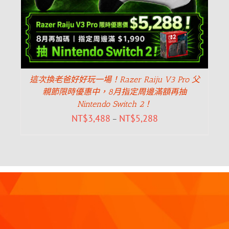
這次換老爸好好玩一場！Razer Raiju V3 Pro 父
親節限時優惠中，8月指定周邊滿額再抽
Nintendo Switch 2！
NT$
3,488
NT$
5,288
–