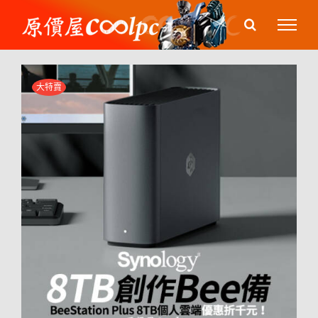
Skip
to
content
大特賣