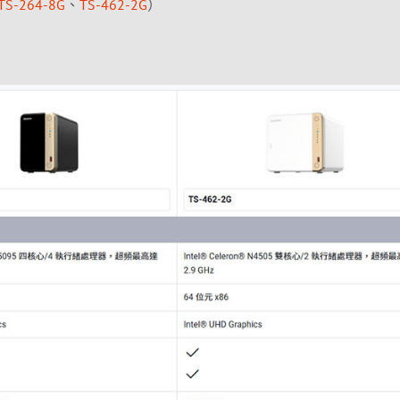
TS-264-8G
、
TS-462-2G
）