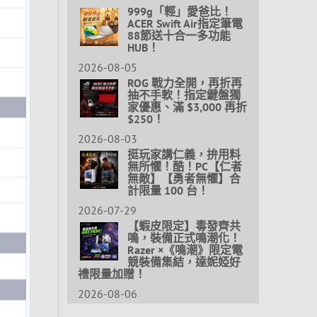
999g「輕」愛爸比！
ACER Swift Air指定筆電
88節送十合一多功能
HUB！
2026-08-05
ROG 戰力全開，再折再
抽不手軟！指定鍵盤獨
家優惠、滿 $3,000 再折
$250！
2026-08-03
挺玩家講仁義，拚用料
無所懼！酷！PC【仁者
無敵】【勇者無懼】合
計限量 100 台！
2026-07-29
【蝦皮限定】毒發齊共
鳴，裝備正式鳴潮化！
Razer ×《鳴潮》限定電
競裝備集結，達妮婭好
禮限量加贈！
2026-08-06