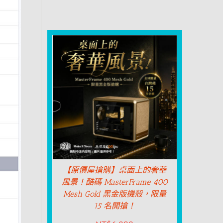
【原價屋搶購】桌面上的奢華
風景！酷碼 MasterFrame 400
Mesh Gold 黑金版機殼，限量
15 名開搶！