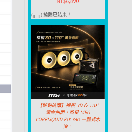
NT$
6,890
(╥_╥) 搶購已結束！
【即刻搶購】裸視 3D & 110°
黃金曲面，微星 MEG
CORELIQUID E15 360 一體式水
冷。