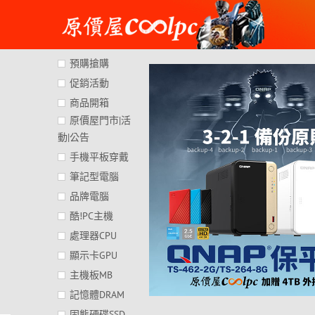
Skip
to
content
預購搶購
促銷活動
商品開箱
原價屋門市|活
動|公告
手機平板穿戴
筆記型電腦
品牌電腦
酷!PC主機
處理器CPU
顯示卡GPU
主機板MB
記憶體DRAM
固態硬碟SSD