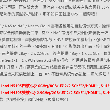
送 4TB 2.5 吋外接硬碟，有需要的朋友可到全台原價屋門市購買，或
下單囉！再告訴大家一個消息，4/4 蝦皮搶券有機會再打 85/9
是熟悉的買越多折越多，那不如這回就連 UPS 一起帶吧！
S / NAS to NAS / Nas to Cloud 雲端各種定期自動備份方式，
來就全部自動備份完畢…當然，NAS 設備不會只侷限於備份一途
媒體雲端相簿、虛擬機網站架設、NVR 監視器主機都行，QNAP TS
2G 活動機種又更特別的一些，額外加入 HDMI 2.0 影像輸出介面，接上
提供 2Bay、2 x 2.5GbE，後者提供 4Bay、1 x 2.5GbE，這
 PCIe Gen3x1、1 x PCIe Gen 3 x2 擴充插槽，可用戶後續可選擇加裝
10Gbps 網卡升級，邁向更專業的工作站檔案暫存空間都不成問題…如
最後來原價屋補上一台 UPS 不斷電系統作為最後一道防線吧
ntel N5105四核心(2.0GHz)/8GB/U3*2/2.5GbE*2/HDMI*1, $145
ntel N4505雙核心(↑2.9GHz)/2GB/U3*2/2.5GbE*1/HDMI*1, $14
t 2019款【2.5吋外接】顏色任選（現賺$2990）