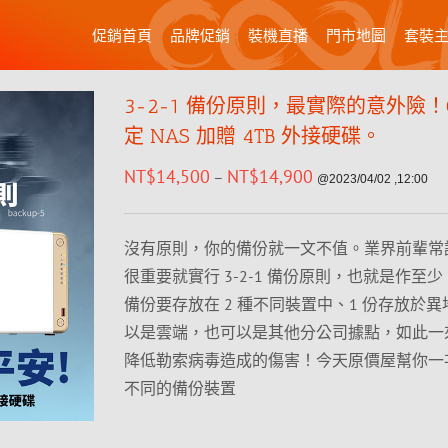
促銷首頁
品牌促銷
裝機直播
門市地圖
套裝
3-2-1 備份原則，最實際的意外險！Q
定 NAS 加贈 4TB 外接硬碟。
NT$
14,500
NT$
14,900
–
@2023/04/02 ,12:00
沒有原則，你的備份就一文不值。業界前輩常
很重要就實行 3-2-1 備份原則，也就是作至少 
備份要存放在 2 種不同裝置中、1 份存放於
以是雲端，也可以是其他分公司據點，如此一
降低勒索病毒造成的傷害！今天原價屋幫你一次
不同的備份裝置