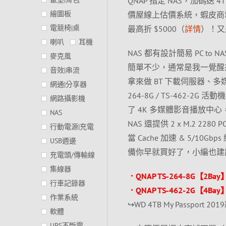
QNAP 指定 NAS，加碼
繪圖板
價屋線上估價系統，蝦皮商城
電競椅|桌
最高折 $5000（
詳情
）！又
喇叭
耳機
NAS 都有設計簡易 PC to NA
麥克風
簡單不少，通常是我一覺醒
音效|串流
拿來做 BT 下載伺服器、多
網通|分享器
264-8G / TS-462-
網路攝影機
了 4K 多媒體影音播放中心，前者
NAS
NAS 還提供 2 x M.2 2280
行動電源|充電
當 Cache 加速 & 5/
USB週邊
備你早就買好了，小編也建議
充電頭/傳輸線
集線器
．QNAP TS-264-8G【2Bay】I
行車記錄器
．QNAP TS-462-2G【4Bay】I
作業系統
↪WD 4TB My Passpor
軟體
UPS不斷電