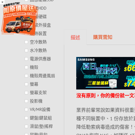
×
硬碟HDD
外接硬碟
硬碟外接盒
散熱裝置
購買需知
描述
空冷散熱
水冷散熱
電源供應器
機殼
機殼周邊風扇
螢幕
螢幕支架
沒有原則，你的備份就一文
投影機
VR/MR設備
業界前輩常說如果資料很重要就
鍵盤|鍵鼠組
種不同裝置中、1 份存放
滑鼠|墊|搖桿
降低勒索病毒造成的傷害！
鼠墊|背包