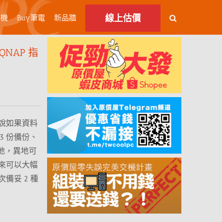
線上估價
主機
Buy筆電
新品牆
NAP 指
說如果資料
3 份備份、
異地，異地可
來可以大幅
備妥 2 種