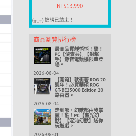
NT$
13,990
(╥_╥) 搶購已結束！
商品瀏覽排行榜
最高品質靜悄悄！酷！
PC【偵查兵】【狙擊
手】靜音電競機限量登
場。
2026-08-04
【開箱】就衝著 ROG 20
週年！必買華碩 ROG
GT-BE25000 Edition 20
路由器。
2026-08-04
走到哪，幻獸都由我掌
握！酷！PC【聖光幻
獸】【混沌幻獸】送你
玩遊戲。
2026-08-01