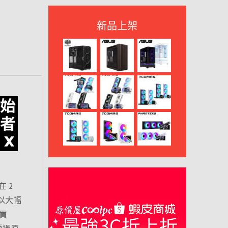
新品上架
 2
以大幅
買