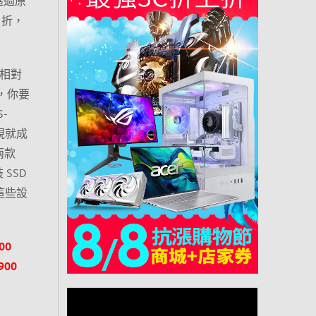
透過原
 折，
操作相對
，你要
-
電視就成
兩款
 SSD
果這些設
！
00
900