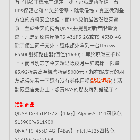
有了NAS主機現在還差一步，那就是再準備一台
UPS保護它和PC免於雷擊、跳電侵擾，真正做到全
方位的資料安全保護，而UPS原價屋當然也有賣
囉！至於今天的兩台QNAP主機則是新年限量優
惠，凡是到原價屋買TS-431P3-2G或TS-453D-4G
除了便宜兩千元外，還能額外拿到一台Linksys
E5600雙頻路由器(價值$1690)，等於現賺三千以
上。而且別忘了今天還是蝦皮月中狂購節，限量
85/92折最高有機會折到5000元，想在蝦皮買的朋
友記得先看一下還有沒有券能用嘿(
點我領券
)！活
動限量售完為止，想買NAS的朋友可別錯過了。
活動商品：
QNAP TS-431P3-2G【4Bay】Alpine AL314四核心,
$13900↘$11900
QNAP TS-453D-4G【4Bay】Intel J4125四核心,
$18399↘$15999