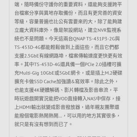
端，隨時備份守護你的重要資料，還能夠支援跨平
台檔案分享與異地存取備份，而且有更完善的資安
等級，容量普遍也比公有雲要來的大，除了能夠建
立龐大資料庫外，像是架設網站，建立NVR監視系
統也不是問題。今天這兩台QNAP TS-431P3-2G與
TS-453D-4G都能輕鬆做到上面這些，而且它們都
支援2.5GbE有線網路埠，檔案傳輸速度更快更有效
率。其中TS-453D-4G還具備一個PCIe 2.0插槽可擴
充Multi-Gig 10GbE或5GbE網卡，或是插上M.2硬碟
擴充卡做SSD Cache加強讀&寫效率。除此之外，
也能支援4K硬體解碼、影片轉檔及影音串流，平
時玩遊戲開實況能把VOD直接轉入NAS中保存，接
上HDMI輸出就變成影音撥放器，過年親友團聚還
能撥個電影熱鬧熱鬧…，可以用的地方其實很多，
就只是有沒有想到而已了。