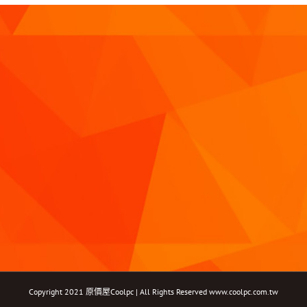
Copyright 2021 原價屋Coolpc | All Rights Reserved
www.coolpc.com.tw