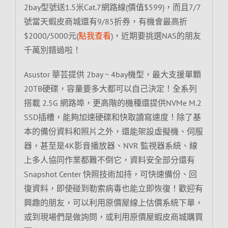
2bay型號送1.5米Cat.7網路線(價值$599)，而且7/7
號當天蝦皮商城還有9/85折券，有機會最高折
$2000/5000元(
點我查看
)，近期要挑選NAS的朋友
千萬別錯過啦！
Asustor 華芸提供 2bay ~ 4bay機型，最大支援單顆
20TB硬碟，容量要多大都可以自己決定！全系列
搭載 2.5G 網路埠，更高階的機種還提供NVMe M.2
SSD插槽，能夠加速硬碟和快取讀寫速度！除了基
本的備份資料和照片之外，還能架設虛擬機、伺服
器，甚至是4K影音播放器、NVR 監視器系統、線
上多人協同作業都難不倒它，資料安全部分還有
Snapshot Center 快照技術加持，可快速備份、回
復資料，即使碰到勒索病毒也能立即恢復！歡迎有
興趣的朋友，可以利用原價屋線上估價系統下單，
或到現場們是做詢問，或利用原價屋蝦皮商城購買