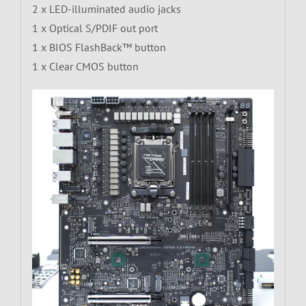
2 x LED-illuminated audio jacks
1 x Optical S/PDIF out port
1 x BIOS FlashBack™ button
1 x Clear CMOS button