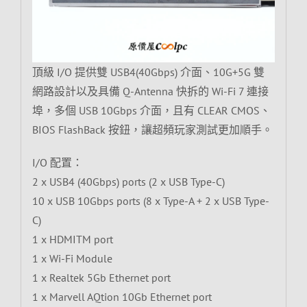
頂級 I/O 提供雙 USB4(40Gbps) 介面、10G+5G 雙
網路設計以及具備 Q-Antenna 快拆的 Wi-Fi 7 連接
埠，多個 USB 10Gbps 介面，且有 CLEAR CMOS、
BIOS FlashBack 按鈕，讓超頻玩家測試更加順手。
I/O 配置：
2 x USB4 (40Gbps) ports (2 x USB Type-C)
10 x USB 10Gbps ports (8 x Type-A + 2 x USB Type-
C)
1 x HDMITM port
1 x Wi-Fi Module
1 x Realtek 5Gb Ethernet port
1 x Marvell AQtion 10Gb Ethernet port