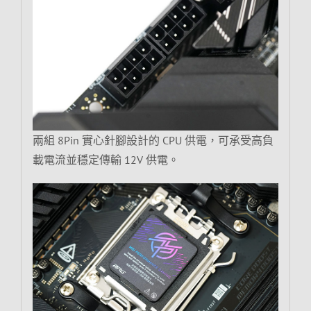
兩組 8Pin 實心針腳設計的 CPU 供電，可承受高負
載電流並穩定傳輸 12V 供電。