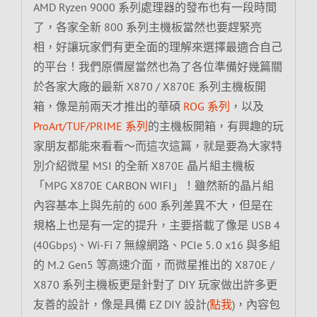
AMD Ryzen 9000 系列處理器的發布也有一段時間
了，各家全新 800 系列主機板當然也要趕緊亮
相，好讓玩家們有更全面的理解來選擇最適合自己
的平台！我們原價屋當然也為了各位準備好幾篇關
於各家大廠的最新 X870 / X870E 系列主機板開
箱，像是前兩天才推出的華碩
ROG 系列
，以及
ProArt/TUF/PRIME 系列
的主機板開箱，有興趣的玩
家朋友都能來看看～而這次這篇，就是要為大家特
別介紹微星 MSI 的全新 X870E 晶片組主機板
「MPG X870E CARBON WIFI」！雖然新的晶片組
內容基本上與先前的 600 系列差異不大，但是在
規格上也是有一定的提升，主要搭載了像是 USB 4
(40Gbps)、Wi-Fi 7 無線網路、PCIe 5. 0 x16 與多組
的 M.2 Gen5 等高速介面，而微星推出的 X870E /
X870 系列主機板更是針對了 DIY 玩家做出許多更
友善的設計，像是具備 EZ DIY 設計(
點我
)，內容包