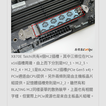
X870E Taichi共有4個M.2插槽，其中三條位在PCIe
x16插槽周邊，由上而下分別是M2_1、M.2_3、
M.2_4，M.2_1是BLAZING M.2插槽(PCIe Gen5 x4)，
PCIe通道由CPU提供，另外兩條則是由主機板晶片
組提供。記憶體插槽旁則是M.2_2，雖然有和
BLAZING M.2同樣豪華的散熱裝甲，上面也有相關
字樣，但實際上PCIe資源也是來自主板晶片組喔。