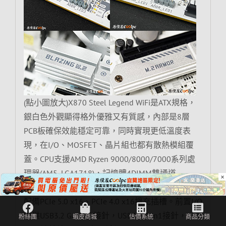
(點小圖放大)X870 Steel Legend WiFi是ATX規格，
銀白色外觀顯得格外優雅又有質感，內部是8層
PCB板確保效能穩定可靠，同時實現更低溫度表
現，在I/O、MOSFET、晶片組也都有散熱模組覆
蓋。CPU支援AMD Ryzen 9000/8000/7000系列處
理器(AM5, LGA1718)，記憶體4DIMM雙通道
×
DDR5(Max. 256GB)，超頻時脈高達8000+ MT/s，
配備PCIe 5.0 x16、PCIe 4.0 x16擴充插槽。前置I/O
提供USB3.2 Gen2x2接針，USB3.2 Gen1接針，