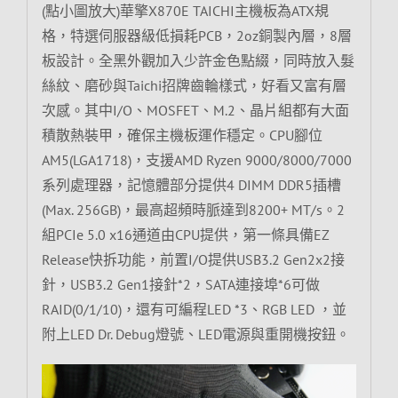
(點小圖放大)華擎X870E TAICHI主機板為ATX規
格，特選伺服器級低損耗PCB，2oz銅製內層，8層
板設計。全黑外觀加入少許金色點綴，同時放入髮
絲紋、磨砂與Taichi招牌齒輪樣式，好看又富有層
次感。其中I/O、MOSFET、M.2、晶片組都有大面
積散熱裝甲，確保主機板運作穩定。CPU腳位
AM5(LGA1718)，支援AMD Ryzen 9000/8000/7000
系列處理器，記憶體部分提供4 DIMM DDR5插槽
(Max. 256GB)，最高超頻時脈達到8200+ MT/s。2
組PCIe 5.0 x16通道由CPU提供，第一條具備EZ
Release快拆功能，前置I/O提供USB3.2 Gen2x2接
針，USB3.2 Gen1接針*2，SATA連接埠*6可做
RAID(0/1/10)，還有可編程LED *3、RGB LED ，並
附上LED Dr. Debug燈號、LED電源與重開機按鈕。