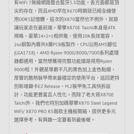
有WiFi 7無線網路整合藍牙5.3功能，各方面都是頂
尖的存在，而且AMD早在X670時期就已經全線使
用DDR5記憶體，這次的X870當然也不例外，就是
讓玩家走在最前端。華擎X870E Taichi本身是ATX
規格，豪華24+2+1相供電，使用20K長效電容，
2oz銅製內層共8層PCB板製作，CPU沿用AM5腳位
(LGA1718)，AMD Ryzen 9000/8000/7000系列處理
器都通用，當然想獲得完整功能還是得用Ryzen
9000啦！外觀是尊爵不凡的黑色加上金色點綴，
厚實的散熱裝甲帶來最穩定的使用平台，這回更特
別新增顯卡EZ Release、M.2裝甲免工具快拆設
計，功能更豐富且人性化。而除了老大哥X870E
Taichi外，我們也特別加碼華擎X870 Steel Legend
WiFi/ X870 PRO RS兩款主機板開箱，提供更多元
選擇參考，有興趣一定要看到最後喔。