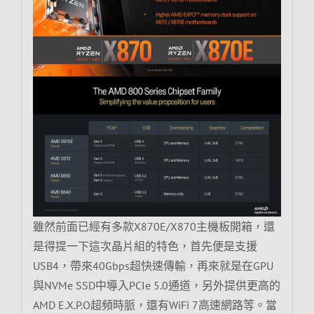
雖然前面已經有多款X870E/X870主機板開箱，還
是得提一下這次晶片組的特色，首先便是支援
USB4，帶來40Gbps超快速傳輸，再來就是在GPU
與NVMe SSD中導入PCIe 5.0通道，另外提供更高的
AMD E.X.P.O超頻時脈，還有WiFi 7高速網路等。當