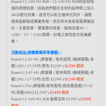
Raymii LS-140-M1 RGB、LS-140-M2 RGB則是有極
強的視覺刺激，因為他們都在支架的延伸臂上加入
ARGB燈光效果，甚至可以和主機神光同步，讓整
個桌面都變成專屬秀場。而支架本身是氣壓彈簧設
計，主要是單、雙螢幕的差異，能夠支援40″｜
12KG、35″｜12KG螢幕，好看之餘性能也有兼顧
喔。
活動商品(搭購螢幕即享優惠)：
Raymii LS-67-M1 (單螢幕 / 穿夾兩用 /機械彈簧) 承
載11KG / 17-35吋/黑色 $2299↘
$1299
蝦皮
Raymii LS-67-M1 (單螢幕 / 穿夾兩用 /機械彈簧) 承
載11KG / 17-35吋/白色 $2299↘
$1299
蝦皮
Raymii LS5U (單螢幕/穿夾兩用/高負重氣壓/17-43
吋/承載18KG) $2,539↘
$1499
蝦皮
Raymii LS-140-M1 RGB 螢幕支架 $2399↘
$2099
蝦皮