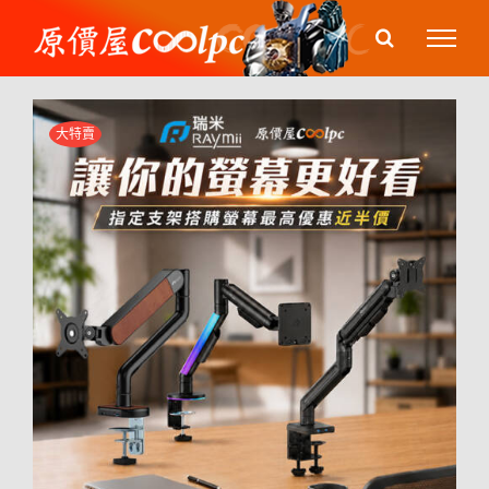
Skip
to
content
大特賣