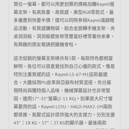
買任一螢幕，都可以用更划算的價格加購Raymii螢
幕支架，有高負重、高質感、美型RGB等款式，最
多優惠到快要半價！還可以同時參與Raymii滿額贈
品活動，有質感購物袋、鋁合金旋轉手機支架、夾
桌洞洞板、洞洞板壁掛架等豐富好禮等著你來拿，
有興趣的朋友敬請把握機會啦。
這次促銷的螢幕支架總共有5款，每款特色都相當
鮮明，各位可以很直覺找到自己心儀的款式。像是
特別注重質感的話，Raymii LS-67-M1這款最適
合，大膽採用PU皮革與亞麻布材質混搭，充分展
現時尚與獨特個人品味，機械彈簧設計也非常堅
固，適用17″-35″螢幕(2-11 KG)。如果是大尺寸螢
幕要用的話，Raymii LS5U、HALO-MAX2-1M兩款
都很推，氣壓式設計提供強大的支撐力，分別支援
43″｜18 KG、57″｜27 KG的顯示器。最後兩款