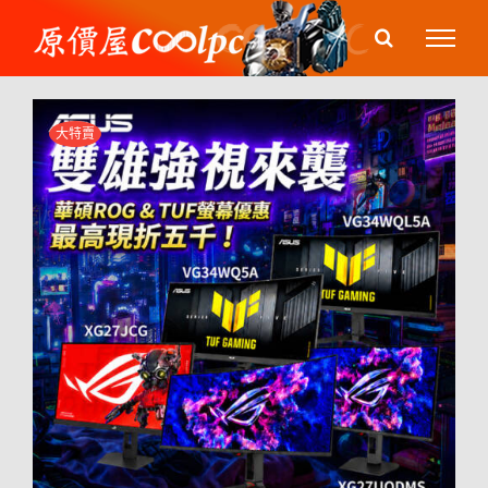
Skip
to
content
大特賣