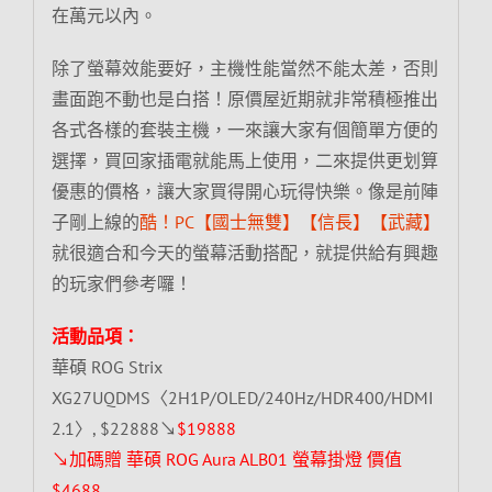
在萬元以內。
除了螢幕效能要好，主機性能當然不能太差，否則
畫面跑不動也是白搭！原價屋近期就非常積極推出
各式各樣的套裝主機，一來讓大家有個簡單方便的
選擇，買回家插電就能馬上使用，二來提供更划算
優惠的價格，讓大家買得開心玩得快樂。像是前陣
子剛上線的
酷！PC【國士無雙】【信長】【武藏】
就很適合和今天的螢幕活動搭配，就提供給有興趣
的玩家們參考囉！
活動品項：
華碩 ROG Strix
XG27UQDMS〈2H1P/OLED/240Hz/HDR400/HDMI
2.1〉, $22888↘
$19888
↘加碼贈 華碩 ROG Aura ALB01 螢幕掛燈 價值
$4688