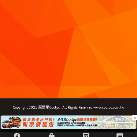
Copyright 2021 原價屋Coolpc | All Rights Reserved
www.coolpc.com.tw
×
Facebook
Instagram
YouTube
Twitter
Email: