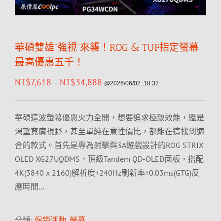
華碩雙雄”強視”來襲！ROG & TUF指定螢幕
最高優惠五千！
NT$
7,618
NT$
34,888
–
@2026/06/02 ,18:32
華碩這波螢幕優惠火力全開，想要追求極致效能，還是
渴望寬廣視野，甚至單純在意性價比，都能在這找到適
合的款式。首先是專為射擊與3A遊戲設計的ROG STRIX
OLED XG27UQDMS，頂級Tandem QD-OLED面板，搭配
4K(3840 x 2160)解析度+240Hz刷新率+0.03ms(GTG)反
應時間…
分類:
促銷活動
,
螢幕