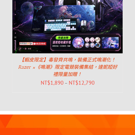
【蝦皮限定】毒發齊共鳴，裝備正式鳴潮化！
Razer ×《鳴潮》限定電競裝備集結，達妮婭好
禮限量加贈！
NT$
1,890
NT$
12,790
–