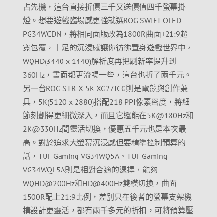
占先機，這台直接折價三千又送價值四千螢幕掛
燈。想要遊戲臨場感更強就選ROG SWIFT OLED
PG34WCDN，將相同面版改為1800R曲面+21:9超
寬包覆，十足的沉浸感讓你彷彿置身遊戲世界中，
WQHD(3440 x 1440)解析度再把刷新率提升到
360Hz，畫面都更流暢一些，這台也折了兩千元。
另一台ROG STRIX 5K XG27JCG則是電競與創作兼
具，5K(5120 x 2880)搭配218 PPI像素密度，將細
節刻劃得更細微深入，而且它還能在5K@180Hz和
2K@330Hz間靈活切換，優惠五千元也是本次最
高。對於追求大螢幕沉浸感但要精準控制預算的
話，TUF Gaming VG34WQ5A、TUF Gaming
VG34WQL5A則是相對合適的選擇，能夠
WQHD@200Hz和HD@400Hz雙模切換，曲面
1500R配上21:9比例，差別只在後者的螢幕支架機
構設計更靈活，都有兩千多元的折扣，可將預算壓