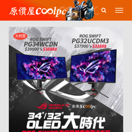
Skip
to
content
大特賣