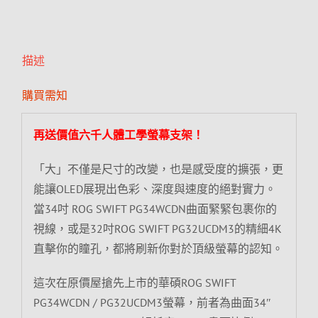
描述
購買需知
再送價值六千人體工學螢幕支架！
「大」不僅是尺寸的改變，也是感受度的擴張，更
能讓OLED展現出色彩、深度與速度的絕對實力。
當34吋 ROG SWIFT PG34WCDN曲面緊緊包裹你的
視線，或是32吋ROG SWIFT PG32UCDM3的精細4K
直擊你的瞳孔，都將刷新你對於頂級螢幕的認知。
這次在原價屋搶先上市的華碩ROG SWIFT
PG34WCDN / PG32UCDM3螢幕，前者為曲面34″