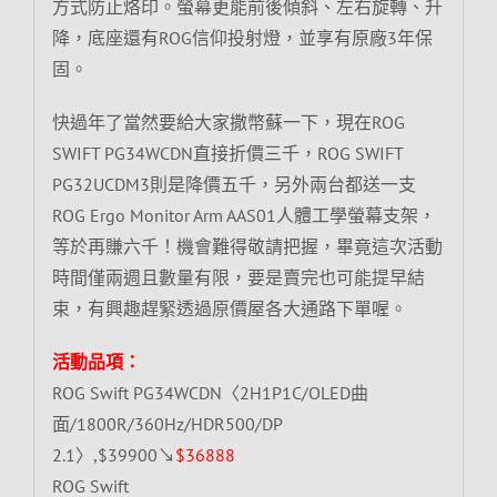
方式防止烙印。螢幕更能前後傾斜、左右旋轉、升
降，底座還有ROG信仰投射燈，並享有原廠3年保
固。
快過年了當然要給大家撒幣蘇一下，現在ROG
SWIFT PG34WCDN直接折價三千，ROG SWIFT
PG32UCDM3則是降價五千，另外兩台都送一支
ROG Ergo Monitor Arm AAS01人體工學螢幕支架，
等於再賺六千！機會難得敬請把握，畢竟這次活動
時間僅兩週且數量有限，要是賣完也可能提早結
束，有興趣趕緊透過原價屋各大通路下單喔。
活動品項：
ROG Swift PG34WCDN〈2H1P1C/OLED曲
面/1800R/360Hz/HDR500/DP
2.1〉,$39900↘
$36888
ROG Swift