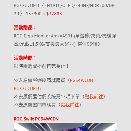
PG32UCDM3〈2H1P1C/OLED/240Hz/HDR500/DP
2.1〉,$37900↘
$32888
活動贈品：
ROG Ergo Monitor Arm AAS01 (單螢幕/夾桌/機械彈
簧/承載11.5KG/支援最大39吋), 價值$5988
活動時間：
限時兩週或提前售完為止！
>>去原價屋蝦皮商城購買（
PG34WCDN
、
PG32UCDM3
)
>>去原價屋估價系統第13項下單（
點我前往
）
>>去原價屋門市購買（
點我前往
）
ROG Swift PG34WCDN