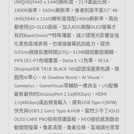
UWQHD(3440 x 1440)解析度，21:9畫面比例，
1800R曲率，360Hz刷新率。後者則是平面32″ 4K
UHD(3840 x 2160)解析度搭配240Hz刷新率。兩台
都使用QD-OLED面板，加入ROG高階OLED螢幕才
有的BlackShield™特殊薄膜，減少環境光影響並強
化黑色區域表現，也增強螢幕抗刮能力。提供
0.03ms極速反應時間(GTG)、ELMB超低動態模糊、
99% DCI-P3色域覆蓋、Delta E <2色準、VESA
DilsplayHDR TRUE BLACK 500認證深邃黑色調，遊
戲用AI準心、AI Shadow Boost、AI Visual、
Gameplus、GameVisual等輔助一應具全。I/O配備
最新最快的DislplayPort 2.1a(80Gbps)、HDMI
2.1(48Gbps)滿血頻寬輸入，還有USB Type-C(90W)
快充與USB3.2 Gen1 Type-A HUB。當然少不了ASUS
OLED CARE PRO技術保護面板，NEO接近感測器自
動關閉螢幕，像素清理、像素位移、區域調光等等