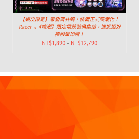
【蝦皮限定】毒發齊共鳴，裝備正式鳴潮化！
Razer ×《鳴潮》限定電競裝備集結，達妮婭好
禮限量加贈！
NT$
1,890
NT$
12,790
–